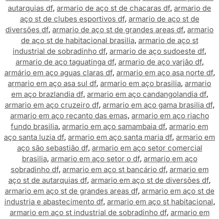
autarquias df
,
armario de aço st de chacaras df
,
armario de
aço st de clubes esportivos df
,
armario de aço st de
diversões df
,
armario de aço st de grandes areas df
,
armario
de aço st de habitacional brasilia
,
armario de aço st
industrial de sobradinho df
,
armario de aço sudoeste df
,
armario de aço taguatinga df
,
armario de aço varjão df
,
armário em aço aguas claras df
,
armario em aço asa norte df
,
armario em aço asa sul df
,
armario em aço brasilia
,
armario
em aço brazlandia df
,
armario em aço candangolandia df
,
armario em aço cruzeiro df
,
armario em aço gama brasilia df
,
armario em aço recanto das emas
,
armario em aço riacho
fundo brasilia
,
armario em aço samambaia df
,
armario em
aço santa luzia df
,
armario em aço santa maria df
,
armario em
aço são sebastião df
,
armario em aço setor comercial
brasilia
,
armario em aço setor o df
,
armario em aço
sobradinho df
,
armario em aço st bancário df
,
armario em
aço st de autarquias df
,
armario em aço st de diversões df
,
armario em aço st de grandes areas df
,
armario em aço st de
industria e abastecimento df
,
armario em aço st habitacional
,
armario em aço st industrial de sobradinho df
,
armario em