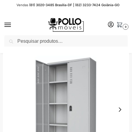
Vendas
(61) 3020-3485 Brasília-DF | (62) 3233-7424 Goiânia-GO
0
Pesquisar
Início
Móveis de Aço para Escritório
Armários de Aço
Armário de Aço W3
/
/
/