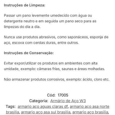
Instruções de Limpeza:
Passar um pano levemente umedecido com água ou
detergente neutro e em seguida um pano seco para as
limpezas do dia a dia.
Nunca use produtos abrasivos, como saponáceos, esponja de
aço, escova com cerdas duras, entre outros.
Instruções de Conservação:
Evitar expor/utilizar os produtos em ambientes com alta
umidade, exemplo: câmaras frias, saunas e áreas molhadas.
Não armazenar produtos corrosivos, exemplo: ácido, cloro etc.
Cód:
17005
Categoria:
Armário de Aço W3
Tags:
armario aço aguas claras df
,
armario aço asa norte
brasilia
,
armario aço asa sul brasilia
,
armario aço brasilia
,