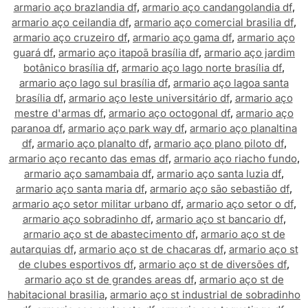
armario aço brazlandia df
,
armario aço candangolandia df
,
armario aço ceilandia df
,
armario aço comercial brasilia df
,
armario aço cruzeiro df
,
armario aço gama df
,
armario aço
guará df
,
armario aço itapoã brasília df
,
armario aço jardim
botânico brasília df
,
armario aço lago norte brasília df
,
armario aço lago sul brasília df
,
armario aço lagoa santa
brasília df
,
armario aço leste universitário df
,
armario aço
mestre d'armas df
,
armario aço octogonal df
,
armario aço
paranoa df
,
armario aço park way df
,
armario aço planaltina
df
,
armario aço planalto df
,
armario aço plano piloto df
,
armario aço recanto das emas df
,
armario aço riacho fundo
,
armario aço samambaia df
,
armario aço santa luzia df
,
armario aço santa maria df
,
armario aço são sebastião df
,
armario aço setor militar urbano df
,
armario aço setor o df
,
armario aço sobradinho df
,
armario aço st bancario df
,
armario aço st de abastecimento df
,
armario aço st de
autarquias df
,
armario aço st de chacaras df
,
armario aço st
de clubes esportivos df
,
armario aço st de diversões df
,
armario aço st de grandes areas df
,
armario aço st de
habitacional brasilia
,
armario aço st industrial de sobradinho