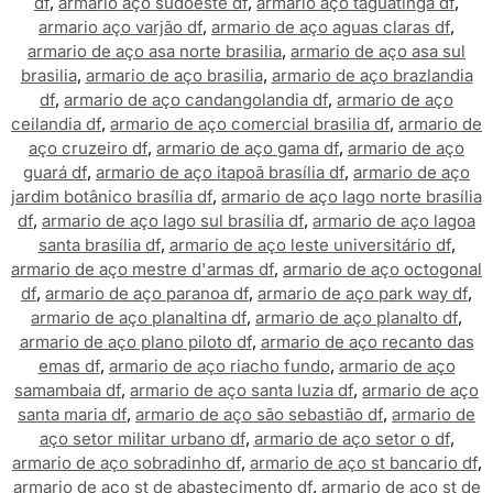
df
,
armario aço sudoeste df
,
armario aço taguatinga df
,
armario aço varjão df
,
armario de aço aguas claras df
,
armario de aço asa norte brasilia
,
armario de aço asa sul
brasilia
,
armario de aço brasilia
,
armario de aço brazlandia
df
,
armario de aço candangolandia df
,
armario de aço
ceilandia df
,
armario de aço comercial brasilia df
,
armario de
aço cruzeiro df
,
armario de aço gama df
,
armario de aço
guará df
,
armario de aço itapoã brasília df
,
armario de aço
jardim botânico brasília df
,
armario de aço lago norte brasília
df
,
armario de aço lago sul brasília df
,
armario de aço lagoa
santa brasília df
,
armario de aço leste universitário df
,
armario de aço mestre d'armas df
,
armario de aço octogonal
df
,
armario de aço paranoa df
,
armario de aço park way df
,
armario de aço planaltina df
,
armario de aço planalto df
,
armario de aço plano piloto df
,
armario de aço recanto das
emas df
,
armario de aço riacho fundo
,
armario de aço
samambaia df
,
armario de aço santa luzia df
,
armario de aço
santa maria df
,
armario de aço são sebastião df
,
armario de
aço setor militar urbano df
,
armario de aço setor o df
,
armario de aço sobradinho df
,
armario de aço st bancario df
,
armario de aço st de abastecimento df
,
armario de aço st de