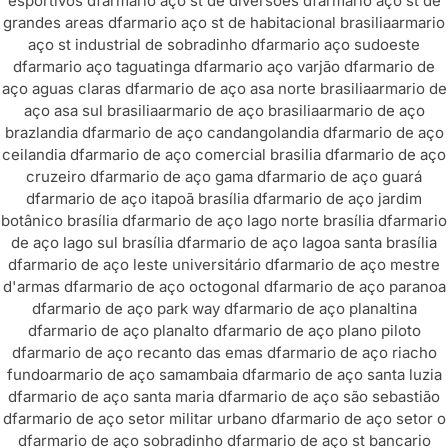
esportivos df
armario aço st de diversões df
armario aço st de
grandes areas df
armario aço st de habitacional brasilia
armario
aço st industrial de sobradinho df
armario aço sudoeste
df
armario aço taguatinga df
armario aço varjão df
armario de
aço aguas claras df
armario de aço asa norte brasilia
armario de
aço asa sul brasilia
armario de aço brasilia
armario de aço
brazlandia df
armario de aço candangolandia df
armario de aço
ceilandia df
armario de aço comercial brasilia df
armario de aço
cruzeiro df
armario de aço gama df
armario de aço guará
df
armario de aço itapoã brasília df
armario de aço jardim
botânico brasília df
armario de aço lago norte brasília df
armario
de aço lago sul brasília df
armario de aço lagoa santa brasília
df
armario de aço leste universitário df
armario de aço mestre
d'armas df
armario de aço octogonal df
armario de aço paranoa
df
armario de aço park way df
armario de aço planaltina
df
armario de aço planalto df
armario de aço plano piloto
df
armario de aço recanto das emas df
armario de aço riacho
fundo
armario de aço samambaia df
armario de aço santa luzia
df
armario de aço santa maria df
armario de aço são sebastião
df
armario de aço setor militar urbano df
armario de aço setor o
df
armario de aço sobradinho df
armario de aço st bancario