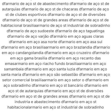
df
armario de aço st de abastecimento df
armario de aço st de
autarquias df
armario de aço st de chacaras df
armario de aço
st de clubes esportivos df
armario de aço st de diversões
df
armario de aço st de grandes areas df
armario de aço st de
habitacional brasilia
armario de aço st industrial de sobradinho
df
armario de aço sudoeste df
armario de aço taguatinga
df
armario de aço varjão df
armário em aço aguas claras
df
armario em aço asa norte df
armario em aço asa sul
df
armario em aço brasilia
armario em aço brazlandia df
armario
em aço candangolandia df
armario em aço cruzeiro df
armario
em aço gama brasilia df
armario em aço recanto das
emas
armario em aço riacho fundo brasilia
armario em aço
samambaia df
armario em aço santa luzia df
armario em aço
santa maria df
armario em aço são sebastião df
armario em aço
setor comercial brasilia
armario em aço setor o df
armario em
aço sobradinho df
armario em aço st bancário df
armario em
aço st de autarquias df
armario em aço st de diversões
df
armario em aço st de grandes areas df
armario em aço st de
industria e abastecimento df
armario em aço st
habitacional
armario em aço st industrial de sobradinho