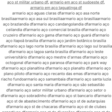
aço st militar urbano df
,
armario em aço st sudoeste df
,
armario em aço taguatinga df
armario aço aguas claras df
armario aço asa norte
brasilia
armario aço asa sul brasilia
armario aço brasilia
armario
aço brazlandia df
armario aço candangolandia df
armario aço
ceilandia df
armario aço comercial brasilia df
armario aço
cruzeiro df
armario aço gama df
armario aço guará df
armario
aço itapoã brasília df
armario aço jardim botânico brasília
df
armario aço lago norte brasília df
armario aço lago sul brasília
df
armario aço lagoa santa brasília df
armario aço leste
universitário df
armario aço mestre d'armas df
armario aço
octogonal df
armario aço paranoa df
armario aço park way
df
armario aço planaltina df
armario aço planalto df
armario aço
plano piloto df
armario aço recanto das emas df
armario aço
riacho fundo
armario aço samambaia df
armario aço santa luzia
df
armario aço santa maria df
armario aço são sebastião
df
armario aço setor militar urbano df
armario aço setor o
df
armario aço sobradinho df
armario aço st bancario df
armario
aço st de abastecimento df
armario aço st de autarquias
df
armario aço st de chacaras df
armario aço st de clubes