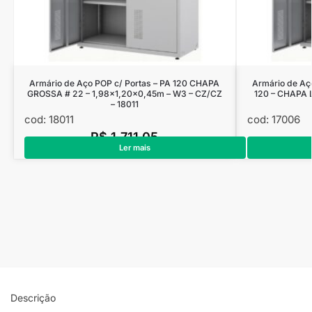
Armário de Aço POP c/ Portas – PA 120 CHAPA
Armário de Aç
GROSSA # 22 – 1,98×1,20×0,45m – W3 – CZ/CZ
120 – CHAPA 
– 18011
cod: 18011
cod: 17006
R$
1.711,05
Ler mais
Descrição