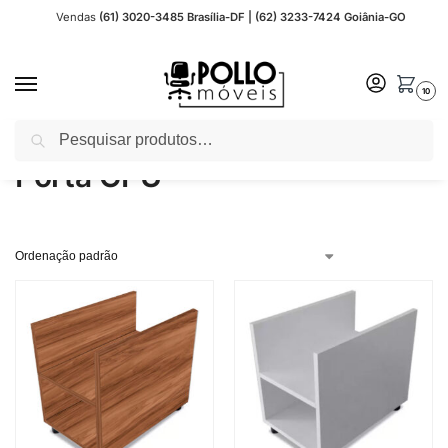
Vendas
(61) 3020-3485 Brasília-DF | (62) 3233-7424 Goiânia-GO
10
Pesquisar
Início
Outros - Acessórios para Escritório
Porta CPU
/
/
Porta CPU