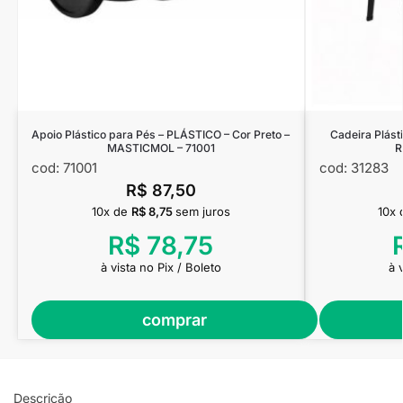
Apoio Plástico para Pés – PLÁSTICO – Cor Preto –
Cadeira Plást
MASTICMOL – 71001
R
cod: 71001
cod: 31283
R$
87,50
10x de
R$
8,75
sem juros
10x
R$
78,75
à vista no Pix / Boleto
à 
comprar
Descrição