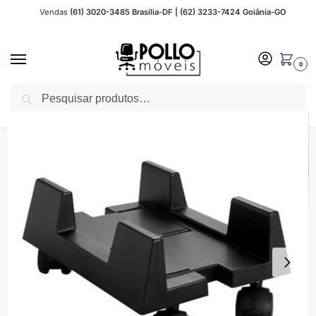
Vendas
(61) 3020-3485 Brasília-DF | (62) 3233-7424 Goiânia-GO
0
Pesquisar
Início
Outros - Acessórios para Escritório
Porta CPU
Porta CPU Plástico Preto c/ Rodízios – MASTICMOL – 72101
/
/
/