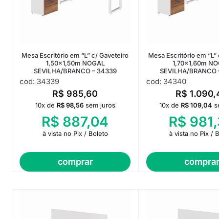
Mesa Escritório em “L” c/ Gaveteiro
Mesa Escritório em “L” 
1,50×1,50m NOGAL
1,70×1,60m N
SEVILHA/BRANCO – 34339
SEVILHA/BRANCO 
cod: 34339
cod: 34340
R$
985,60
R$
1.090,
10x de
R$
98,56
sem juros
10x de
R$
109,04
s
R$
887,04
R$
981,
à vista no Pix / Boleto
à vista no Pix / 
comprar
compra