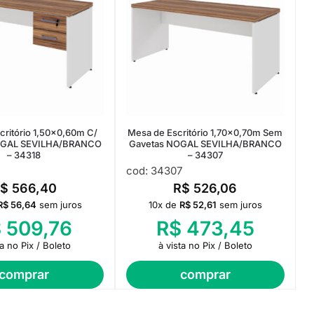
critório 1,50×0,60m C/
Mesa de Escritório 1,70×0,70m Sem
OGAL SEVILHA/BRANCO
Gavetas NOGAL SEVILHA/BRANCO
– 34318
– 34307
cod: 34307
$
566,40
R$
526,06
R$
56,64
sem juros
10x de
R$
52,61
sem juros
$
509,76
R$
473,45
ta no Pix / Boleto
à vista no Pix / Boleto
comprar
comprar