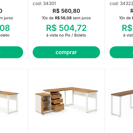
cod: 34301
cod: 3432
0
R$
560,80
m juros
10x de
R$
56,08
sem juros
10x de
08
R$
504,72
R$
Boleto
à vista no Pix / Boleto
à vis
r
comprar