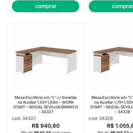
comprar
compra
Mesa Escritório em “L” c/ Gavetão
Mesa Escritório em “L”
na Auxiliar 1,50×1,50m – WORK
na Auxiliar 1,70×1,
START – NOGAL SEVILHA/BRANCO
START – NOGAL SEVI
– 34327
– 34328
cod: 34327
cod: 34328
R$
940,80
R$
1.055,
10x de
R$
94,08
sem juros
10x de
R$
105,57
s