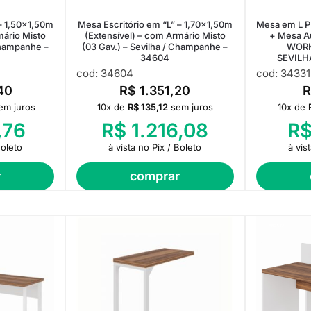
– 1,50×1,50m
Mesa Escritório em “L” – 1,70×1,50m
Mesa em L 
mário Misto
(Extensível) – com Armário Misto
+ Mesa Au
Champanhe –
(03 Gav.) – Sevilha / Champanhe –
WORK
34604
SEVILH
cod: 34604
cod: 34331
40
R$
1.351,20
em juros
10x de
R$
135,12
sem juros
10x de
,76
R$
1.216,08
R
Boleto
à vista no Pix / Boleto
à vis
r
comprar