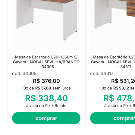
Mesa de Escritório 1,20×0,60m S/
Mesa de Escritório 1,
Gaveta – NOGAL SEVILHA/BRANCO
Gaveta – NOGAL SEVI
– 34305
– 34317
cod: 34305
cod: 34317
R$
376,00
R$
531,2
10x de
R$
37,60
sem juros
10x de
R$
53,12
se
R$
338,40
R$
478,
à vista no Pix / Boleto
à vista no Pix / 
comprar
compra