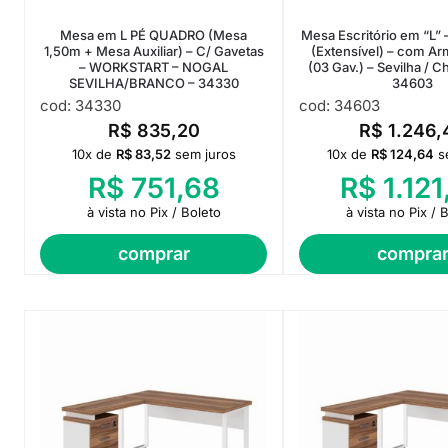
Mesa em L PÉ QUADRO (Mesa
Mesa Escritório em “L” 
1,50m + Mesa Auxiliar) – C/ Gavetas
(Extensível) – com Ar
– WORKSTART – NOGAL
(03 Gav.) – Sevilha / 
SEVILHA/BRANCO – 34330
34603
cod: 34330
cod: 34603
R$
835,20
R$
1.246,
10x de
R$
83,52
sem juros
10x de
R$
124,64
s
R$
751,68
R$
1.121
à vista no Pix / Boleto
à vista no Pix / 
comprar
compra