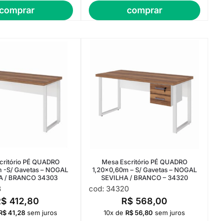
comprar
comprar
critório PÉ QUADRO
Mesa Escritório PÉ QUADRO
 -S/ Gavetas – NOGAL
1,20×0,60m – S/ Gavetas – NOGAL
A / BRANCO 34303
SEVILHA / BRANCO – 34320
3
cod: 34320
R$
412,80
R$
568,00
R$
41,28
sem juros
10x de
R$
56,80
sem juros