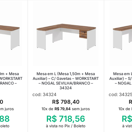
0m + Mesa
Mesa em L (Mesa 1,50m + Mesa
Mesa em L
 – WORKSTART
Auxiliar) – C/ Gavetas – WORKSTART
Auxiliar) –
BRANCO –
– NOGAL SEVILHA/BRANCO –
– NOGAL
34324
cod: 34324
cod: 3432
0
R$
798,40
m juros
10x de
R$
79,84
sem juros
10x de
88
R$
718,56
R
Boleto
à vista no Pix / Boleto
à vis