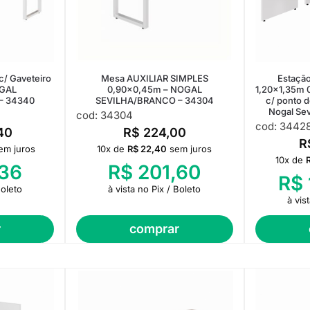
c/ Gaveteiro
Mesa AUXILIAR SIMPLES
Estação
OGAL
0,90×0,45m – NOGAL
1,20×1,35m 
– 34340
SEVILHA/BRANCO – 34304
c/ ponto 
Nogal Se
cod: 34304
cod: 3442
40
R$
224,00
R
em juros
10x de
R$
22,40
sem juros
10x de
36
R$
201,60
R$
Boleto
à vista no Pix / Boleto
à vis
r
comprar