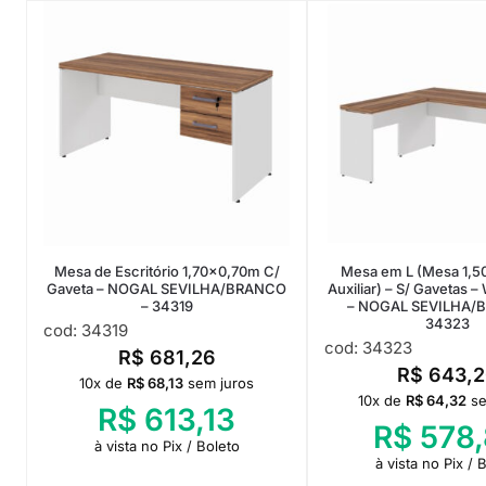
Mesa de Escritório 1,70×0,70m C/
Mesa em L (Mesa 1,5
Gaveta – NOGAL SEVILHA/BRANCO
Auxiliar) – S/ Gavetas
– 34319
– NOGAL SEVILHA/
34323
cod: 34319
cod: 34323
R$
681,26
R$
643,2
10x de
R$
68,13
sem juros
10x de
R$
64,32
se
R$
613,13
R$
578,
à vista no Pix / Boleto
à vista no Pix / 