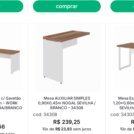
r
comprar
 c/ Gavetão
Mesa AUXILIAR SIMPLES
Mesa Es
50m – WORK
0,90X0,45m NOGAL SEVILHA /
1,20×0,60m
LHA/BRANCO
BRANCO – 34308
SEVILH
cod: 34308
cod: 3430
R$
239,25
66
10x de
R$
23,93
sem juros
10x de
em juros