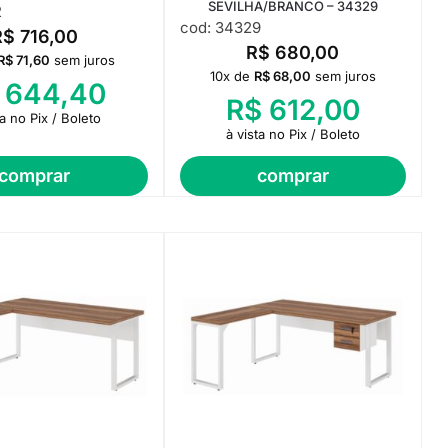
SEVILHA/BRANCO – 34329
2
cod: 34329
R$
716,00
R$
680,00
R$
71,60
sem juros
10x de
R$
68,00
sem juros
644,40
R$
612,00
ta no Pix / Boleto
à vista no Pix / Boleto
comprar
comprar