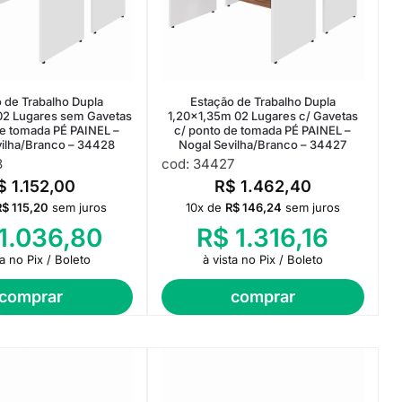
 de Trabalho Dupla
Estação de Trabalho Dupla
02 Lugares sem Gavetas
1,20×1,35m 02 Lugares c/ Gavetas
de tomada PÉ PAINEL –
c/ ponto de tomada PÉ PAINEL –
vilha/Branco – 34428
Nogal Sevilha/Branco – 34427
8
cod: 34427
$
1.152,00
R$
1.462,40
R$
115,20
sem juros
10x de
R$
146,24
sem juros
1.036,80
R$
1.316,16
ta no Pix / Boleto
à vista no Pix / Boleto
comprar
comprar