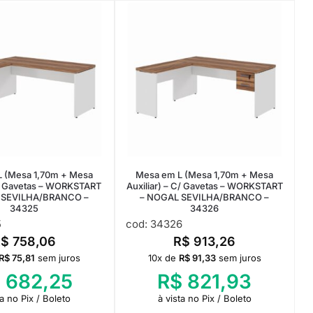
 (Mesa 1,70m + Mesa
Mesa em L (Mesa 1,70m + Mesa
 S/ Gavetas – WORKSTART
Auxiliar) – C/ Gavetas – WORKSTART
 SEVILHA/BRANCO –
– NOGAL SEVILHA/BRANCO –
34325
34326
5
cod: 34326
R$
758,06
R$
913,26
R$
75,81
sem juros
10x de
R$
91,33
sem juros
$
682,25
R$
821,93
ta no Pix / Boleto
à vista no Pix / Boleto