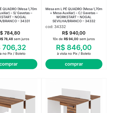
PÉ QUADRO (Mesa 1,70m
Mesa em L PÉ QUADRO (Mesa 1,70m
xiliar) – S/ Gavetas –
+ Mesa Auxiliar) – C/ Gavetas –
START – NOGAL
WORKSTART – NOGAL
A/BRANCO – 34331
SEVILHA/BRANCO – 34332
cod: 34332
R$
784,80
R$
940,00
R$
78,48
sem juros
10x de
R$
94,00
sem juros
$
706,32
R$
846,00
ta no Pix / Boleto
à vista no Pix / Boleto
comprar
comprar