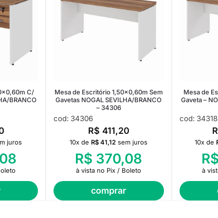
20×0,60m C/
Mesa de Escritório 1,50×0,60m Sem
Mesa de Es
LHA/BRANCO
Gavetas NOGAL SEVILHA/BRANCO
Gaveta – N
– 34306
cod: 34306
cod: 34318
0
R$
411,20
R
m juros
10x de
R$
41,12
sem juros
10x de
08
R$
370,08
R
Boleto
à vista no Pix / Boleto
à vis
r
comprar