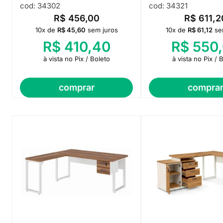
cod: 34302
cod: 34321
R$
456,00
R$
611,2
10x de
R$
45,60
sem juros
10x de
R$
61,12
se
R$
410,40
R$
550,
à vista no Pix / Boleto
à vista no Pix / 
comprar
compra