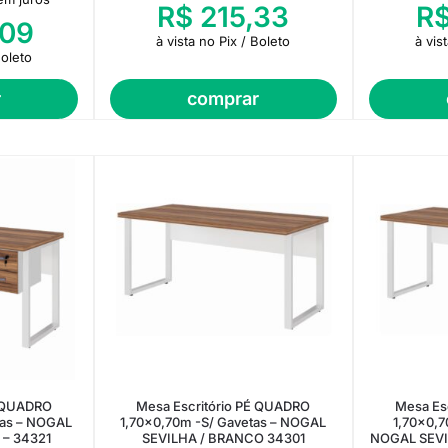
R$
215,33
R
09
à vista no Pix / Boleto
à vis
Boleto
r
comprar
É QUADRO
Mesa Escritório PÉ QUADRO
Mesa Es
tas – NOGAL
1,70×0,70m -S/ Gavetas – NOGAL
1,70×0,7
 – 34321
SEVILHA / BRANCO 34301
NOGAL SEVI