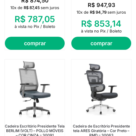
R$
874,50
R$
947,93
10x de
R$
87,45
sem juros
10x de
R$
94,79
sem juros
R$
787,05
R$
853,14
à vista no Pix / Boleto
à vista no Pix / Boleto
comprar
comprar
Cadeira Escritório Presidente Tela
Cadeira de Escritório Presidente
BERLIM (VOLT) – POLLO MÓVEIS
tela ARES Giratória – Cor Preto –
– COR CINZA – 30091
PMD – 30063