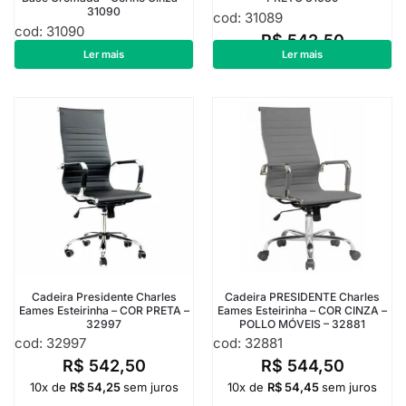
31090
cod: 31089
cod: 31090
R$
542,50
R$
536,25
Ler mais
Ler mais
Cadeira Presidente Charles
Cadeira PRESIDENTE Charles
Eames Esteirinha – COR PRETA –
Eames Esteirinha – COR CINZA –
32997
POLLO MÓVEIS – 32881
cod: 32997
cod: 32881
R$
542,50
R$
544,50
10x de
R$
54,25
sem juros
10x de
R$
54,45
sem juros