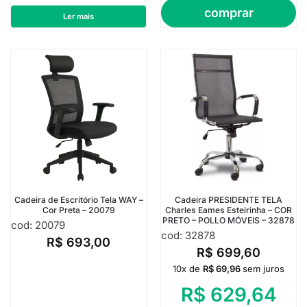
comprar
Ler mais
Cadeira de Escritório Tela WAY –
Cadeira PRESIDENTE TELA
Cor Preta – 20079
Charles Eames Esteirinha – COR
PRETO – POLLO MÓVEIS – 32878
cod: 20079
cod: 32878
R$
693,00
R$
699,60
10x de
R$
69,96
sem juros
R$
629,64