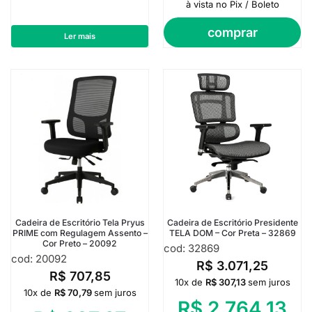
à vista no Pix / Boleto
comprar
Ler mais
Cadeira de Escritório Tela Pryus
Cadeira de Escritório Presidente
PRIME com Regulagem Assento –
TELA DOM – Cor Preta – 32869
Cor Preto – 20092
cod: 32869
cod: 20092
R$
3.071,25
R$
707,85
10x de
R$
307,13
sem juros
10x de
R$
70,79
sem juros
R$
2.764,13