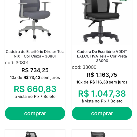
Cadeira de Escritório Diretor Tela
Cadeira De Escritório ADDIT
NIX – Cor Cinza – 30801
EXECUTIVA Tela – Cor Preta
33000
cod: 30801
cod: 33000
R$
734,25
R$
1.163,75
10x de
R$
73,43
sem juros
10x de
R$
116,38
sem juros
R$
660,83
R$
1.047,38
à vista no Pix / Boleto
à vista no Pix / Boleto
comprar
comprar