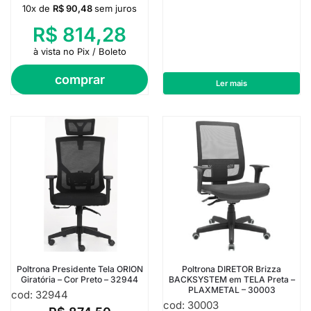
10x de
R$
90,48
sem juros
R$
814,28
à vista no Pix / Boleto
comprar
Ler mais
Poltrona Presidente Tela ORION
Poltrona DIRETOR Brizza
Giratória – Cor Preto – 32944
BACKSYSTEM em TELA Preta –
PLAXMETAL – 30003
cod: 32944
cod: 30003