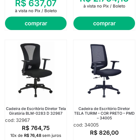
R$
637,07
à vista no Pix / Boleto
à vista no Pix / Boleto
comprar
comprar
Cadeira de Escritório Diretor Tela
Cadeira de Escritório Diretor
Giratória BLM-0283 D 32967
TELA TURIM – COR PRETO – PMD
– 34005
cod: 32967
cod: 34005
R$
764,75
R$
826,00
10x de
R$
76,48
sem juros