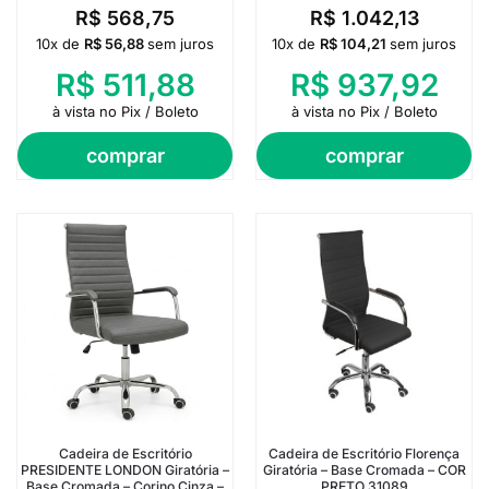
R$
568,75
R$
1.042,13
10x de
R$
56,88
sem juros
10x de
R$
104,21
sem juros
R$
511,88
R$
937,92
à vista no Pix / Boleto
à vista no Pix / Boleto
comprar
comprar
Cadeira de Escritório
Cadeira de Escritório Florença
PRESIDENTE LONDON Giratória –
Giratória – Base Cromada – COR
Base Cromada – Corino Cinza –
PRETO 31089