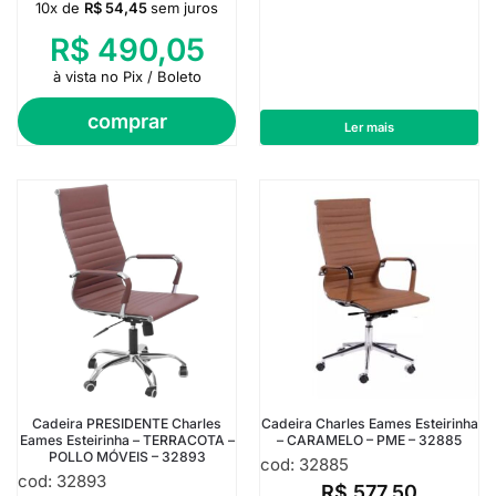
10x de
R$
54,45
sem juros
R$
490,05
à vista no Pix / Boleto
comprar
Ler mais
Cadeira PRESIDENTE Charles
Cadeira Charles Eames Esteirinha
Eames Esteirinha – TERRACOTA –
– CARAMELO – PME – 32885
POLLO MÓVEIS – 32893
cod: 32885
cod: 32893
R$
577,50