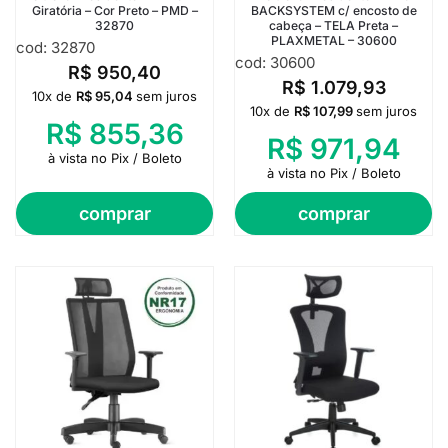
Giratória – Cor Preto – PMD –
BACKSYSTEM c/ encosto de
32870
cabeça – TELA Preta –
PLAXMETAL – 30600
cod: 32870
cod: 30600
R$
950,40
R$
1.079,93
10x de
R$
95,04
sem juros
10x de
R$
107,99
sem juros
R$
855,36
R$
971,94
à vista no Pix / Boleto
à vista no Pix / Boleto
comprar
comprar