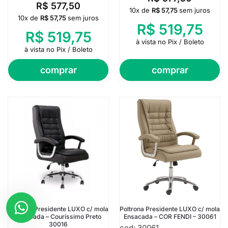
R$
577,50
10x de
R$
57,75
sem juros
10x de
R$
57,75
sem juros
R$
519,75
R$
519,75
à vista no Pix / Boleto
à vista no Pix / Boleto
comprar
comprar
Poltrona Presidente LUXO c/ mola
Poltrona Presidente LUXO c/ mola
Ensacada – Couríssimo Preto
Ensacada – COR FENDI – 30061
30016
cod: 30061