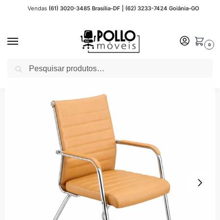
Vendas
(61) 3020-3485 Brasília-DF | (62) 3233-7424 Goiânia-GO
0
Pesquisar
Início
Cadeira Escritório
Cadeiras Fixas
Cadeira Fixa Estofada
Cadeira de Escritório Fixa Diretor em Couro Ecológico Fendi e Base Cromada LONDON – Corino Fendi – 32802
/
/
/
/