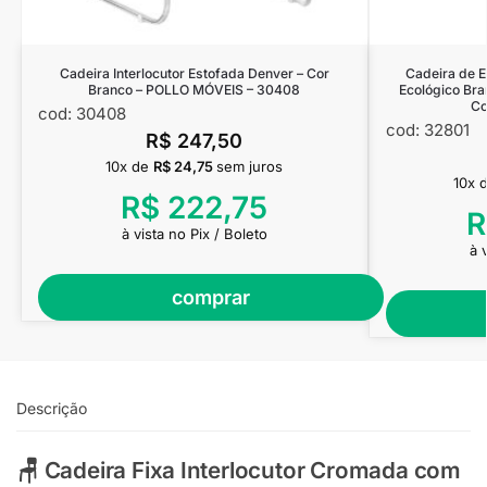
Cadeira Interlocutor Estofada Denver – Cor
Cadeira de E
Branco – POLLO MÓVEIS – 30408
Ecológico Br
Co
cod: 30408
cod: 32801
R$
247,50
10x de
R$
24,75
sem juros
10x 
R$
222,75
R
à vista no Pix / Boleto
à 
comprar
Descrição
🪑 Cadeira Fixa Interlocutor Cromada com