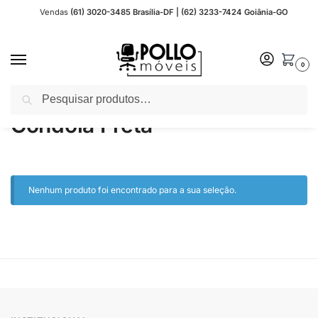
Vendas
(61) 3020-3485 Brasília-DF | (62) 3233-7424 Goiânia-GO
0
Pesquisar
Início
Gôndolas de Aço
Central
Gôndola Preta
/
/
/
Gôndola Preta
Nenhum produto foi encontrado para a sua seleção.