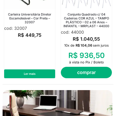
Carteira Universitária Diretor
Conjunto Quadrado c/ 04
Escamoteável – Cor Preta –
Cadeiras COR AZUL – TAMPO
32007
PLÁSTICO – 02 a 06 Anos –
INFANTIL – MRPLAST – 44000
cod: 32007
cod: 44000
R$
449,75
R$
1.040,55
10x de
R$
104,06
sem juros
R$
936,50
à vista no Pix / Boleto
comprar
Ler mais