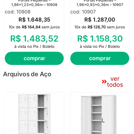
Portas Pequenas –
Portas Pequenas –
1,96×1,23×0,36m – 10908
1,96×0,93×0,36m – 10907
cod: 10908
cod: 10907
R$
1.648,35
R$
1.287,00
10x de
R$
164,84
sem juros
10x de
R$
128,70
sem juros
R$
1.483,52
R$
1.158,30
à vista no Pix / Boleto
à vista no Pix / Boleto
comprar
comprar
Arquivos de Aço
ver
todos