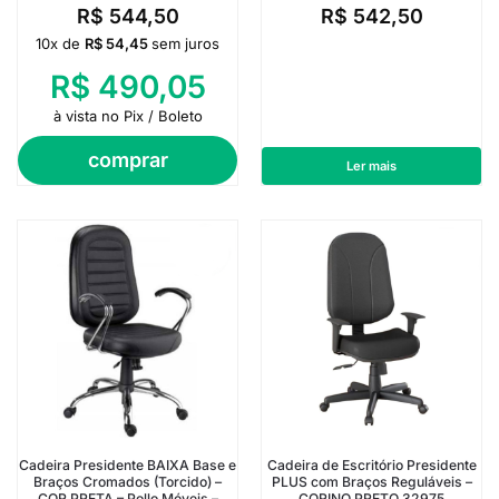
R$
544,50
R$
542,50
10x de
R$
54,45
sem juros
R$
490,05
à vista no Pix / Boleto
comprar
Ler mais
Cadeira Presidente BAIXA Base e
Cadeira de Escritório Presidente
Braços Cromados (Torcido) –
PLUS com Braços Reguláveis –
COR PRETA – Pollo Móveis –
CORINO PRETO 32975