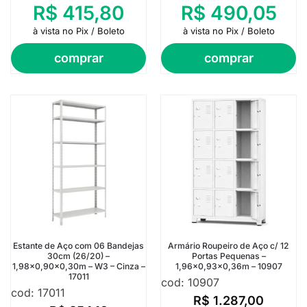
R$
415,80
R$
490,05
à vista no Pix / Boleto
à vista no Pix / Boleto
comprar
comprar
Estante de Aço com 06 Bandejas
Armário Roupeiro de Aço c/ 12
30cm (26/20) –
Portas Pequenas –
1,98×0,90×0,30m – W3 – Cinza –
1,96×0,93×0,36m – 10907
17011
cod: 10907
cod: 17011
R$
1.287,00