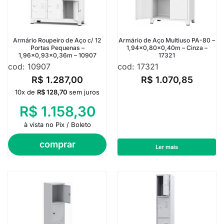
Armário Roupeiro de Aço c/ 12
Armário de Aço Multiuso PA-80 –
Portas Pequenas –
1,94×0,80×0,40m – Cinza –
1,96×0,93×0,36m – 10907
17321
cod: 10907
cod: 17321
R$
1.287,00
R$
1.070,85
10x de
R$
128,70
sem juros
R$
1.158,30
à vista no Pix / Boleto
comprar
Ler mais