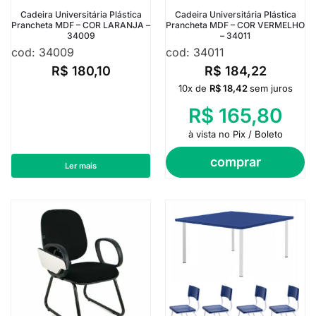
Cadeira Universitária Plástica
Cadeira Universitária Plástica
Prancheta MDF – COR LARANJA –
Prancheta MDF – COR VERMELHO
34009
– 34011
cod: 34009
cod: 34011
R$
180,10
R$
184,22
10x de
R$
18,42
sem juros
R$
165,80
à vista no Pix / Boleto
comprar
Ler mais