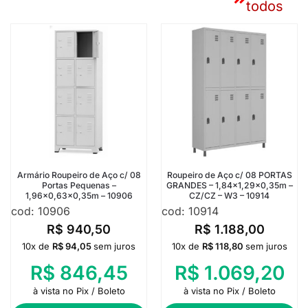
todos
Armário Roupeiro de Aço c/ 08
Roupeiro de Aço c/ 08 PORTAS
Portas Pequenas –
GRANDES – 1,84×1,29×0,35m –
1,96×0,63×0,35m – 10906
CZ/CZ – W3 – 10914
cod: 10906
cod: 10914
R$
940,50
R$
1.188,00
10x de
R$
94,05
sem juros
10x de
R$
118,80
sem juros
R$
846,45
R$
1.069,20
à vista no Pix / Boleto
à vista no Pix / Boleto