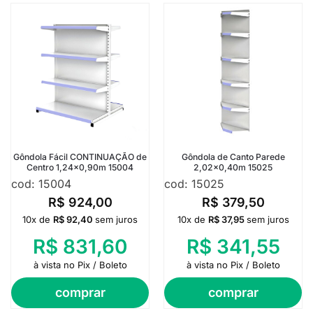
Gôndola Fácil CONTINUAÇÃO de
Gôndola de Canto Parede
Centro 1,24×0,90m 15004
2,02×0,40m 15025
cod: 15004
cod: 15025
R$
924,00
R$
379,50
10x de
R$
92,40
sem juros
10x de
R$
37,95
sem juros
R$
831,60
R$
341,55
à vista no Pix / Boleto
à vista no Pix / Boleto
comprar
comprar