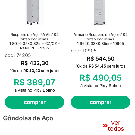
Roupeiro de Aço PAM c/ 04
Armário Roupeiro de Aço c/ 04
Portas Pequenas –
Portas Pequenas –
1,80×0,35×0,32m – CZ/CZ –
1,96×0,33×0,35m – 10905
PANDIN – 74205
cod: 10905
cod: 74205
R$
544,50
R$
432,30
10x de
R$
54,45
sem juros
10x de
R$
43,23
sem juros
R$
490,05
R$
389,07
à vista no Pix / Boleto
à vista no Pix / Boleto
comprar
comprar
Gôndolas de Aço
ver
todos