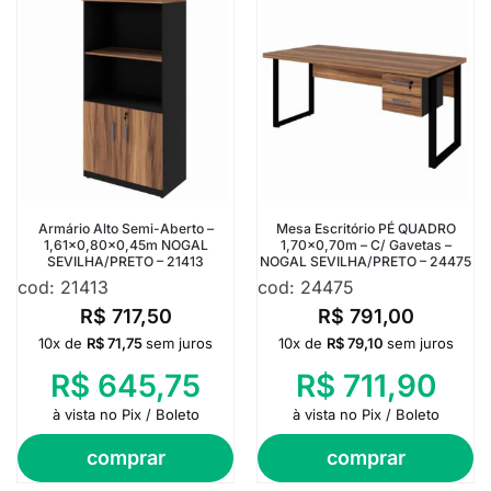
Armário Alto Semi-Aberto –
Mesa Escritório PÉ QUADRO
1,61×0,80×0,45m NOGAL
1,70×0,70m – C/ Gavetas –
SEVILHA/PRETO – 21413
NOGAL SEVILHA/PRETO – 24475
cod: 21413
cod: 24475
R$
717,50
R$
791,00
10x de
R$
71,75
sem juros
10x de
R$
79,10
sem juros
R$
645,75
R$
711,90
à vista no Pix / Boleto
à vista no Pix / Boleto
comprar
comprar