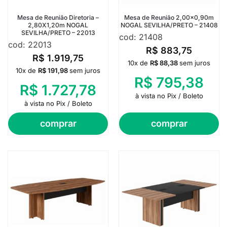
Mesa de Reunião Diretoria –
Mesa de Reunião 2,00×0,90m
2,80X1,20m NOGAL
NOGAL SEVILHA/PRETO – 21408
SEVILHA/PRETO – 22013
cod: 21408
cod: 22013
R$
883,75
R$
1.919,75
10x de
R$
88,38
sem juros
10x de
R$
191,98
sem juros
R$
795,38
R$
1.727,78
à vista no Pix / Boleto
à vista no Pix / Boleto
comprar
comprar