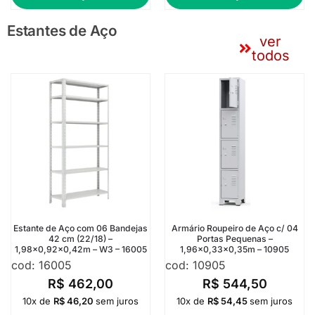
Estantes de Aço
ver
todos
Estante de Aço com 06 Bandejas
Armário Roupeiro de Aço c/ 04
42 cm (22/18) –
Portas Pequenas –
1,98×0,92×0,42m – W3 – 16005
1,96×0,33×0,35m – 10905
cod: 16005
cod: 10905
R$
462,00
R$
544,50
10x de
R$
46,20
sem juros
10x de
R$
54,45
sem juros