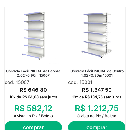
Gôndola Fácil INICIAL de Parede
Gôndola Fácil INICIAL de Centro
2,02×0,90m 15007
1,62×0,90m 15001
cod: 15007
cod: 15001
R$
646,80
R$
1.347,50
10x de
R$
64,68
sem juros
10x de
R$
134,75
sem juros
R$
582,12
R$
1.212,75
à vista no Pix / Boleto
à vista no Pix / Boleto
comprar
comprar