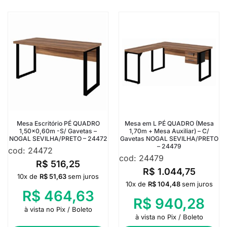
Mesa Escritório PÉ QUADRO
Mesa em L PÉ QUADRO (Mesa
1,50×0,60m -S/ Gavetas –
1,70m + Mesa Auxiliar) – C/
NOGAL SEVILHA/PRETO – 24472
Gavetas NOGAL SEVILHA/PRETO
– 24479
cod: 24472
cod: 24479
R$
516,25
R$
1.044,75
10x de
R$
51,63
sem juros
10x de
R$
104,48
sem juros
R$
464,63
R$
940,28
à vista no Pix / Boleto
à vista no Pix / Boleto