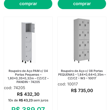
comprar
comprar
Roupeiro de Aço PAM c/ 04
Roupeiro de Aço c/ 08 Portas
Portas Pequenas –
PEQUENAS – 1,84×0,64×0,35m –
1,80×0,35×0,32m – CZ/CZ –
CZ/CZ – W3 – 10017
PANDIN – 74205
cod: 10017
cod: 74205
R$
735,00
R$
432,30
10x de
R$
43,23
sem juros
R$
389,07