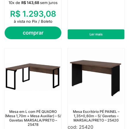
10x de
R$
143,68
sem juros
R$
1.293,08
à vista no Pix / Boleto
comprar
Ler mais
Mesa em L com PÉ QUADRO
Mesa Escritório PÉ PAINEL –
(Mesa 1,70m + Mesa Auxiliar) – S/
1,35×0,60m – S/ Gavetas –
Gavetas MARSALA/PRETO –
MARSALA/PRETO – 25420
25478
cod: 25420