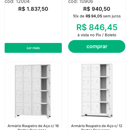
cod: 12004
cod: 10906
R$
1.837,50
R$
940,50
10x de
R$
94,05
sem juros
R$
846,45
à vista no Pix / Boleto
comprar
Ler mais
Armário Roupeiro de Aço c/ 16
Armário Roupeiro de Aço c/ 12