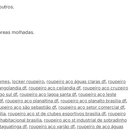
outros.
 áreas molhadas.
lumes
,
locker roupeiro
,
roupeiro aço águas claras df
,
roupeiro
ngolandia df
,
roupeiro aço ceilandia df
,
roupeiro aço cruzeiro
go sul df
,
roupeiro aço lagoa santa df
,
roupeiro aço leste
df
,
roupeiro aço planaltina df
,
roupeiro aço planalto brasilia df
,
upeiro aço são sebastião df
,
roupeiro aço setor comercial df
,
lia
,
roupeiro aço st de clubes esportivos brasilia df
,
roupeiro
habitacional brasilia
,
roupeiro aço st industrial de sobradinho
taguatinga df
,
roupeiro aço varjão df
,
roupeiro de aço águas