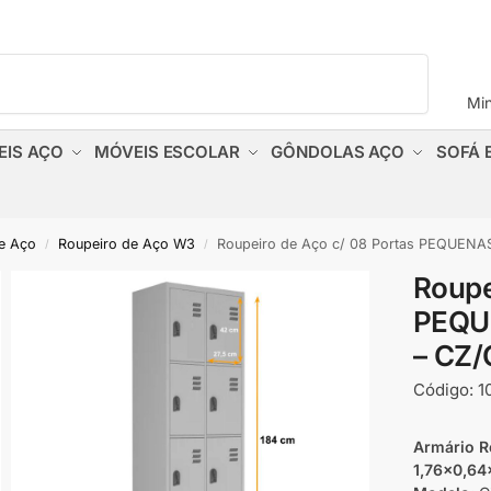
Pesquisar
Mi
EIS AÇO
MÓVEIS ESCOLAR
GÔNDOLAS AÇO
SOFÁ 
e Aço
Roupeiro de Aço W3
Roupeiro de Aço c/ 08 Portas PEQUENAS
/
/
Roupe
PEQU
– CZ/
Código:
1
Armário R
1,76×0,64