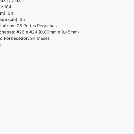
nza / Cinza
):
184
cm):
64
ade (cm):
35
isórias:
08 Portas Pequenas
 chapas:
#26 e #24 (0,80mm e 0,45mm)
do Fornecedor:
24 Meses
3