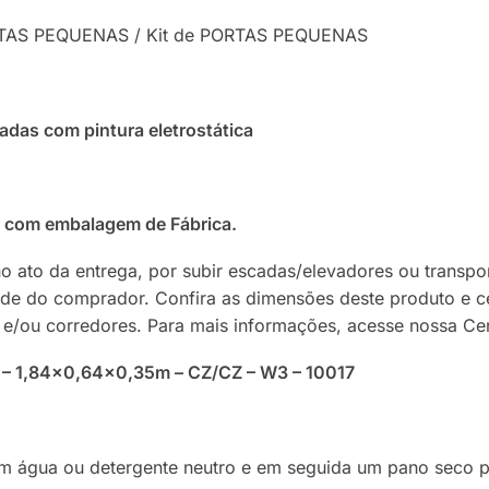
ORTAS PEQUENAS / Kit de PORTAS PEQUENAS
adas com pintura eletrostática
 com embalagem de Fábrica.
no ato da entrega, por subir escadas/elevadores ou transp
ade do comprador. Confira as dimensões deste produto e c
 e/ou corredores. Para mais informações, acesse nossa Ce
 – 1,84×0,64×0,35m – CZ/CZ – W3 – 10017
água ou detergente neutro e em seguida um pano seco par