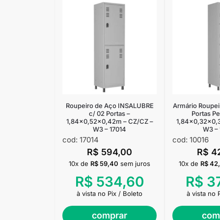
Roupeiro de Aço INSALUBRE
Armário Roupei
c/ 02 Portas –
Portas P
1,84×0,52×0,42m – CZ/CZ –
1,84×0,32×0,
W3 – 17014
W3 – 
cod: 17014
cod: 10016
R$
594,00
R$
4
10x de
R$
59,40
sem juros
10x de
R$
42
R$
534,60
R$
3
à vista no Pix / Boleto
à vista no 
comprar
com