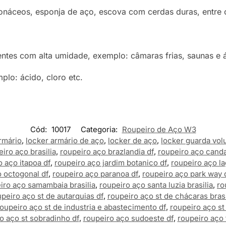
náceos, esponja de aço, escova com cerdas duras, entre 
ientes com alta umidade, exemplo: câmaras frias, saunas e
lo: ácido, cloro etc.
Cód:
10017
Categoria:
Roupeiro de Aço W3
rmário
,
locker armário de aço
,
locker de aço
,
locker guarda vo
iro aço brasilia
,
roupeiro aço brazlandia df
,
roupeiro aço canda
o aço itapoa df
,
roupeiro aço jardim botanico df
,
roupeiro aço la
o octogonal df
,
roupeiro aço paranoa df
,
roupeiro aço park way 
iro aço samambaia brasilia
,
roupeiro aço santa luzia brasilia
,
ro
peiro aço st de autarquias df
,
roupeiro aço st de chácaras brasi
oupeiro aço st de industria e abastecimento df
,
roupeiro aço st 
o aço st sobradinho df
,
roupeiro aço sudoeste df
,
roupeiro aço 