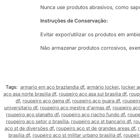
Nunca use produtos abrasivos, como sapo
Instruções de Conservação:
Evitar expor/utilizar os produtos em amb
Não armazenar produtos corrosivos, exemp
Tags:
armario em aço brazlandia df
,
armário locker
,
locker a
aço asa norte brasilia df
,
roupeiro aço asa sul brasilia df
,
roupe
df
,
roupeiro aço gama df
,
roupeiro aço guara df
,
roupeir
universitario df
,
roupeiro aço mestre d'armas df
,
roupeiro aç
roupeiro aço planalto df
,
roupeiro aço riacho fundo df
,
roupe
roupeiro aço setor o brasília
,
roupeiro aço st bancario df
,
rou
aço st de diversões df
,
roupeiro aço st de grandes areas df
,
r
brasília df
,
roupeiro aço st militar urbano brasília df
,
roupeir