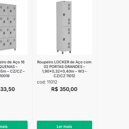
iro de Aço 16
Roupeiro LOCKER de Aço com
EQUENAS –
02 PORTAS GRANDES –
35m – CZ/CZ –
1,90×0,32×0,40m – W3 –
10019
CZ/CZ 11012
cod: 11012
333,50
R$
350,00
mais
Ler mais