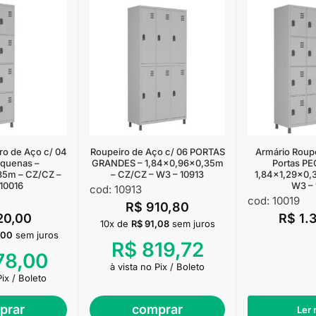
ro de Aço c/ 04
Roupeiro de Aço c/ 06 PORTAS
Armário Roupe
equenas –
GRANDES – 1,84×0,96×0,35m
Portas P
35m – CZ/CZ –
– CZ/CZ – W3 – 10913
1,84×1,29×0,
10016
W3 – 
cod: 10913
cod: 10019
R$
910,80
20,00
R$
1.
10x de
R$
91,08
sem juros
,00
sem juros
R$
819,72
78,00
à vista no Pix / Boleto
Pix / Boleto
prar
comprar
Ler 