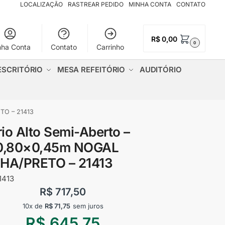
LOCALIZAÇÃO
RASTREAR PEDIDO
MINHA CONTA
CONTATO
R$
0,00
0
nha Conta
Contato
Carrinho
ESCRITÓRIO
MESA REFEITÓRIO
AUDITÓRIO
TO – 21413
io Alto Semi-Aberto –
×0,80×0,45m NOGAL
HA/PRETO – 21413
1413
R$
717,50
10x de
R$
71,75
sem juros
R$
645,75