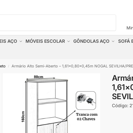
Pesquisar
Mi
EIS AÇO
MÓVEIS ESCOLAR
GÔNDOLAS AÇO
SOFÁ 
reto
Armário Alto Semi-Aberto – 1,61×0,80×0,45m NOGAL SEVILHA/PRE
/
Armár
1,61
SEVIL
Código:
2