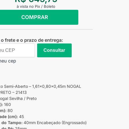
à vista no Pix / Boleto
COMPRAR
o frete e o prazo de entrega:
Consultar
meu cep
lto Semi-Aberto – 1,61×0,80×0,45m NOGAL
RETO – 21413
gal Sevilha / Preto
):
160
cm):
80
ade (cm):
45
 do Tampo:
40mm Encabeçado (Engrossado)
 do Pé:
25mm