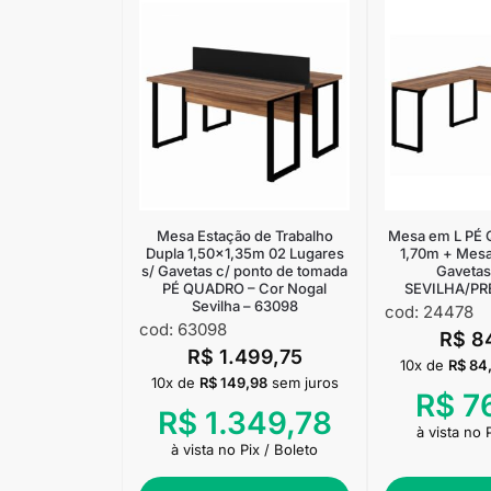
Mesa Estação de Trabalho
Mesa em L PÉ
Dupla 1,50×1,35m 02 Lugares
1,70m + Mesa 
s/ Gavetas c/ ponto de tomada
Gaveta
PÉ QUADRO – Cor Nogal
SEVILHA/PR
Sevilha – 63098
cod: 24478
cod: 63098
R$
8
R$
1.499,75
10x de
R$
84
10x de
R$
149,98
sem juros
R$
7
R$
1.349,78
à vista no 
à vista no Pix / Boleto