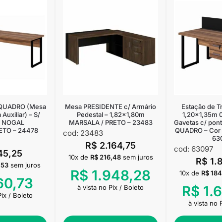
 QUADRO (Mesa
Mesa PRESIDENTE c/ Armário
Estação de T
Auxiliar) – S/
Pedestal – 1,82×1,80m
1,20×1,35m 0
s NOGAL
MARSALA / PRETO – 23483
Gavetas c/ pon
ETO – 24478
QUADRO – Cor N
cod: 23483
63
R$
2.164,75
cod: 63097
45,25
10x de
R$
216,48
sem juros
R$
1.
,53
sem juros
R$
1.948,28
10x de
R$
184
60,73
R$
1.
à vista no Pix / Boleto
Pix / Boleto
à vista no 