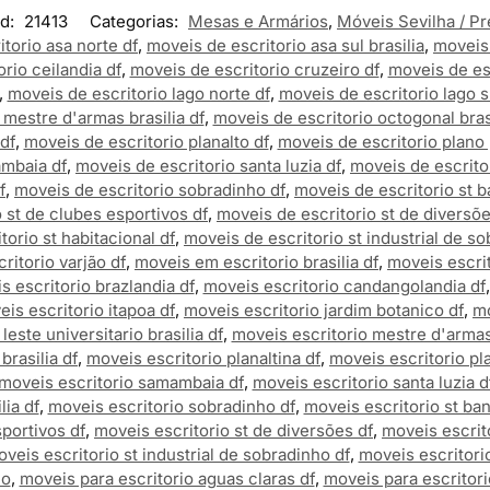
d:
21413
Categorias:
Mesas e Armários
,
Móveis Sevilha / Pr
torio asa norte df
,
moveis de escritorio asa sul brasilia
,
moveis 
rio ceilandia df
,
moveis de escritorio cruzeiro df
,
moveis de es
,
moveis de escritorio lago norte df
,
moveis de escritorio lago s
 mestre d'armas brasilia df
,
moveis de escritorio octogonal brasi
df
,
moveis de escritorio planalto df
,
moveis de escritorio plano 
ambaia df
,
moveis de escritorio santa luzia df
,
moveis de escritor
f
,
moveis de escritorio sobradinho df
,
moveis de escritorio st ba
 st de clubes esportivos df
,
moveis de escritorio st de diversõe
torio st habitacional df
,
moveis de escritorio st industrial de so
ritorio varjão df
,
moveis em escritorio brasilia df
,
moveis escrit
s escritorio brazlandia df
,
moveis escritorio candangolandia df
is escritorio itapoa df
,
moveis escritorio jardim botanico df
,
mo
leste universitario brasilia df
,
moveis escritorio mestre d'armas 
brasilia df
,
moveis escritorio planaltina df
,
moveis escritorio pla
moveis escritorio samambaia df
,
moveis escritorio santa luzia d
lia df
,
moveis escritorio sobradinho df
,
moveis escritorio st ban
portivos df
,
moveis escritorio st de diversões df
,
moveis escrit
veis escritorio st industrial de sobradinho df
,
moveis escritorio
io
,
moveis para escritorio aguas claras df
,
moveis para escritori