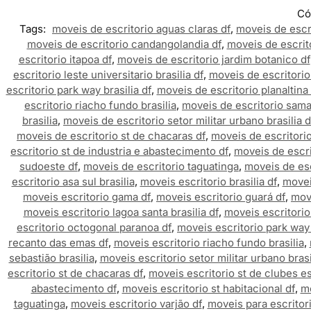
Có
Tags:
moveis de escritorio aguas claras df
,
moveis de escri
moveis de escritorio candangolandia df
,
moveis de escrito
escritorio itapoa df
,
moveis de escritorio jardim botanico df
escritorio leste universitario brasilia df
,
moveis de escritorio
escritorio park way brasilia df
,
moveis de escritorio planaltina 
escritorio riacho fundo brasilia
,
moveis de escritorio sam
brasilia
,
moveis de escritorio setor militar urbano brasilia d
moveis de escritorio st de chacaras df
,
moveis de escritorio
escritorio st de industria e abastecimento df
,
moveis de escri
sudoeste df
,
moveis de escritorio taguatinga
,
moveis de esc
escritorio asa sul brasilia
,
moveis escritorio brasilia df
,
movei
moveis escritorio gama df
,
moveis escritorio guará df
,
move
moveis escritorio lagoa santa brasilia df
,
moveis escritorio 
escritorio octogonal paranoa df
,
moveis escritorio park way 
recanto das emas df
,
moveis escritorio riacho fundo brasilia
,
sebastião brasilia
,
moveis escritorio setor militar urbano brasi
escritorio st de chacaras df
,
moveis escritorio st de clubes es
abastecimento df
,
moveis escritorio st habitacional df
,
mo
taguatinga
,
moveis escritorio varjão df
,
moveis para escritor