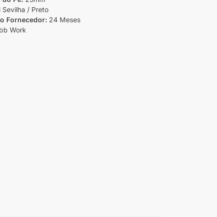
Sevilha / Preto
do Fornecedor:
24 Meses
bb Work