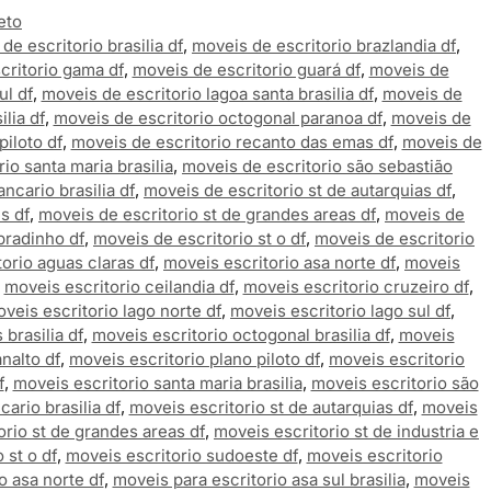
eto
de escritorio brasilia df
,
moveis de escritorio brazlandia df
,
critorio gama df
,
moveis de escritorio guará df
,
moveis de
ul df
,
moveis de escritorio lagoa santa brasilia df
,
moveis de
lia df
,
moveis de escritorio octogonal paranoa df
,
moveis de
piloto df
,
moveis de escritorio recanto das emas df
,
moveis de
io santa maria brasilia
,
moveis de escritorio são sebastião
ncario brasilia df
,
moveis de escritorio st de autarquias df
,
s df
,
moveis de escritorio st de grandes areas df
,
moveis de
bradinho df
,
moveis de escritorio st o df
,
moveis de escritorio
orio aguas claras df
,
moveis escritorio asa norte df
,
moveis
,
moveis escritorio ceilandia df
,
moveis escritorio cruzeiro df
,
veis escritorio lago norte df
,
moveis escritorio lago sul df
,
brasilia df
,
moveis escritorio octogonal brasilia df
,
moveis
nalto df
,
moveis escritorio plano piloto df
,
moveis escritorio
f
,
moveis escritorio santa maria brasilia
,
moveis escritorio são
cario brasilia df
,
moveis escritorio st de autarquias df
,
moveis
orio st de grandes areas df
,
moveis escritorio st de industria e
 st o df
,
moveis escritorio sudoeste df
,
moveis escritorio
o asa norte df
,
moveis para escritorio asa sul brasilia
,
moveis