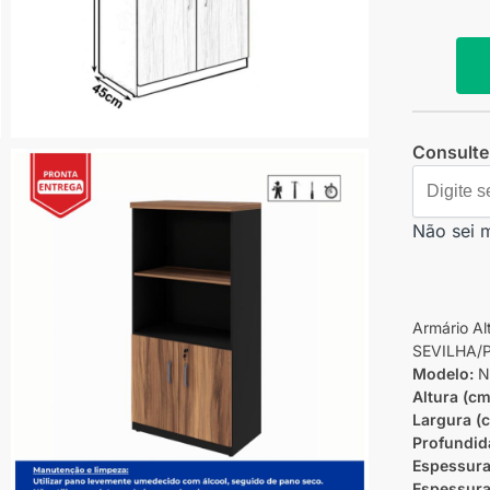
Consulte 
Não sei 
Armário A
SEVILHA/P
Modelo:
No
Altura (cm
Largura (
Profundid
Espessura
Espessura