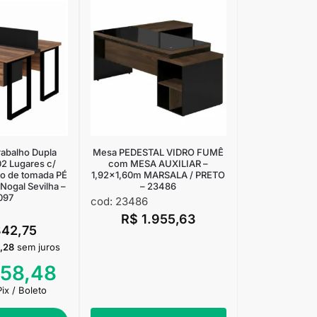
rabalho Dupla
Mesa PEDESTAL VIDRO FUMÊ
2 Lugares c/
com MESA AUXILIAR –
to de tomada PÉ
1,92×1,60m MARSALA / PRETO
ogal Sevilha –
– 23486
097
cod: 23486
R$
1.955,63
842,75
,28
sem juros
658,48
Pix / Boleto