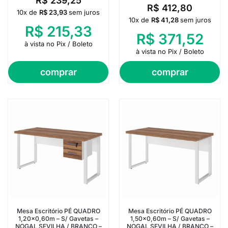
R$
239,25
R$
412,80
10x de
R$
23,93
sem juros
10x de
R$
41,28
sem juros
R$
215,33
R$
371,52
à vista no Pix / Boleto
à vista no Pix / Boleto
comprar
comprar
Mesa Escritório PÉ QUADRO
Mesa Escritório PÉ QUADRO
1,20×0,60m – S/ Gavetas –
1,50×0,60m – S/ Gavetas –
NOGAL SEVILHA / BRANCO –
NOGAL SEVILHA / BRANCO –