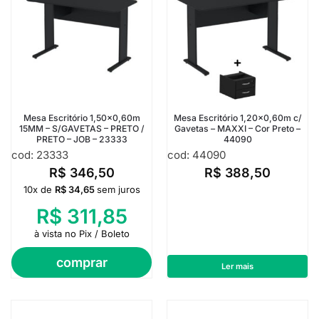
Mesa Escritório 1,50×0,60m
Mesa Escritório 1,20×0,60m c/
15MM – S/GAVETAS – PRETO /
Gavetas – MAXXI – Cor Preto –
PRETO – JOB – 23333
44090
cod: 23333
cod: 44090
R$
346,50
R$
388,50
10x de
R$
34,65
sem juros
R$
311,85
à vista no Pix / Boleto
comprar
Ler mais