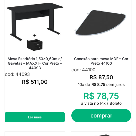
Mesa Escritório 1,50×0,60m c/
Conexão para mesa MDF – Cor
Gavetas – MAXXI – Cor Preto –
Preto 44100
44093
cod: 44100
cod: 44093
R$
87,50
R$
511,00
10x de
R$
8,75
sem juros
R$
78,75
à vista no Pix / Boleto
comprar
Ler mais