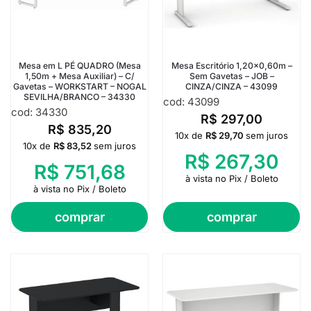
Mesa em L PÉ QUADRO (Mesa
Mesa Escritório 1,20×0,60m –
1,50m + Mesa Auxiliar) – C/
Sem Gavetas – JOB –
Gavetas – WORKSTART – NOGAL
CINZA/CINZA – 43099
SEVILHA/BRANCO – 34330
cod: 43099
cod: 34330
R$
297,00
R$
835,20
10x de
R$
29,70
sem juros
10x de
R$
83,52
sem juros
R$
267,30
R$
751,68
à vista no Pix / Boleto
à vista no Pix / Boleto
comprar
comprar