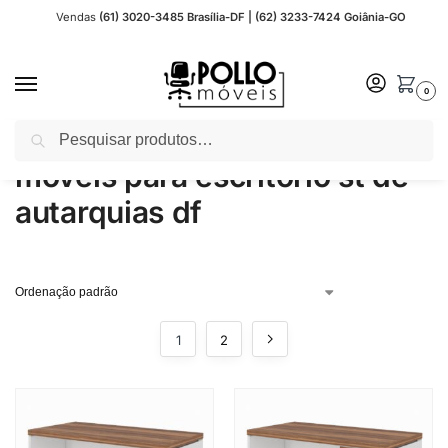
Vendas
(61) 3020-3485 Brasília-DF | (62) 3233-7424 Goiânia-GO
0
Pesquisar
Início
Produtos marcados com a tag “moveis para escritorio st de autarquias df”
/
moveis para escritorio st de
autarquias df
1
2