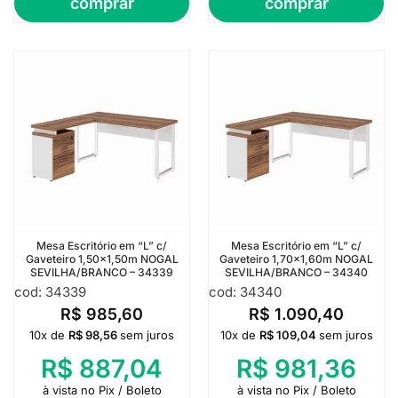
comprar
comprar
Mesa Escritório em “L” c/
Mesa Escritório em “L” c/
Gaveteiro 1,50×1,50m NOGAL
Gaveteiro 1,70×1,60m NOGAL
SEVILHA/BRANCO – 34339
SEVILHA/BRANCO – 34340
cod: 34339
cod: 34340
R$
985,60
R$
1.090,40
10x de
R$
98,56
sem juros
10x de
R$
109,04
sem juros
R$
887,04
R$
981,36
à vista no Pix / Boleto
à vista no Pix / Boleto