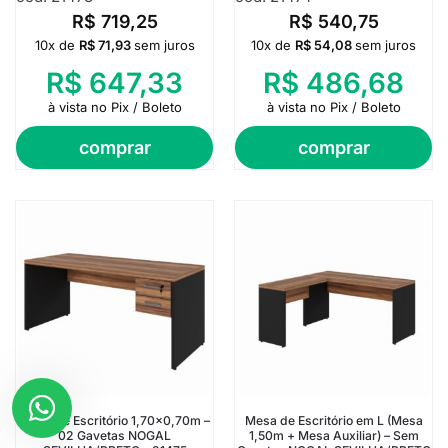
R$
719,25
R$
540,75
10x de
R$
71,93
sem juros
10x de
R$
54,08
sem juros
R$
647,33
R$
486,68
à vista no Pix / Boleto
à vista no Pix / Boleto
comprar
comprar
Mesa de Escritório 1,70×0,70m –
Mesa de Escritório em L (Mesa
02 Gavetas NOGAL
1,50m + Mesa Auxiliar) – Sem