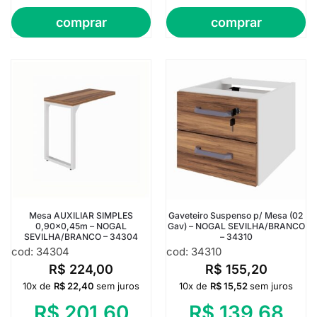
comprar
comprar
Mesa AUXILIAR SIMPLES
Gaveteiro Suspenso p/ Mesa (02
0,90×0,45m – NOGAL
Gav) – NOGAL SEVILHA/BRANCO
SEVILHA/BRANCO – 34304
– 34310
cod: 34304
cod: 34310
R$
224,00
R$
155,20
10x de
R$
22,40
sem juros
10x de
R$
15,52
sem juros
R$
201,60
R$
139,68