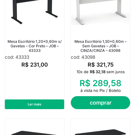
Mesa Escritório 1,20×0,60m s/
Mesa Escritório 1,50×0,60m –
Gavetas – Cor Preto – JOB –
Sem Gavetas – JOB –
43333
CINZA/CINZA – 43098
cod: 43333
cod: 43098
R$
231,00
R$
321,75
10x de
R$
32,18
sem juros
R$
289,58
à vista no Pix / Boleto
comprar
Ler mais