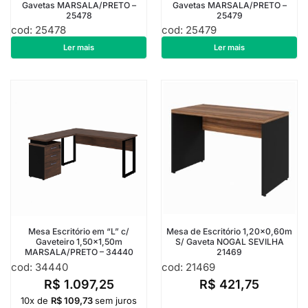
Gavetas MARSALA/PRETO –
Gavetas MARSALA/PRETO –
25478
25479
cod: 25478
cod: 25479
R$
882,00
R$
1.074,50
Ler mais
Ler mais
Mesa Escritório em “L” c/
Mesa de Escritório 1,20×0,60m
Gaveteiro 1,50×1,50m
S/ Gaveta NOGAL SEVILHA
MARSALA/PRETO – 34440
21469
cod: 34440
cod: 21469
R$
1.097,25
R$
421,75
10x de
R$
109,73
sem juros