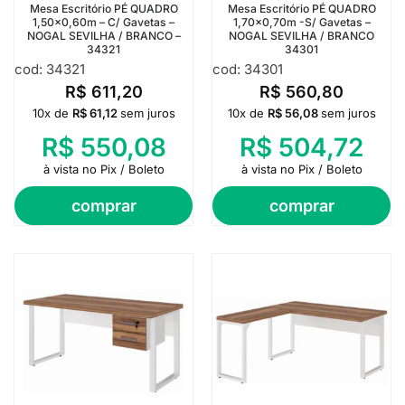
Mesa Escritório PÉ QUADRO
Mesa Escritório PÉ QUADRO
1,50×0,60m – C/ Gavetas –
1,70×0,70m -S/ Gavetas –
NOGAL SEVILHA / BRANCO –
NOGAL SEVILHA / BRANCO
34321
34301
cod: 34321
cod: 34301
R$
611,20
R$
560,80
10x de
R$
61,12
sem juros
10x de
R$
56,08
sem juros
R$
550,08
R$
504,72
à vista no Pix / Boleto
à vista no Pix / Boleto
comprar
comprar