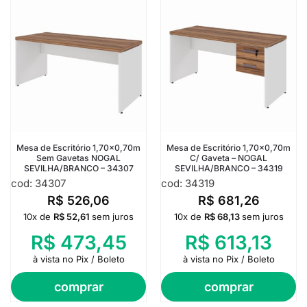
Mesa de Escritório 1,70×0,70m
Mesa de Escritório 1,70×0,70m
Sem Gavetas NOGAL
C/ Gaveta – NOGAL
SEVILHA/BRANCO – 34307
SEVILHA/BRANCO – 34319
cod: 34307
cod: 34319
R$
526,06
R$
681,26
10x de
R$
52,61
sem juros
10x de
R$
68,13
sem juros
R$
473,45
R$
613,13
à vista no Pix / Boleto
à vista no Pix / Boleto
comprar
comprar