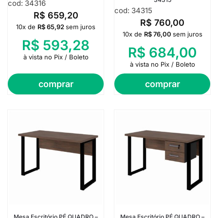
cod: 34316
cod: 34315
R$
659,20
R$
760,00
10x de
R$
65,92
sem juros
10x de
R$
76,00
sem juros
R$
593,28
R$
684,00
à vista no Pix / Boleto
à vista no Pix / Boleto
comprar
comprar
Mesa Escritório PÉ QUADRO –
Mesa Escritório PÉ QUADRO –