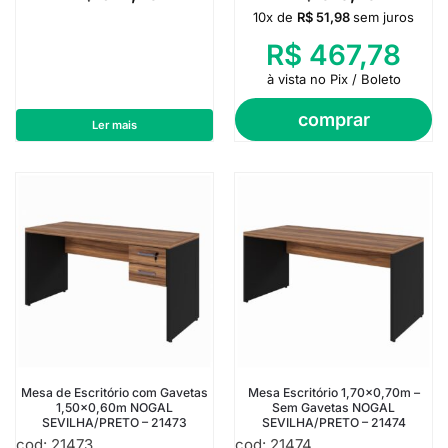
10x de
R$
51,98
sem juros
R$
467,78
à vista no Pix / Boleto
comprar
Ler mais
Mesa de Escritório com Gavetas
Mesa Escritório 1,70×0,70m –
1,50×0,60m NOGAL
Sem Gavetas NOGAL
SEVILHA/PRETO – 21473
SEVILHA/PRETO – 21474
cod: 21473
cod: 21474