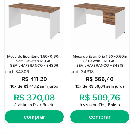
Mesa de Escritório 1,50×0,60m
Mesa de Escritório 1,50×0,60m
Sem Gavetas NOGAL
C/ Gaveta – NOGAL
SEVILHA/BRANCO – 34306
SEVILHA/BRANCO – 34318
cod: 34306
cod: 34318
R$
411,20
R$
566,40
10x de
R$
41,12
sem juros
10x de
R$
56,64
sem juros
R$
370,08
R$
509,76
à vista no Pix / Boleto
à vista no Pix / Boleto
comprar
comprar