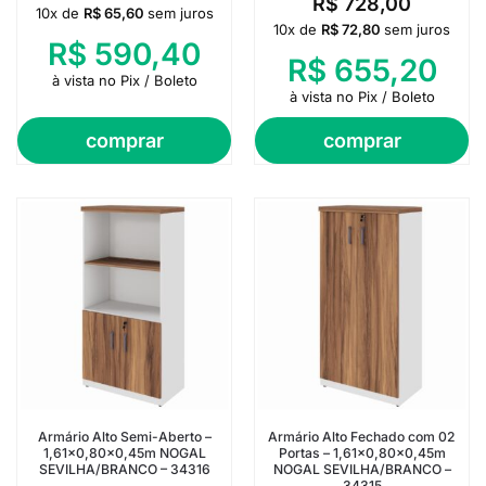
R$
728,00
10x de
R$
65,60
sem juros
10x de
R$
72,80
sem juros
R$
590,40
R$
655,20
à vista no Pix / Boleto
à vista no Pix / Boleto
comprar
comprar
Armário Alto Semi-Aberto –
Armário Alto Fechado com 02
1,61×0,80×0,45m NOGAL
Portas – 1,61×0,80×0,45m
SEVILHA/BRANCO – 34316
NOGAL SEVILHA/BRANCO –
34315