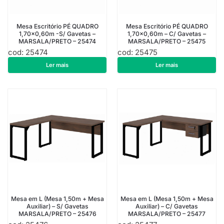
Mesa Escritório PÉ QUADRO
Mesa Escritório PÉ QUADRO
1,70×0,60m -S/ Gavetas –
1,70×0,60m – C/ Gavetas –
MARSALA/PRETO – 25474
MARSALA/PRETO – 25475
cod: 25474
cod: 25475
R$
589,75
R$
782,25
Ler mais
Ler mais
Mesa em L (Mesa 1,50m + Mesa
Mesa em L (Mesa 1,50m + Mesa
Auxiliar) – S/ Gavetas
Auxiliar) – C/ Gavetas
MARSALA/PRETO – 25476
MARSALA/PRETO – 25477