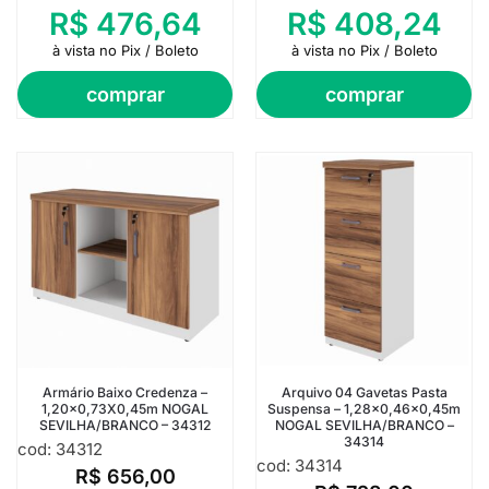
R$
476,64
R$
408,24
à vista no Pix / Boleto
à vista no Pix / Boleto
comprar
comprar
Armário Baixo Credenza –
Arquivo 04 Gavetas Pasta
1,20×0,73X0,45m NOGAL
Suspensa – 1,28×0,46×0,45m
SEVILHA/BRANCO – 34312
NOGAL SEVILHA/BRANCO –
34314
cod: 34312
cod: 34314
R$
656,00