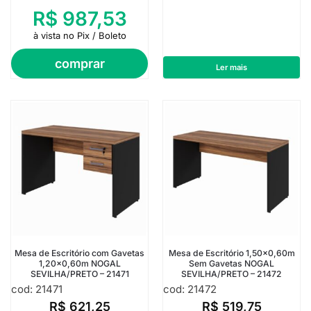
R$
987,53
à vista no Pix / Boleto
comprar
Ler mais
Mesa de Escritório com Gavetas
Mesa de Escritório 1,50×0,60m
1,20×0,60m NOGAL
Sem Gavetas NOGAL
SEVILHA/PRETO – 21471
SEVILHA/PRETO – 21472
cod: 21471
cod: 21472
R$
621,25
R$
519,75