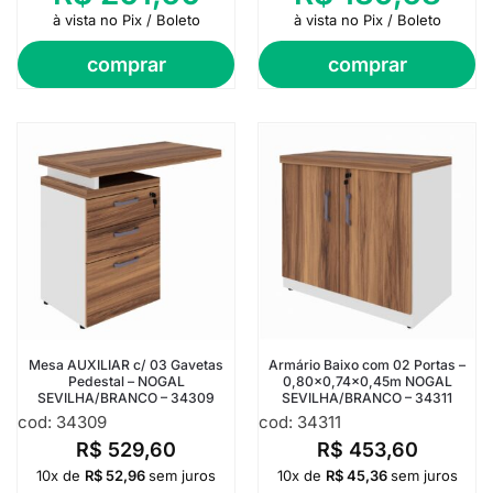
à vista no Pix / Boleto
à vista no Pix / Boleto
comprar
comprar
Mesa AUXILIAR c/ 03 Gavetas
Armário Baixo com 02 Portas –
Pedestal – NOGAL
0,80×0,74×0,45m NOGAL
SEVILHA/BRANCO – 34309
SEVILHA/BRANCO – 34311
cod: 34309
cod: 34311
R$
529,60
R$
453,60
10x de
R$
52,96
sem juros
10x de
R$
45,36
sem juros