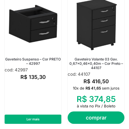
Gaveteiro Suspenso – Cor PRETO
Gaveteiro Volante 03 Gav.
– 42997
0,67×0,46×0,40m – Cor Preto –
44107
cod: 42997
cod: 44107
R$
135,30
R$
416,50
10x de
R$
41,65
sem juros
R$
374,85
à vista no Pix / Boleto
comprar
Ler mais