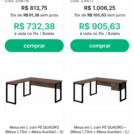
cod: 25476
cod: 25477
R$
813,75
R$
1.006,25
10x de
R$
81,38
sem juros
10x de
R$
100,63
sem juros
R$
732,38
R$
905,63
à vista no Pix / Boleto
à vista no Pix / Boleto
comprar
comprar
Mesa em L com PÉ QUADRO
Mesa em L com PÉ QUADRO –
(Mesa 1,70m + Mesa Auxiliar) – S/
(Mesa 1,70m + Mesa Auxiliar) – C/