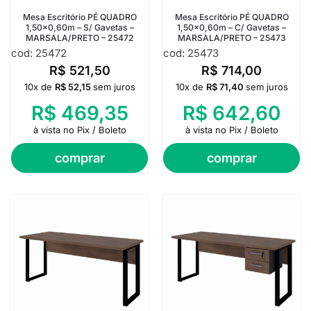
Mesa Escritório PÉ QUADRO
Mesa Escritório PÉ QUADRO
1,50×0,60m – S/ Gavetas –
1,50×0,60m – C/ Gavetas –
MARSALA/PRETO – 25472
MARSALA/PRETO – 25473
cod: 25472
cod: 25473
R$
521,50
R$
714,00
10x de
R$
52,15
sem juros
10x de
R$
71,40
sem juros
R$
469,35
R$
642,60
à vista no Pix / Boleto
à vista no Pix / Boleto
comprar
comprar