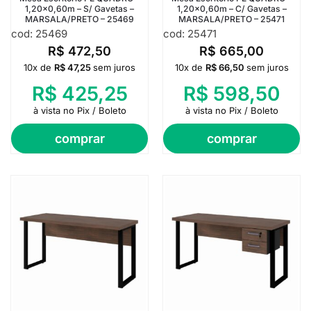
1,20×0,60m – S/ Gavetas –
1,20×0,60m – C/ Gavetas –
MARSALA/PRETO – 25469
MARSALA/PRETO – 25471
cod: 25469
cod: 25471
R$
472,50
R$
665,00
10x de
R$
47,25
sem juros
10x de
R$
66,50
sem juros
R$
425,25
R$
598,50
à vista no Pix / Boleto
à vista no Pix / Boleto
comprar
comprar