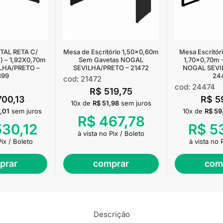
TAL RETA C/
Mesa de Escritório 1,50×0,60m
Mesa Escritó
) – 1,92X0,70m
Sem Gavetas NOGAL
1,70×0,70m -
LHA/PRETO –
SEVILHA/PRETO – 21472
NOGAL SEVI
399
24
cod: 21472
cod: 24474
R$
519,75
700,13
R$
5
10x de
R$
51,98
sem juros
,01
sem juros
10x de
R$
59
R$
467,78
530,12
R$
5
à vista no Pix / Boleto
Pix / Boleto
à vista no 
prar
comprar
com
Descrição