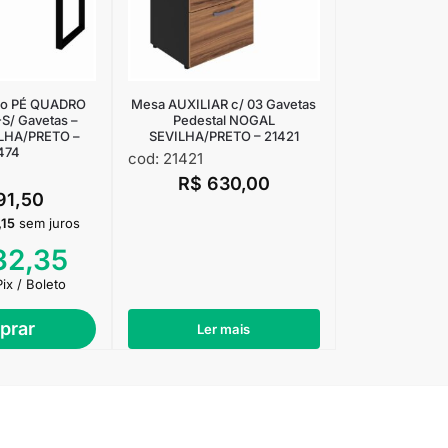
rio PÉ QUADRO
Mesa AUXILIAR c/ 03 Gavetas
S/ Gavetas –
Pedestal NOGAL
LHA/PRETO –
SEVILHA/PRETO – 21421
474
cod: 21421
R$
630,00
91,50
,15
sem juros
32,35
Pix / Boleto
prar
Ler mais