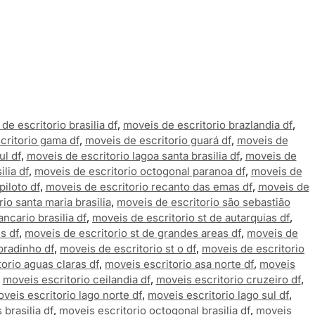
de escritorio brasilia df
,
moveis de escritorio brazlandia df
,
critorio gama df
,
moveis de escritorio guará df
,
moveis de
ul df
,
moveis de escritorio lagoa santa brasilia df
,
moveis de
lia df
,
moveis de escritorio octogonal paranoa df
,
moveis de
piloto df
,
moveis de escritorio recanto das emas df
,
moveis de
io santa maria brasilia
,
moveis de escritorio são sebastião
ncario brasilia df
,
moveis de escritorio st de autarquias df
,
s df
,
moveis de escritorio st de grandes areas df
,
moveis de
bradinho df
,
moveis de escritorio st o df
,
moveis de escritorio
orio aguas claras df
,
moveis escritorio asa norte df
,
moveis
,
moveis escritorio ceilandia df
,
moveis escritorio cruzeiro df
,
veis escritorio lago norte df
,
moveis escritorio lago sul df
,
brasilia df
,
moveis escritorio octogonal brasilia df
,
moveis