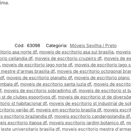
rima.
Cód:
63098
Categoria:
Móveis Sevilha / Preto
torio asa norte df
,
moveis de escritorio asa sul brasilia
,
moveis 
rio ceilandia df
,
moveis de escritorio cruzeiro df
,
moveis de es
,
moveis de escritorio lago norte df
,
moveis de escritorio lago s
 mestre d'armas brasilia df
,
moveis de escritorio octogonal brasi
df
,
moveis de escritorio planalto df
,
moveis de escritorio plano 
ambaia df
,
moveis de escritorio santa luzia df
,
moveis de escritor
f
,
moveis de escritorio sobradinho df
,
moveis de escritorio st ba
 st de clubes esportivos df
,
moveis de escritorio st de diversõe
torio st habitacional df
,
moveis de escritorio st industrial de so
ritorio varjão df
,
moveis em escritorio brasilia df
,
moveis escrit
s escritorio brazlandia df
,
moveis escritorio candangolandia df
is escritorio itapoa df
,
moveis escritorio jardim botanico df
,
mo
leste universitario brasilia df
,
moveis escritorio mestre d'armas 