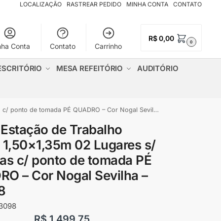
LOCALIZAÇÃO
RASTREAR PEDIDO
MINHA CONTA
CONTATO
R$
0,00
0
nha Conta
Contato
Carrinho
ESCRITÓRIO
MESA REFEITÓRIO
AUDITÓRIO
onto de tomada PÉ QUADRO – Cor Nogal Sevilha – 63098
Estação de Trabalho
 1,50×1,35m 02 Lugares s/
as c/ ponto de tomada PÉ
O – Cor Nogal Sevilha –
8
3098
R$
1.499,75