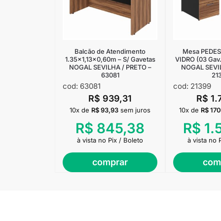
Balcão de Atendimento
Mesa PEDES
1.35×1,13×0,60m – S/ Gavetas
VIDRO (03 Gav.
NOGAL SEVILHA / PRETO –
NOGAL SEVI
63081
21
cod: 63081
cod: 21399
R$
939,31
R$
1.
10x de
R$
93,93
sem juros
10x de
R$
170
R$
845,38
R$
1.
à vista no Pix / Boleto
à vista no 
comprar
com