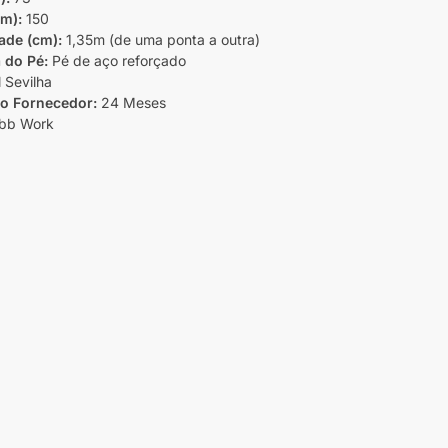
cm):
150
ade (cm):
1,35m (de uma ponta a outra)
 do Pé:
Pé de aço reforçado
 Sevilha
do Fornecedor:
24 Meses
bb Work