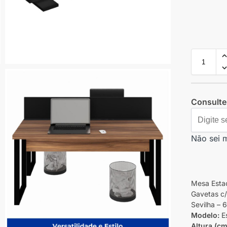
Consulte 
Não sei 
Mesa Estaç
Gavetas c
Sevilha –
Modelo:
Es
Altura (cm