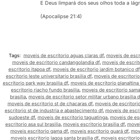
E Deus limpará dos seus olhos toda a lág
(Apocalipse 21:4)
Tags:
moveis de escritorio aguas claras df
,
moveis de escri
moveis de escritorio candangolandia df
,
moveis de escrito
escritorio itapoa df
,
moveis de escritorio jardim botanico df
escritorio leste universitario brasilia df
,
moveis de escritorio
escritorio park way brasilia df
,
moveis de escritorio planaltina 
escritorio riacho fundo brasilia
,
moveis de escritorio sam
brasilia
,
moveis de escritorio setor militar urbano brasilia d
moveis de escritorio st de chacaras df
,
moveis de escritorio
escritorio st de industria e abastecimento df
,
moveis de escri
sudoeste df
,
moveis de escritorio taguatinga
,
moveis de esc
escritorio asa sul brasilia
,
moveis escritorio brasilia df
,
movei
moveis escritorio gama df
,
moveis escritorio guará df
,
move
moveis escritorio lagoa santa brasilia df
,
moveis escritorio 