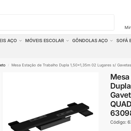
Pesquisar
Mi
EIS AÇO
MÓVEIS ESCOLAR
GÔNDOLAS AÇO
SOFÁ 
reto
Mesa Estação de Trabalho Dupla 1,50×1,35m 02 Lugares s/ Gavetas c/ p
/
Mesa 
Dupla
Gavet
QUADR
6309
Código:
6