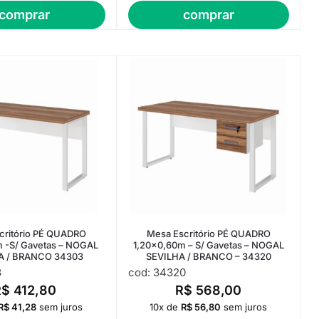
comprar
comprar
critório PÉ QUADRO
Mesa Escritório PÉ QUADRO
 -S/ Gavetas – NOGAL
1,20×0,60m – S/ Gavetas – NOGAL
A / BRANCO 34303
SEVILHA / BRANCO – 34320
3
cod: 34320
R$
412,80
R$
568,00
R$
41,28
sem juros
10x de
R$
56,80
sem juros