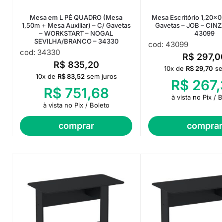
Mesa em L PÉ QUADRO (Mesa
Mesa Escritório 1,20×
1,50m + Mesa Auxiliar) – C/ Gavetas
Gavetas – JOB – CIN
– WORKSTART – NOGAL
43099
SEVILHA/BRANCO – 34330
cod: 43099
cod: 34330
R$
297,0
R$
835,20
10x de
R$
29,70
se
10x de
R$
83,52
sem juros
R$
267,
R$
751,68
à vista no Pix / 
à vista no Pix / Boleto
comprar
compra