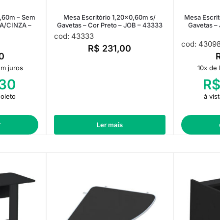
0,60m – Sem
Mesa Escritório 1,20×0,60m s/
Mesa Escri
ZA/CINZA –
Gavetas – Cor Preto – JOB – 43333
Gavetas –
cod: 43333
cod: 4309
R$
231,00
0
m juros
10x de
30
R
Boleto
à vis
r
Ler mais