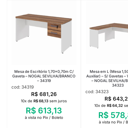
Mesa de Escritório 1,70×0,70m C/
Mesa em L (Mesa 1,5
Gaveta – NOGAL SEVILHA/BRANCO
Auxiliar) – S/ Gavetas
– 34319
– NOGAL SEVILHA/
34323
cod: 34319
cod: 34323
R$
681,26
R$
643,2
10x de
R$
68,13
sem juros
10x de
R$
64,32
se
R$
613,13
R$
578,
à vista no Pix / Boleto
à vista no Pix / 