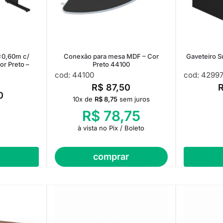
0×0,60m c/
Conexão para mesa MDF – Cor
Gaveteiro 
or Preto –
Preto 44100
cod: 44100
cod: 4299
R$
87,50
0
10x de
R$
8,75
sem juros
R$
78,75
à vista no Pix / Boleto
comprar