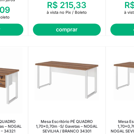
R$
215,33
R
09
à vista no Pix / Boleto
à vis
Boleto
r
comprar
É QUADRO
Mesa Escritório PÉ QUADRO
Mesa Es
tas – NOGAL
1,70×0,70m -S/ Gavetas – NOGAL
1,70×0,7
 – 34321
SEVILHA / BRANCO 34301
NOGAL SEVI