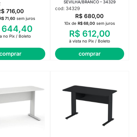
SEVILHA/BRANCO – 34329
2
cod: 34329
R$
716,00
R$
680,00
R$
71,60
sem juros
10x de
R$
68,00
sem juros
644,40
R$
612,00
ta no Pix / Boleto
à vista no Pix / Boleto
comprar
comprar