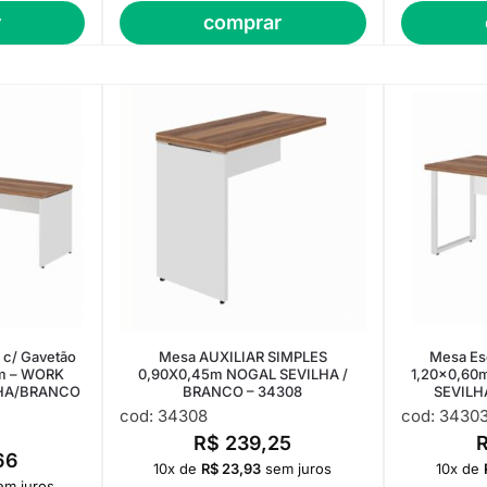
r
comprar
 c/ Gavetão
Mesa AUXILIAR SIMPLES
Mesa Es
50m – WORK
0,90X0,45m NOGAL SEVILHA /
1,20×0,60m
LHA/BRANCO
BRANCO – 34308
SEVILH
cod: 34308
cod: 3430
R$
239,25
66
10x de
R$
23,93
sem juros
10x de
em juros