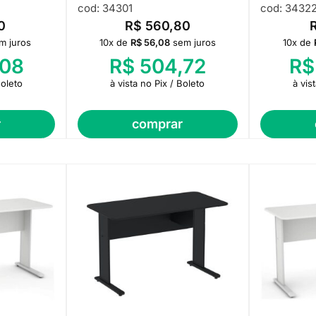
cod: 34301
cod: 3432
0
R$
560,80
m juros
10x de
R$
56,08
sem juros
10x de
08
R$
504,72
R$
Boleto
à vista no Pix / Boleto
à vis
r
comprar