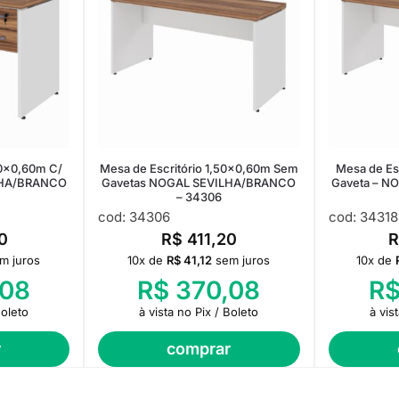
20×0,60m C/
Mesa de Escritório 1,50×0,60m Sem
Mesa de Es
LHA/BRANCO
Gavetas NOGAL SEVILHA/BRANCO
Gaveta – N
– 34306
cod: 34306
cod: 34318
0
R$
411,20
R
m juros
10x de
R$
41,12
sem juros
10x de
08
R$
370,08
R
Boleto
à vista no Pix / Boleto
à vis
r
comprar