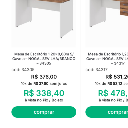
Mesa de Escritório 1,20×0,60m S/
Mesa de Escritório 1,
Gaveta – NOGAL SEVILHA/BRANCO
Gaveta – NOGAL SEVI
– 34305
– 34317
cod: 34305
cod: 34317
R$
376,00
R$
531,2
10x de
R$
37,60
sem juros
10x de
R$
53,12
se
R$
338,40
R$
478,
à vista no Pix / Boleto
à vista no Pix / 
comprar
compra