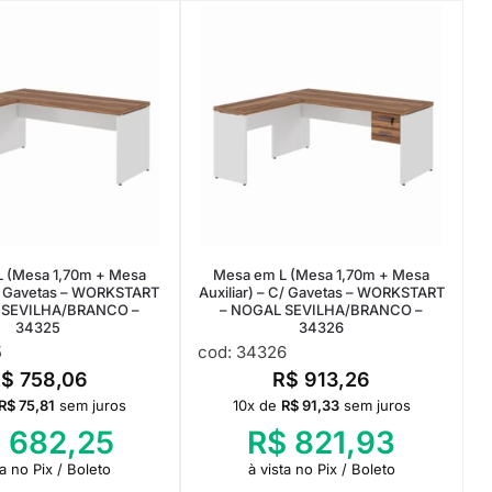
 (Mesa 1,70m + Mesa
Mesa em L (Mesa 1,70m + Mesa
 S/ Gavetas – WORKSTART
Auxiliar) – C/ Gavetas – WORKSTART
 SEVILHA/BRANCO –
– NOGAL SEVILHA/BRANCO –
34325
34326
5
cod: 34326
R$
758,06
R$
913,26
R$
75,81
sem juros
10x de
R$
91,33
sem juros
$
682,25
R$
821,93
ta no Pix / Boleto
à vista no Pix / Boleto