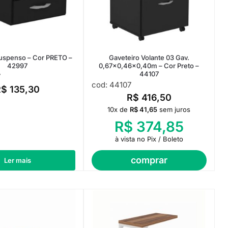
Suspenso – Cor PRETO –
Gaveteiro Volante 03 Gav.
42997
0,67×0,46×0,40m – Cor Preto –
44107
7
cod: 44107
R$
135,30
R$
416,50
10x de
R$
41,65
sem juros
R$
374,85
à vista no Pix / Boleto
comprar
Ler mais