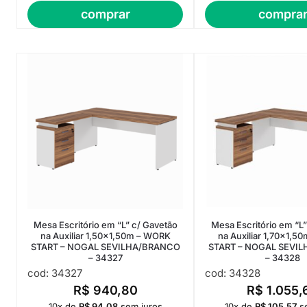
comprar
compra
Mesa Escritório em “L” c/ Gavetão
Mesa Escritório em “L”
na Auxiliar 1,50×1,50m – WORK
na Auxiliar 1,70×1,
START – NOGAL SEVILHA/BRANCO
START – NOGAL SEVI
– 34327
– 34328
cod: 34327
cod: 34328
R$
940,80
R$
1.055,
10x de
R$
94,08
sem juros
10x de
R$
105,57
s