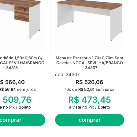
critório 1,50×0,60m C/
Mesa de Escritório 1,70×0,70m Sem
OGAL SEVILHA/BRANCO
Gavetas NOGAL SEVILHA/BRANCO
– 34318
– 34307
cod: 34307
$
566,40
R$
526,06
R$
56,64
sem juros
10x de
R$
52,61
sem juros
$
509,76
R$
473,45
ta no Pix / Boleto
à vista no Pix / Boleto
comprar
comprar