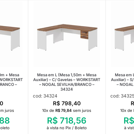
0m + Mesa
Mesa em L (Mesa 1,50m + Mesa
Mesa em L
 – WORKSTART
Auxiliar) – C/ Gavetas – WORKSTART
Auxiliar) –
BRANCO –
– NOGAL SEVILHA/BRANCO –
– NOGAL
34324
cod: 34324
cod: 3432
0
R$
798,40
m juros
10x de
R$
79,84
sem juros
10x de
88
R$
718,56
R
Boleto
à vista no Pix / Boleto
à vis