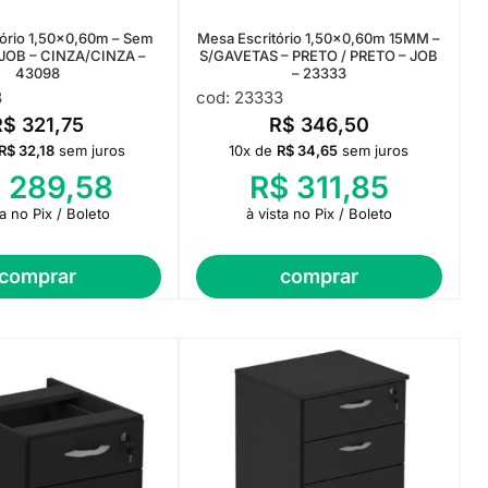
tório 1,50×0,60m – Sem
Mesa Escritório 1,50×0,60m 15MM –
 JOB – CINZA/CINZA –
S/GAVETAS – PRETO / PRETO – JOB
43098
– 23333
8
cod: 23333
R$
321,75
R$
346,50
R$
32,18
sem juros
10x de
R$
34,65
sem juros
$
289,58
R$
311,85
ta no Pix / Boleto
à vista no Pix / Boleto
comprar
comprar