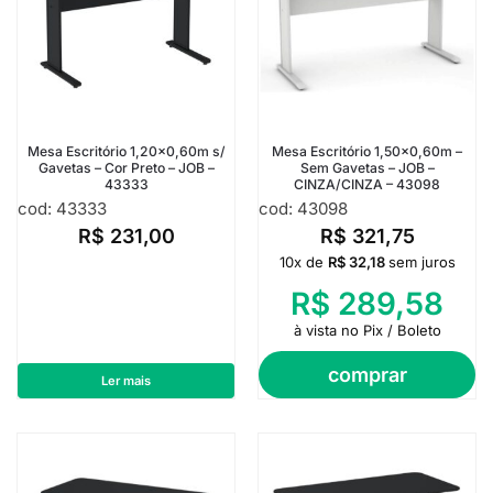
Mesa Escritório 1,20×0,60m s/
Mesa Escritório 1,50×0,60m –
Gavetas – Cor Preto – JOB –
Sem Gavetas – JOB –
43333
CINZA/CINZA – 43098
cod: 43333
cod: 43098
R$
231,00
R$
321,75
10x de
R$
32,18
sem juros
R$
289,58
à vista no Pix / Boleto
comprar
Ler mais