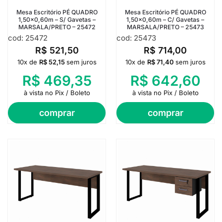
Mesa Escritório PÉ QUADRO
Mesa Escritório PÉ QUADRO
1,50×0,60m – S/ Gavetas –
1,50×0,60m – C/ Gavetas –
MARSALA/PRETO – 25472
MARSALA/PRETO – 25473
cod: 25472
cod: 25473
R$
521,50
R$
714,00
10x de
R$
52,15
sem juros
10x de
R$
71,40
sem juros
R$
469,35
R$
642,60
à vista no Pix / Boleto
à vista no Pix / Boleto
comprar
comprar