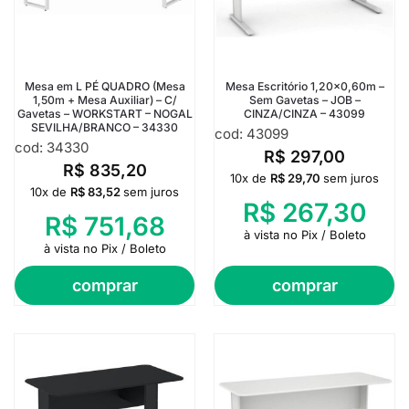
Mesa em L PÉ QUADRO (Mesa
Mesa Escritório 1,20×0,60m –
1,50m + Mesa Auxiliar) – C/
Sem Gavetas – JOB –
Gavetas – WORKSTART – NOGAL
CINZA/CINZA – 43099
SEVILHA/BRANCO – 34330
cod: 43099
cod: 34330
R$
297,00
R$
835,20
10x de
R$
29,70
sem juros
10x de
R$
83,52
sem juros
R$
267,30
R$
751,68
à vista no Pix / Boleto
à vista no Pix / Boleto
comprar
comprar