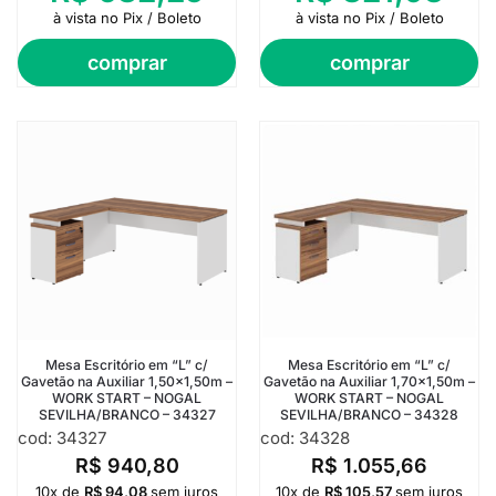
à vista no Pix / Boleto
à vista no Pix / Boleto
comprar
comprar
Mesa Escritório em “L” c/
Mesa Escritório em “L” c/
Gavetão na Auxiliar 1,50×1,50m –
Gavetão na Auxiliar 1,70×1,50m –
WORK START – NOGAL
WORK START – NOGAL
SEVILHA/BRANCO – 34327
SEVILHA/BRANCO – 34328
cod: 34327
cod: 34328
R$
940,80
R$
1.055,66
10x de
R$
94,08
sem juros
10x de
R$
105,57
sem juros