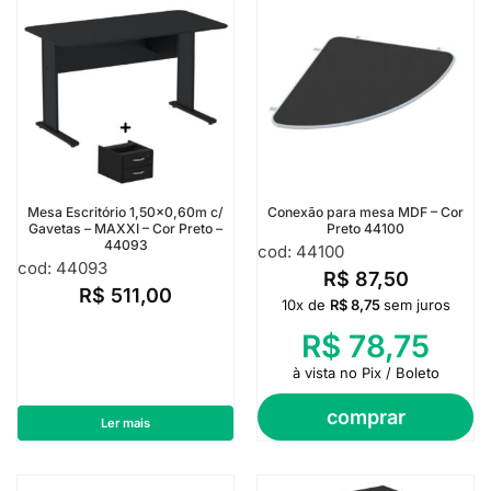
Mesa Escritório 1,50×0,60m c/
Conexão para mesa MDF – Cor
Gavetas – MAXXI – Cor Preto –
Preto 44100
44093
cod: 44100
cod: 44093
R$
87,50
R$
511,00
10x de
R$
8,75
sem juros
R$
78,75
à vista no Pix / Boleto
comprar
Ler mais