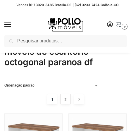
Vendas
(61) 3020-3485 Brasília-DF | (62) 3233-7424 Goiânia-GO
0
Pesquisar
Início
Produtos marcados com a tag “moveis de escritorio octogonal paranoa df”
/
moveis de escritorio
octogonal paranoa df
1
2