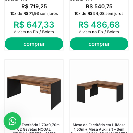
R$
719,25
R$
540,75
10x de
R$
71,93
sem juros
10x de
R$
54,08
sem juros
R$
647,33
R$
486,68
à vista no Pix / Boleto
à vista no Pix / Boleto
comprar
comprar
Mesa de Escritório 1,70×0,70m –
Mesa de Escritório em L (Mesa
02 Gavetas NOGAL
1,50m + Mesa Auxiliar) – Sem