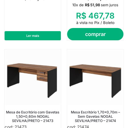
10x de
R$
51,98
sem juros
R$
467,78
à vista no Pix / Boleto
comprar
Ler mais
Mesa de Escritório com Gavetas
Mesa Escritório 1,70×0,70m –
1,50×0,60m NOGAL
Sem Gavetas NOGAL
SEVILHA/PRETO – 21473
SEVILHA/PRETO – 21474
cod: 21473
cod: 21474