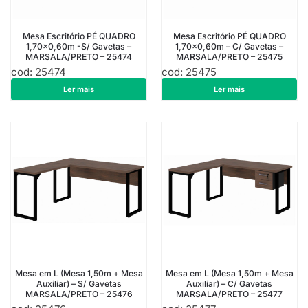
Mesa Escritório PÉ QUADRO
Mesa Escritório PÉ QUADRO
1,70×0,60m -S/ Gavetas –
1,70×0,60m – C/ Gavetas –
MARSALA/PRETO – 25474
MARSALA/PRETO – 25475
cod: 25474
cod: 25475
R$
589,75
R$
782,25
Ler mais
Ler mais
Mesa em L (Mesa 1,50m + Mesa
Mesa em L (Mesa 1,50m + Mesa
Auxiliar) – S/ Gavetas
Auxiliar) – C/ Gavetas
MARSALA/PRETO – 25476
MARSALA/PRETO – 25477