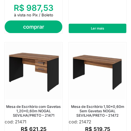
R$
987,53
à vista no Pix / Boleto
comprar
Ler mais
Mesa de Escritório com Gavetas
Mesa de Escritório 1,50×0,60m
1,20×0,60m NOGAL
Sem Gavetas NOGAL
SEVILHA/PRETO – 21471
SEVILHA/PRETO – 21472
cod: 21471
cod: 21472
R$
621,25
R$
519,75