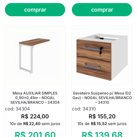
comprar
comprar
Mesa AUXILIAR SIMPLES
Gaveteiro Suspenso p/ Mesa (02
0,90×0,45m – NOGAL
Gav) – NOGAL SEVILHA/BRANCO
SEVILHA/BRANCO – 34304
– 34310
cod: 34304
cod: 34310
R$
224,00
R$
155,20
10x de
R$
22,40
sem juros
10x de
R$
15,52
sem juros
R$
201,60
R$
139,68