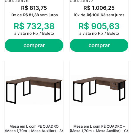
cod: 25476
cod: 25477
R$
813,75
R$
1.006,25
10x de
R$
81,38
sem juros
10x de
R$
100,63
sem juros
R$
732,38
R$
905,63
à vista no Pix / Boleto
à vista no Pix / Boleto
comprar
comprar
Mesa em L com PÉ QUADRO
Mesa em L com PÉ QUADRO –
(Mesa 1,70m + Mesa Auxiliar) – S/
(Mesa 1,70m + Mesa Auxiliar) – C/