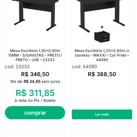
Mesa Escritório 1,50×0,60m
Mesa Escritório 1,20×0,60m c/
15MM – S/GAVETAS – PRETO /
Gavetas – MAXXI – Cor Preto –
PRETO – JOB – 23333
44090
cod: 23333
cod: 44090
R$
346,50
R$
388,50
10x de
R$
34,65
sem juros
R$
311,85
à vista no Pix / Boleto
comprar
Ler mais