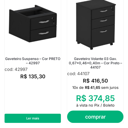
Gaveteiro Suspenso – Cor PRETO
Gaveteiro Volante 03 Gav.
– 42997
0,67×0,46×0,40m – Cor Preto –
44107
cod: 42997
cod: 44107
R$
135,30
R$
416,50
10x de
R$
41,65
sem juros
R$
374,85
à vista no Pix / Boleto
comprar
Ler mais