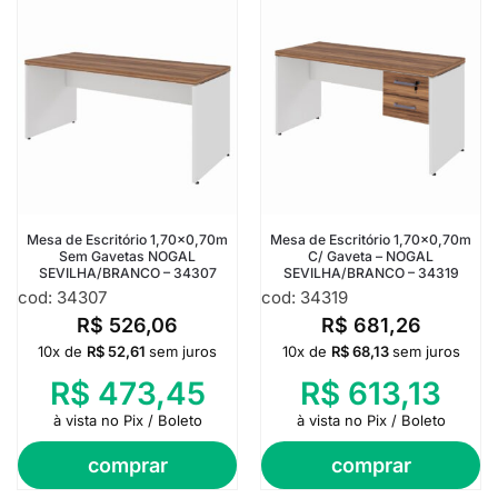
Mesa de Escritório 1,70×0,70m
Mesa de Escritório 1,70×0,70m
Sem Gavetas NOGAL
C/ Gaveta – NOGAL
SEVILHA/BRANCO – 34307
SEVILHA/BRANCO – 34319
cod: 34307
cod: 34319
R$
526,06
R$
681,26
10x de
R$
52,61
sem juros
10x de
R$
68,13
sem juros
R$
473,45
R$
613,13
à vista no Pix / Boleto
à vista no Pix / Boleto
comprar
comprar