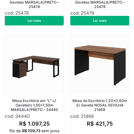
Gavetas MARSALA/PRETO –
Gavetas MARSALA/PRETO –
25478
25479
cod: 25478
cod: 25479
R$
882,00
R$
1.074,50
Ler mais
Ler mais
Mesa Escritório em “L” c/
Mesa de Escritório 1,20×0,60m
Gaveteiro 1,50×1,50m
S/ Gaveta NOGAL SEVILHA
MARSALA/PRETO – 34440
21469
cod: 34440
cod: 21469
R$
1.097,25
R$
421,75
10x de
R$
109,73
sem juros