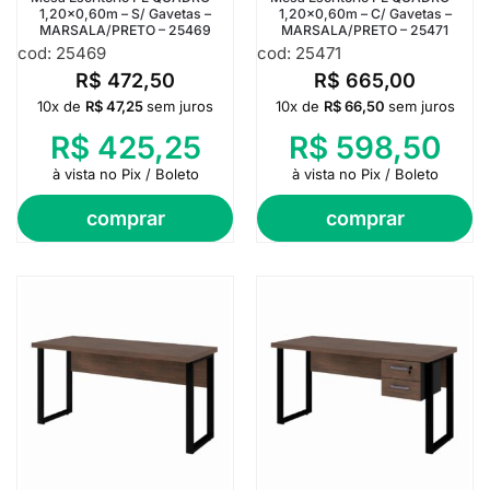
1,20×0,60m – S/ Gavetas –
1,20×0,60m – C/ Gavetas –
MARSALA/PRETO – 25469
MARSALA/PRETO – 25471
cod: 25469
cod: 25471
R$
472,50
R$
665,00
10x de
R$
47,25
sem juros
10x de
R$
66,50
sem juros
R$
425,25
R$
598,50
à vista no Pix / Boleto
à vista no Pix / Boleto
comprar
comprar