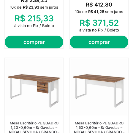
R$
239,25
R$
412,80
10x de
R$
23,93
sem juros
10x de
R$
41,28
sem juros
R$
215,33
R$
371,52
à vista no Pix / Boleto
à vista no Pix / Boleto
comprar
comprar
Mesa Escritório PÉ QUADRO
Mesa Escritório PÉ QUADRO
1,20×0,60m – S/ Gavetas –
1,50×0,60m – S/ Gavetas –
NOGAL SEVILHA / BRANCO –
NOGAL SEVILHA / BRANCO –