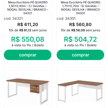
Mesa Escritório PÉ QUADRO
Mesa Escritório PÉ QUADRO
1,50×0,60m – C/ Gavetas –
1,70×0,70m -S/ Gavetas –
NOGAL SEVILHA / BRANCO –
NOGAL SEVILHA / BRANCO
34321
34301
cod: 34321
cod: 34301
R$
611,20
R$
560,80
10x de
R$
61,12
sem juros
10x de
R$
56,08
sem juros
R$
550,08
R$
504,72
à vista no Pix / Boleto
à vista no Pix / Boleto
comprar
comprar