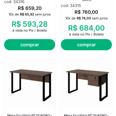
cod: 34316
cod: 34315
R$
659,20
R$
760,00
10x de
R$
65,92
sem juros
10x de
R$
76,00
sem juros
R$
593,28
R$
684,00
à vista no Pix / Boleto
à vista no Pix / Boleto
comprar
comprar
Mesa Escritório PÉ QUADRO –
Mesa Escritório PÉ QUADRO –