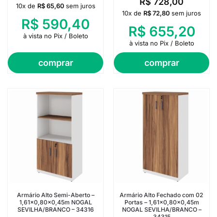
R$
728,00
10x de
R$
65,60
sem juros
10x de
R$
72,80
sem juros
R$
590,40
R$
655,20
à vista no Pix / Boleto
à vista no Pix / Boleto
comprar
comprar
Armário Alto Semi-Aberto –
Armário Alto Fechado com 02
1,61×0,80×0,45m NOGAL
Portas – 1,61×0,80×0,45m
SEVILHA/BRANCO – 34316
NOGAL SEVILHA/BRANCO –
34315