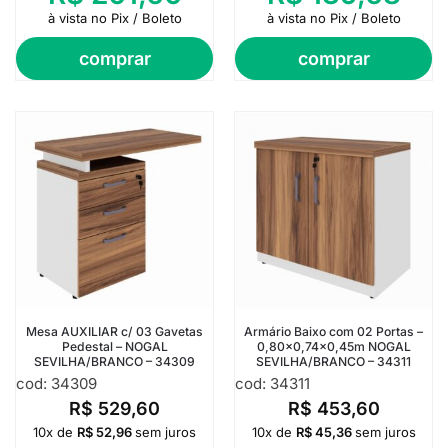
à vista no Pix / Boleto
à vista no Pix / Boleto
comprar
comprar
Mesa AUXILIAR c/ 03 Gavetas
Armário Baixo com 02 Portas –
Pedestal – NOGAL
0,80×0,74×0,45m NOGAL
SEVILHA/BRANCO – 34309
SEVILHA/BRANCO – 34311
cod: 34309
cod: 34311
R$
529,60
R$
453,60
10x de
R$
52,96
sem juros
10x de
R$
45,36
sem juros