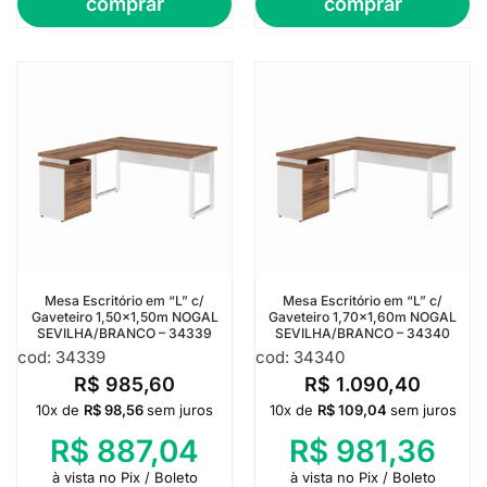
comprar
comprar
Mesa Escritório em “L” c/
Mesa Escritório em “L” c/
Gaveteiro 1,50×1,50m NOGAL
Gaveteiro 1,70×1,60m NOGAL
SEVILHA/BRANCO – 34339
SEVILHA/BRANCO – 34340
cod: 34339
cod: 34340
R$
985,60
R$
1.090,40
10x de
R$
98,56
sem juros
10x de
R$
109,04
sem juros
R$
887,04
R$
981,36
à vista no Pix / Boleto
à vista no Pix / Boleto