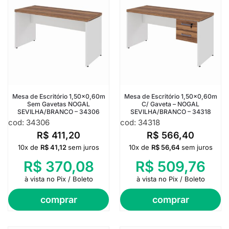
Mesa de Escritório 1,50×0,60m
Mesa de Escritório 1,50×0,60m
Sem Gavetas NOGAL
C/ Gaveta – NOGAL
SEVILHA/BRANCO – 34306
SEVILHA/BRANCO – 34318
cod: 34306
cod: 34318
R$
411,20
R$
566,40
10x de
R$
41,12
sem juros
10x de
R$
56,64
sem juros
R$
370,08
R$
509,76
à vista no Pix / Boleto
à vista no Pix / Boleto
comprar
comprar