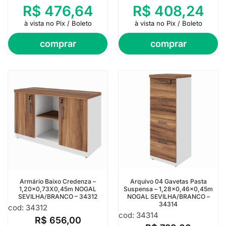
R$
476,64
R$
408,24
à vista no Pix / Boleto
à vista no Pix / Boleto
comprar
comprar
Armário Baixo Credenza –
Arquivo 04 Gavetas Pasta
1,20×0,73X0,45m NOGAL
Suspensa – 1,28×0,46×0,45m
SEVILHA/BRANCO – 34312
NOGAL SEVILHA/BRANCO –
34314
cod: 34312
cod: 34314
R$
656,00