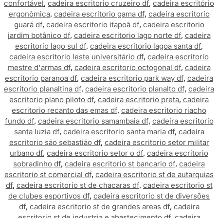
confortável
,
cadeira escritorio cruzeiro df
,
cadeira escritório
ergonômica
,
cadeira escritorio gama df
,
cadeira escritorio
guará df
,
cadeira escritorio itapoã df
,
cadeira escritorio
jardim botânico df
,
cadeira escritorio lago norte df
,
cadeira
escritorio lago sul df
,
cadeira escritorio lagoa santa df
,
cadeira escritorio leste universitário df
,
cadeira escritorio
mestre d'armas df
,
cadeira escritorio octogonal df
,
cadeira
escritorio paranoa df
,
cadeira escritorio park way df
,
cadeira
escritorio planaltina df
,
cadeira escritorio planalto df
,
cadeira
escritorio plano piloto df
,
cadeira escritorio preta
,
cadeira
escritorio recanto das emas df
,
cadeira escritorio riacho
fundo df
,
cadeira escritorio samambaia df
,
cadeira escritorio
santa luzia df
,
cadeira escritorio santa maria df
,
cadeira
escritorio são sebastião df
,
cadeira escritorio setor militar
urbano df
,
cadeira escritorio setor o df
,
cadeira escritorio
sobradinho df
,
cadeira escritorio st bancario df
,
cadeira
escritorio st comercial df
,
cadeira escritorio st de autarquias
df
,
cadeira escritorio st de chacaras df
,
cadeira escritorio st
de clubes esportivos df
,
cadeira escritorio st de diversões
df
,
cadeira escritorio st de grandes areas df
,
cadeira
escritorio st de industria e abastecimento df
,
cadeira