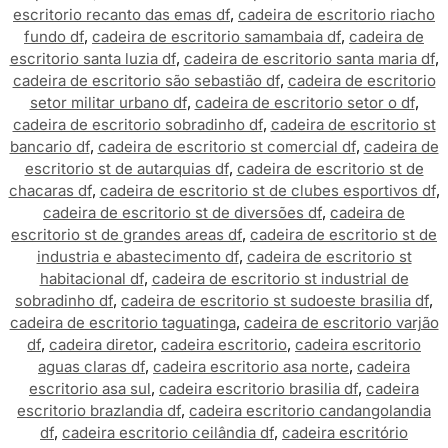
escritorio recanto das emas df
,
cadeira de escritorio riacho
fundo df
,
cadeira de escritorio samambaia df
,
cadeira de
escritorio santa luzia df
,
cadeira de escritorio santa maria df
,
cadeira de escritorio são sebastião df
,
cadeira de escritorio
setor militar urbano df
,
cadeira de escritorio setor o df
,
cadeira de escritorio sobradinho df
,
cadeira de escritorio st
bancario df
,
cadeira de escritorio st comercial df
,
cadeira de
escritorio st de autarquias df
,
cadeira de escritorio st de
chacaras df
,
cadeira de escritorio st de clubes esportivos df
,
cadeira de escritorio st de diversões df
,
cadeira de
escritorio st de grandes areas df
,
cadeira de escritorio st de
industria e abastecimento df
,
cadeira de escritorio st
habitacional df
,
cadeira de escritorio st industrial de
sobradinho df
,
cadeira de escritorio st sudoeste brasilia df
,
cadeira de escritorio taguatinga
,
cadeira de escritorio varjão
df
,
cadeira diretor
,
cadeira escritorio
,
cadeira escritorio
aguas claras df
,
cadeira escritorio asa norte
,
cadeira
escritorio asa sul
,
cadeira escritorio brasilia df
,
cadeira
escritorio brazlandia df
,
cadeira escritorio candangolandia
df
,
cadeira escritorio ceilândia df
,
cadeira escritório