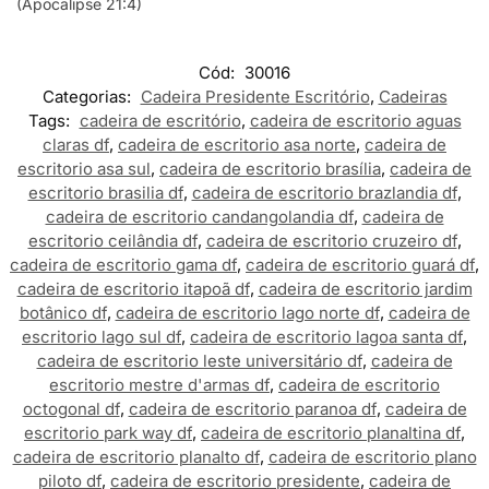
(Apocalipse 21:4)
Cód:
30016
Categorias:
Cadeira Presidente Escritório
,
Cadeiras
Tags:
cadeira de escritório
,
cadeira de escritorio aguas
claras df
,
cadeira de escritorio asa norte
,
cadeira de
escritorio asa sul
,
cadeira de escritorio brasília
,
cadeira de
escritorio brasilia df
,
cadeira de escritorio brazlandia df
,
cadeira de escritorio candangolandia df
,
cadeira de
escritorio ceilândia df
,
cadeira de escritorio cruzeiro df
,
cadeira de escritorio gama df
,
cadeira de escritorio guará df
,
cadeira de escritorio itapoã df
,
cadeira de escritorio jardim
botânico df
,
cadeira de escritorio lago norte df
,
cadeira de
escritorio lago sul df
,
cadeira de escritorio lagoa santa df
,
cadeira de escritorio leste universitário df
,
cadeira de
escritorio mestre d'armas df
,
cadeira de escritorio
octogonal df
,
cadeira de escritorio paranoa df
,
cadeira de
escritorio park way df
,
cadeira de escritorio planaltina df
,
cadeira de escritorio planalto df
,
cadeira de escritorio plano
piloto df
,
cadeira de escritorio presidente
,
cadeira de