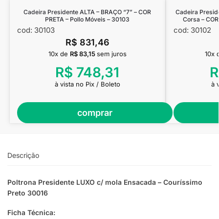
Cadeira Presidente ALTA – BRAÇO “7” – COR
Cadeira Presi
PRETA – Pollo Móveis – 30103
Corsa – COR
cod: 30103
cod: 30102
R$
831,46
10x de
R$
83,15
sem juros
10x
R$
748,31
R
à vista no Pix / Boleto
à 
comprar
Descrição
Poltrona Presidente LUXO c/ mola Ensacada – Couríssimo
Preto 30016
Ficha Técnica: