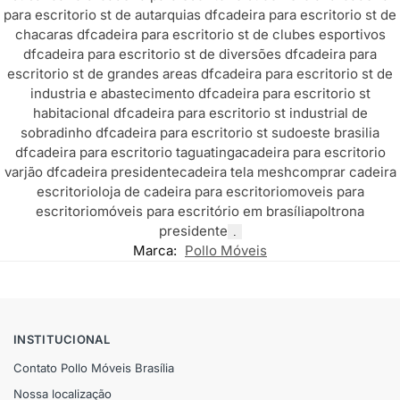
para escritorio st de autarquias df
cadeira para escritorio st de
chacaras df
cadeira para escritorio st de clubes esportivos
df
cadeira para escritorio st de diversões df
cadeira para
escritorio st de grandes areas df
cadeira para escritorio st de
industria e abastecimento df
cadeira para escritorio st
habitacional df
cadeira para escritorio st industrial de
sobradinho df
cadeira para escritorio st sudoeste brasilia
df
cadeira para escritorio taguatinga
cadeira para escritorio
varjão df
cadeira presidente
cadeira tela mesh
comprar cadeira
escritorio
loja de cadeira para escritorio
moveis para
escritorio
móveis para escritório em brasília
poltrona
presidente
.
Marca:
Pollo Móveis
INSTITUCIONAL
Contato Pollo Móveis Brasília
Nossa localização