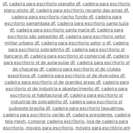
df
,
cadeira para escritorio planalto df
,
cadeira para escritorio
plano piloto df
,
cadeira para escritorio recanto das emas df
,
cadeira para escritorio riacho fundo df
,
cadeira para
escritorio samambaia df
,
cadeira para escritorio santa luzia
df
,
cadeira para escritorio santa maria df
,
cadeira para
escritorio são sebastião df
,
cadeira para escritorio setor
militar urbano df
,
cadeira para escritorio setor o df
,
cadeira
para escritorio sobradinho df
,
cadeira para escritorio st
bancario df
,
cadeira para escritorio st comercial df
,
cadeira
para escritorio st de autarquias df
,
cadeira para escritorio st
de chacaras df
,
cadeira para escritorio st de clubes
esportivos df
,
cadeira para escritorio st de diversões df
,
cadeira para escritorio st de grandes areas df
,
cadeira para
escritorio st de industria e abastecimento df
,
cadeira para
escritorio st habitacional df
,
cadeira para escritorio st
industrial de sobradinho df
,
cadeira para escritorio st
sudoeste brasilia df
,
cadeira para escritorio taguatinga
,
cadeira para escritorio varjão df
,
cadeira presidente
,
cadeira
tela mesh
,
comprar cadeira escritorio
,
loja de cadeira para
escritorio
,
moveis para escritorio
,
móveis para escritório em