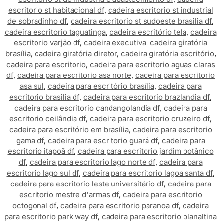
escritorio st habitacional df
,
cadeira escritorio st industrial
de sobradinho df
,
cadeira escritorio st sudoeste brasilia df
,
cadeira escritorio taguatinga
,
cadeira escritório tela
,
cadeira
escritorio varjão df
,
cadeira executiva
,
cadeira giratória
brasília
,
cadeira giratória diretor
,
cadeira giratória escritório
,
cadeira para escritorio
,
cadeira para escritorio aguas claras
df
,
cadeira para escritorio asa norte
,
cadeira para escritorio
asa sul
,
cadeira para escritório brasília
,
cadeira para
escritorio brasilia df
,
cadeira para escritorio brazlandia df
,
cadeira para escritorio candangolandia df
,
cadeira para
escritorio ceilândia df
,
cadeira para escritorio cruzeiro df
,
cadeira para escritório em brasília
,
cadeira para escritorio
gama df
,
cadeira para escritorio guará df
,
cadeira para
escritorio itapoã df
,
cadeira para escritorio jardim botânico
df
,
cadeira para escritorio lago norte df
,
cadeira para
escritorio lago sul df
,
cadeira para escritorio lagoa santa df
,
cadeira para escritorio leste universitário df
,
cadeira para
escritorio mestre d'armas df
,
cadeira para escritorio
octogonal df
,
cadeira para escritorio paranoa df
,
cadeira
para escritorio park way df
,
cadeira para escritorio planaltina