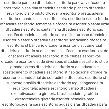
escritorio paranoa df
cadeira escritorio park way df
cadeira
escritorio planaltina df
cadeira escritorio planalto df
cadeira
escritorio plano piloto df
cadeira escritorio preta
cadeira
escritorio recanto das emas df
cadeira escritorio riacho fundo
df
cadeira escritorio samambaia df
cadeira escritorio santa luzia
df
cadeira escritorio santa maria df
cadeira escritorio são
sebastião df
cadeira escritorio setor militar urbano df
cadeira
escritorio setor o df
cadeira escritorio sobradinho df
cadeira
escritorio st bancario df
cadeira escritorio st comercial
df
cadeira escritorio st de autarquias df
cadeira escritorio st de
chacaras df
cadeira escritorio st de clubes esportivos
df
cadeira escritorio st de diversões df
cadeira escritorio st de
grandes areas df
cadeira escritorio st de industria e
abastecimento df
cadeira escritorio st habitacional df
cadeira
escritorio st industrial de sobradinho df
cadeira escritorio st
sudoeste brasilia df
cadeira escritorio taguatinga
cadeira
escritório tela
cadeira escritorio varjão df
cadeira
executiva
cadeira giratória brasília
cadeira giratória
diretor
cadeira giratória escritório
cadeira para
escritorio
cadeira para escritorio aguas claras df
cadeira para