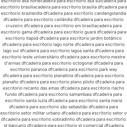
escritorio asa norte
cadeira para escritorio asa sul
cadeira para
escritório brasília
cadeira para escritorio brasilia df
cadeira para
escritorio brazlandia df
cadeira para escritorio candangolandia
df
cadeira para escritorio ceilândia df
cadeira para escritorio
cruzeiro df
cadeira para escritório em brasília
cadeira para
escritorio gama df
cadeira para escritorio guará df
cadeira para
escritorio itapoã df
cadeira para escritorio jardim botânico
df
cadeira para escritorio lago norte df
cadeira para escritorio
lago sul df
cadeira para escritorio lagoa santa df
cadeira para
escritorio leste universitário df
cadeira para escritorio mestre
d'armas df
cadeira para escritorio octogonal df
cadeira para
escritorio paranoa df
cadeira para escritorio park way
df
cadeira para escritorio planaltina df
cadeira para escritorio
planalto df
cadeira para escritorio plano piloto df
cadeira para
escritorio recanto das emas df
cadeira para escritorio riacho
fundo df
cadeira para escritorio samambaia df
cadeira para
escritorio santa luzia df
cadeira para escritorio santa maria
df
cadeira para escritorio são sebastião df
cadeira para
escritorio setor militar urbano df
cadeira para escritorio setor o
df
cadeira para escritorio sobradinho df
cadeira para escritorio
st bancario df
cadeira para escritorio st comercial df
cadeira