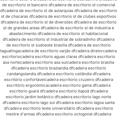
de escritorio st bancario df
cadeira de escritorio st comercial
df
cadeira de escritorio st de autarquias df
cadeira de escritorio
st de chacaras df
cadeira de escritorio st de clubes esportivos
df
cadeira de escritorio st de diversões df
cadeira de escritorio
st de grandes areas df
cadeira de escritorio st de industria e
abastecimento df
cadeira de escritorio st habitacional
df
cadeira de escritorio st industrial de sobradinho df
cadeira
de escritorio st sudoeste brasilia df
cadeira de escritorio
taguatinga
cadeira de escritorio varjão df
cadeira diretor
cadeira
escritorio
cadeira escritorio aguas claras df
cadeira escritorio
asa norte
cadeira escritorio asa sul
cadeira escritorio brasilia
df
cadeira escritorio brazlandia df
cadeira escritorio
candangolandia df
cadeira escritorio ceilândia df
cadeira
escritório confortável
cadeira escritorio cruzeiro df
cadeira
escritório ergonômica
cadeira escritorio gama df
cadeira
escritorio guará df
cadeira escritorio itapoã df
cadeira
escritorio jardim botânico df
cadeira escritorio lago norte
df
cadeira escritorio lago sul df
cadeira escritorio lagoa santa
df
cadeira escritorio leste universitário df
cadeira escritorio
mestre d'armas df
cadeira escritorio octogonal df
cadeira