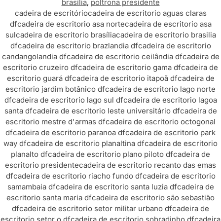
brasília
,
poltrona presidente
cadeira de escritório
cadeira de escritorio aguas claras
df
cadeira de escritorio asa norte
cadeira de escritorio asa
sul
cadeira de escritorio brasília
cadeira de escritorio brasilia
df
cadeira de escritorio brazlandia df
cadeira de escritorio
candangolandia df
cadeira de escritorio ceilândia df
cadeira de
escritorio cruzeiro df
cadeira de escritorio gama df
cadeira de
escritorio guará df
cadeira de escritorio itapoã df
cadeira de
escritorio jardim botânico df
cadeira de escritorio lago norte
df
cadeira de escritorio lago sul df
cadeira de escritorio lagoa
santa df
cadeira de escritorio leste universitário df
cadeira de
escritorio mestre d'armas df
cadeira de escritorio octogonal
df
cadeira de escritorio paranoa df
cadeira de escritorio park
way df
cadeira de escritorio planaltina df
cadeira de escritorio
planalto df
cadeira de escritorio plano piloto df
cadeira de
escritorio presidente
cadeira de escritorio recanto das emas
df
cadeira de escritorio riacho fundo df
cadeira de escritorio
samambaia df
cadeira de escritorio santa luzia df
cadeira de
escritorio santa maria df
cadeira de escritorio são sebastião
df
cadeira de escritorio setor militar urbano df
cadeira de
escritorio setor o df
cadeira de escritorio sobradinho df
cadeira