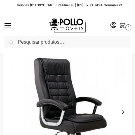
Vendas
(61) 3020-3485 Brasília-DF | (62) 3233-7424 Goiânia-GO
0
Pesquisar
Início
Cadeira Escritório
Cadeira Presidente Escritório
Poltrona Presidente LUXO c/ mola Ensacada – Couríssimo Preto 30016
/
/
/