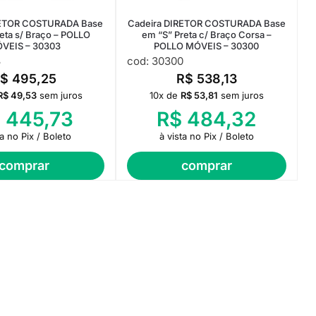
RETOR COSTURADA Base
Cadeira DIRETOR COSTURADA Base
eta s/ Braço – POLLO
em “S” Preta c/ Braço Corsa –
VEIS – 30303
POLLO MÓVEIS – 30300
3
cod: 30300
R$
495,25
R$
538,13
R$
49,53
sem juros
10x de
R$
53,81
sem juros
$
445,73
R$
484,32
ta no Pix / Boleto
à vista no Pix / Boleto
comprar
comprar