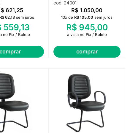
2
cod: 24001
R$
621,25
R$
1.050,00
R$
62,13
sem juros
10x de
R$
105,00
sem juros
$
559,13
R$
945,00
ta no Pix / Boleto
à vista no Pix / Boleto
comprar
comprar