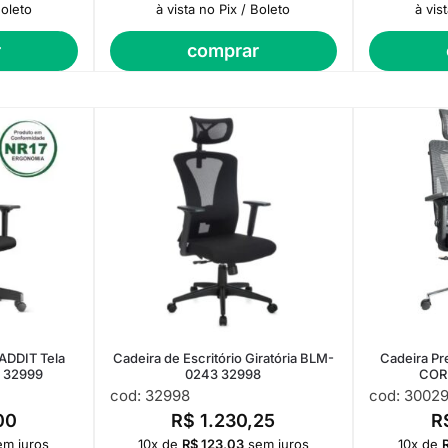
Boleto
à vista no Pix / Boleto
à vis
r
comprar
ADDIT Tela
Cadeira de Escritório Giratória BLM-
Cadeira Pr
a 32999
0243 32998
COR
cod: 32998
cod: 3002
00
R$
1.230,25
R
em juros
10x de
R$
123,03
sem juros
10x de