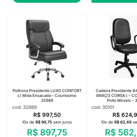
Poltrona Presidente LUXO CONFORT
Cadeira Presidente BA
c/ Mola Ensacada – Couríssimo
BRAÇO CORSA ) – CO
32989
Pollo Móveis – 
cod: 32989
cod: 30101
R$
997,50
R$
624,9
10x de
R$
99,75
sem juros
10x de
R$
62,49
se
R$
897,75
R$
562,