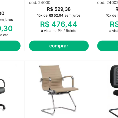
cod: 24000
cod: 2400
R$
529,38
00
10x de
R$
52,94
sem juros
10x de
em juros
R$
476,44
R
,30
à vista no Pix / Boleto
à vis
Boleto
r
comprar