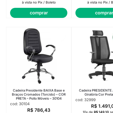
à vista no Pix / Boleto
à vista no Pix / 
comprar
compra
Cadeira Presidente BAIXA Base e
Cadeira PRESIDENTE 
Braços Cromados (Torcido) – COR
Giratória Cor Pret
PRETA – Pollo Móveis – 30104
cod: 32999
cod: 30104
R$
1.491,
R$
786,43
10x de
R$
149,10
s