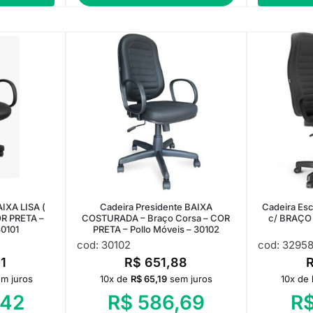
IXA LISA (
Cadeira Presidente BAIXA
Cadeira Esc
R PRETA –
COSTURADA – Braço Corsa – COR
c/ BRAÇO
30101
PRETA – Pollo Móveis – 30102
cod: 30102
cod: 3295
1
R$
651,88
m juros
10x de
R$
65,19
sem juros
10x de
42
R$
586,69
R