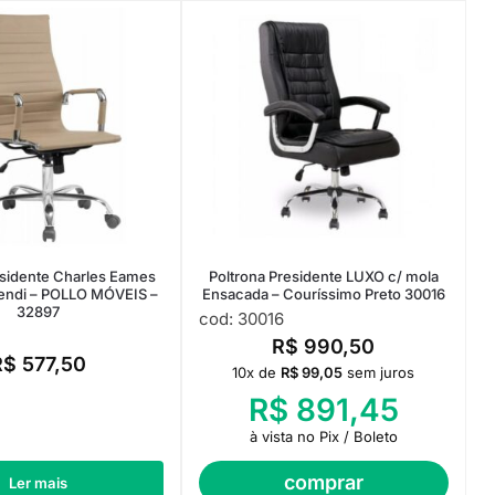
esidente Charles Eames
Poltrona Presidente LUXO c/ mola
Fendi – POLLO MÓVEIS –
Ensacada – Couríssimo Preto 30016
32897
cod: 30016
R$
990,50
R$
577,50
10x de
R$
99,05
sem juros
R$
891,45
à vista no Pix / Boleto
comprar
Ler mais