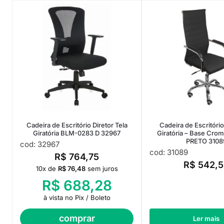
Cadeira de Escritório Diretor Tela
Cadeira de Escritóri
Giratória BLM-0283 D 32967
Giratória – Base Cro
PRETO 3108
cod: 32967
cod: 31089
R$
764,75
R$
542,5
10x de
R$
76,48
sem juros
R$
688,28
à vista no Pix / Boleto
comprar
Ler mais