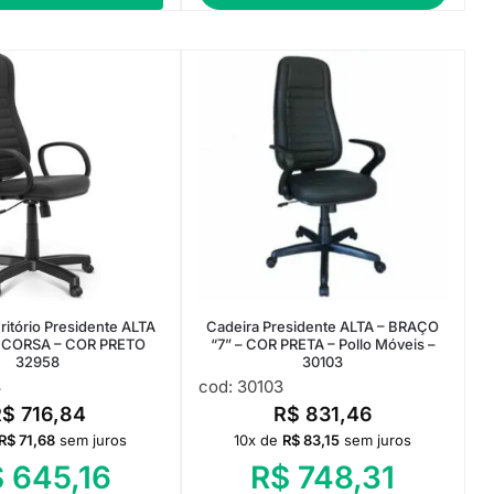
ritório Presidente ALTA
Cadeira Presidente ALTA – BRAÇO
 CORSA – COR PRETO
“7” – COR PRETA – Pollo Móveis –
32958
30103
8
cod: 30103
R$
716,84
R$
831,46
R$
71,68
sem juros
10x de
R$
83,15
sem juros
$
645,16
R$
748,31