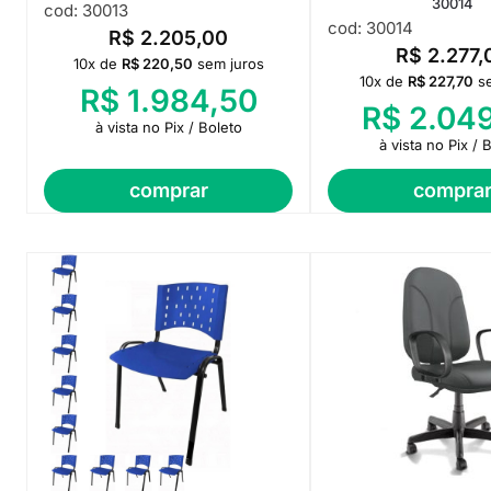
30014
cod: 30013
cod: 30014
R$
2.205,00
R$
2.277,
10x de
R$
220,50
sem juros
10x de
R$
227,70
s
R$
1.984,50
R$
2.049
à vista no Pix / Boleto
à vista no Pix / 
comprar
compra