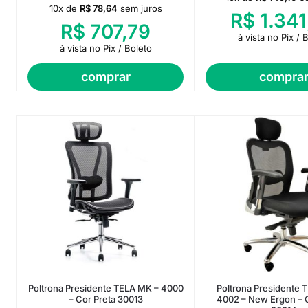
10x de
R$
78,64
sem juros
R$
1.341
R$
707,79
à vista no Pix / 
à vista no Pix / Boleto
comprar
compra
Poltrona Presidente TELA MK – 4000
Poltrona Presidente 
– Cor Preta 30013
4002 – New Ergon – C