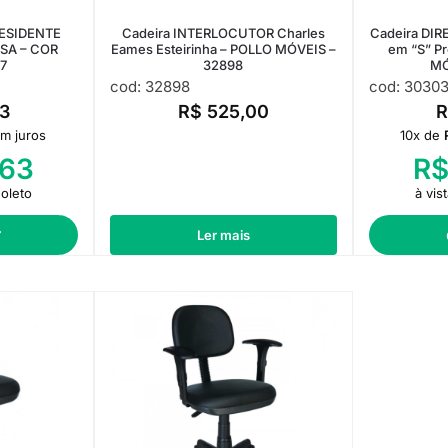
PRESIDENTE
Cadeira INTERLOCUTOR Charles
Cadeira DI
SA – COR
Eames Esteirinha – POLLO MÓVEIS –
em “S” Pr
7
32898
MÓ
cod: 32898
cod: 3030
3
R$
525,00
m juros
10x de
63
R
Boleto
à vis
r
Ler mais