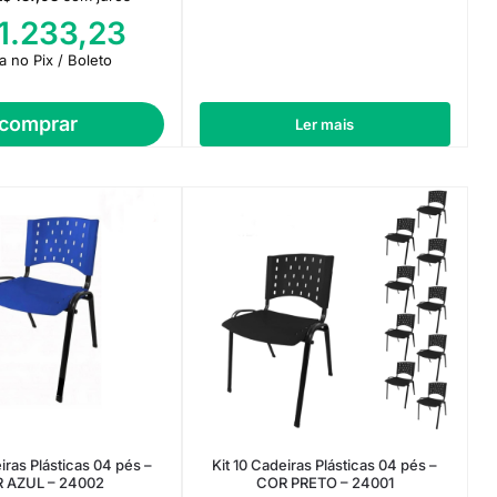
1.233,23
ta no Pix / Boleto
comprar
Ler mais
iras Plásticas 04 pés –
Kit 10 Cadeiras Plásticas 04 pés –
 AZUL – 24002
COR PRETO – 24001