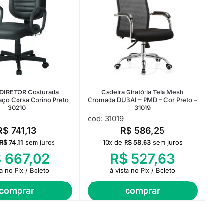
 DIRETOR Costurada
Cadeira Giratória Tela Mesh
raço Corsa Corino Preto
Cromada DUBAI – PMD – Cor Preto –
30210
31019
cod: 31019
R$
741,13
R$
586,25
R$
74,11
sem juros
10x de
R$
58,63
sem juros
$
667,02
R$
527,63
ta no Pix / Boleto
à vista no Pix / Boleto
comprar
comprar