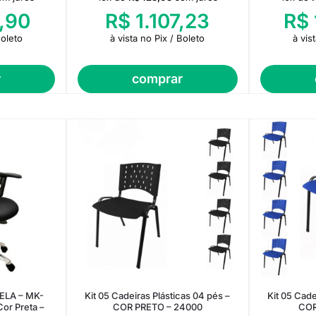
,90
R$
1.107,23
R$
Boleto
à vista no Pix / Boleto
à vis
r
comprar
TELA – MK-
Kit 05 Cadeiras Plásticas 04 pés –
Kit 05 Cade
or Preta –
COR PRETO – 24000
COR