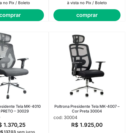
ta no Pix / Boleto
à vista no Pix / Boleto
comprar
comprar
esidente Tela MK-4010
Poltrona Presidente Tela MK-4007 –
 PRETO – 30029
Cor Preta 30004
9
cod: 30004
$
1.370,25
R$
1.925,00
R$
137,03
sem juros