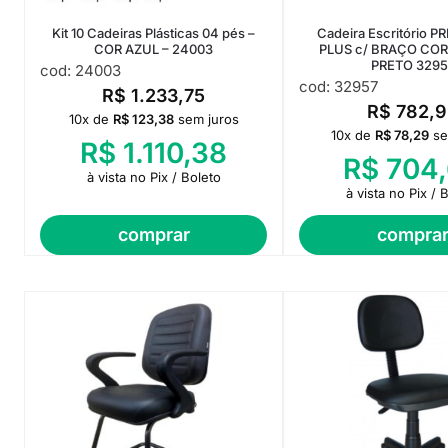
Kit 10 Cadeiras Plásticas 04 pés –
Cadeira Escritório 
COR AZUL – 24003
PLUS c/ BRAÇO COR
PRETO 3295
cod: 24003
cod: 32957
R$
1.233,75
R$
782,9
10x de
R$
123,38
sem juros
10x de
R$
78,29
se
R$
1.110,38
R$
704,
à vista no Pix / Boleto
à vista no Pix / 
comprar
compra