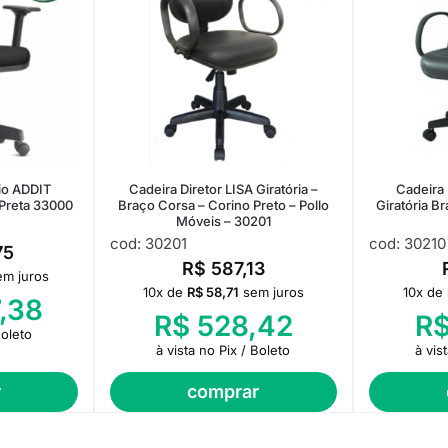
io ADDIT
Cadeira Diretor LISA Giratória –
Cadeira
Preta 33000
Braço Corsa – Corino Preto – Pollo
Giratória B
Móveis – 30201
cod: 30201
cod: 30210
75
R$
587,13
em juros
10x de
R$
58,71
sem juros
10x de
,38
R$
528,42
R
Boleto
à vista no Pix / Boleto
à vis
r
comprar