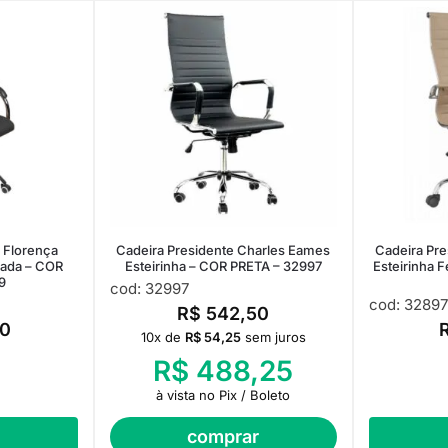
o Florença
Cadeira Presidente Charles Eames
Cadeira Pr
mada – COR
Esteirinha – COR PRETA – 32997
Esteirinha 
9
cod: 32997
cod: 32897
R$
542,50
0
10x de
R$
54,25
sem juros
R$
488,25
à vista no Pix / Boleto
comprar