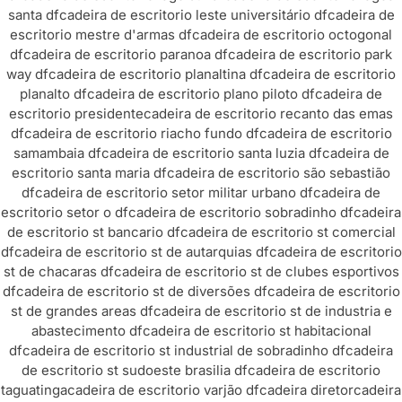
santa df
cadeira de escritorio leste universitário df
cadeira de
escritorio mestre d'armas df
cadeira de escritorio octogonal
df
cadeira de escritorio paranoa df
cadeira de escritorio park
way df
cadeira de escritorio planaltina df
cadeira de escritorio
planalto df
cadeira de escritorio plano piloto df
cadeira de
escritorio presidente
cadeira de escritorio recanto das emas
df
cadeira de escritorio riacho fundo df
cadeira de escritorio
samambaia df
cadeira de escritorio santa luzia df
cadeira de
escritorio santa maria df
cadeira de escritorio são sebastião
df
cadeira de escritorio setor militar urbano df
cadeira de
escritorio setor o df
cadeira de escritorio sobradinho df
cadeira
de escritorio st bancario df
cadeira de escritorio st comercial
df
cadeira de escritorio st de autarquias df
cadeira de escritorio
st de chacaras df
cadeira de escritorio st de clubes esportivos
df
cadeira de escritorio st de diversões df
cadeira de escritorio
st de grandes areas df
cadeira de escritorio st de industria e
abastecimento df
cadeira de escritorio st habitacional
df
cadeira de escritorio st industrial de sobradinho df
cadeira
de escritorio st sudoeste brasilia df
cadeira de escritorio
taguatinga
cadeira de escritorio varjão df
cadeira diretor
cadeira