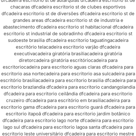
df
cadeira escritorio st de autarquias df
cadeira escritorio st de
chacaras df
cadeira escritorio st de clubes esportivos
df
cadeira escritorio st de diversões df
cadeira escritorio st de
grandes areas df
cadeira escritorio st de industria e
abastecimento df
cadeira escritorio st habitacional df
cadeira
escritorio st industrial de sobradinho df
cadeira escritorio st
sudoeste brasilia df
cadeira escritorio taguatinga
cadeira
escritório tela
cadeira escritorio varjão df
cadeira
executiva
cadeira giratória brasília
cadeira giratória
diretor
cadeira giratória escritório
cadeira para
escritorio
cadeira para escritorio aguas claras df
cadeira para
escritorio asa norte
cadeira para escritorio asa sul
cadeira para
escritório brasília
cadeira para escritorio brasilia df
cadeira para
escritorio brazlandia df
cadeira para escritorio candangolandia
df
cadeira para escritorio ceilândia df
cadeira para escritorio
cruzeiro df
cadeira para escritório em brasília
cadeira para
escritorio gama df
cadeira para escritorio guará df
cadeira para
escritorio itapoã df
cadeira para escritorio jardim botânico
df
cadeira para escritorio lago norte df
cadeira para escritorio
lago sul df
cadeira para escritorio lagoa santa df
cadeira para
escritorio leste universitário df
cadeira para escritorio mestre