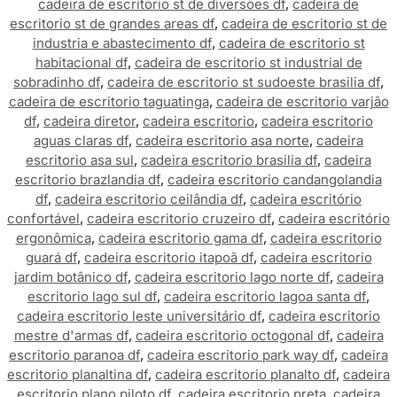
cadeira de escritorio st de diversões df
,
cadeira de
escritorio st de grandes areas df
,
cadeira de escritorio st de
industria e abastecimento df
,
cadeira de escritorio st
habitacional df
,
cadeira de escritorio st industrial de
sobradinho df
,
cadeira de escritorio st sudoeste brasilia df
,
cadeira de escritorio taguatinga
,
cadeira de escritorio varjão
df
,
cadeira diretor
,
cadeira escritorio
,
cadeira escritorio
aguas claras df
,
cadeira escritorio asa norte
,
cadeira
escritorio asa sul
,
cadeira escritorio brasilia df
,
cadeira
escritorio brazlandia df
,
cadeira escritorio candangolandia
df
,
cadeira escritorio ceilândia df
,
cadeira escritório
confortável
,
cadeira escritorio cruzeiro df
,
cadeira escritório
ergonômica
,
cadeira escritorio gama df
,
cadeira escritorio
guará df
,
cadeira escritorio itapoã df
,
cadeira escritorio
jardim botânico df
,
cadeira escritorio lago norte df
,
cadeira
escritorio lago sul df
,
cadeira escritorio lagoa santa df
,
cadeira escritorio leste universitário df
,
cadeira escritorio
mestre d'armas df
,
cadeira escritorio octogonal df
,
cadeira
escritorio paranoa df
,
cadeira escritorio park way df
,
cadeira
escritorio planaltina df
,
cadeira escritorio planalto df
,
cadeira
escritorio plano piloto df
,
cadeira escritorio preta
,
cadeira