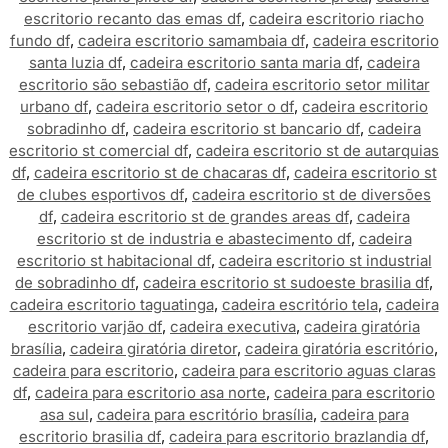
escritorio recanto das emas df
,
cadeira escritorio riacho
fundo df
,
cadeira escritorio samambaia df
,
cadeira escritorio
santa luzia df
,
cadeira escritorio santa maria df
,
cadeira
escritorio são sebastião df
,
cadeira escritorio setor militar
urbano df
,
cadeira escritorio setor o df
,
cadeira escritorio
sobradinho df
,
cadeira escritorio st bancario df
,
cadeira
escritorio st comercial df
,
cadeira escritorio st de autarquias
df
,
cadeira escritorio st de chacaras df
,
cadeira escritorio st
de clubes esportivos df
,
cadeira escritorio st de diversões
df
,
cadeira escritorio st de grandes areas df
,
cadeira
escritorio st de industria e abastecimento df
,
cadeira
escritorio st habitacional df
,
cadeira escritorio st industrial
de sobradinho df
,
cadeira escritorio st sudoeste brasilia df
,
cadeira escritorio taguatinga
,
cadeira escritório tela
,
cadeira
escritorio varjão df
,
cadeira executiva
,
cadeira giratória
brasília
,
cadeira giratória diretor
,
cadeira giratória escritório
,
cadeira para escritorio
,
cadeira para escritorio aguas claras
df
,
cadeira para escritorio asa norte
,
cadeira para escritorio
asa sul
,
cadeira para escritório brasília
,
cadeira para
escritorio brasilia df
,
cadeira para escritorio brazlandia df
,