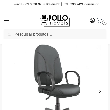
Vendas
(61) 3020-3485 Brasília-DF | (62) 3233-7424 Goiânia-GO
0
Pesquisar
Início
Cadeira Escritório
Cadeira Presidente Escritório
Cadeira Escritório PRESIDENTE PLUS c/ BRAÇO CORSA – COR PRETO 32957
/
/
/