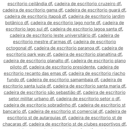
escritorio ceilândia df
,
cadeira de escritorio cruzeiro df
,
cadeira de escritorio gama df
,
cadeira de escritorio guará df
,
cadeira de escritorio itapoã df
,
cadeira de escritorio jardim
botânico df
,
cadeira de escritorio lago norte df
,
cadeira de
escritorio lago sul df
,
cadeira de escritorio lagoa santa df
,
cadeira de escritorio leste universitário df
,
cadeira de
escritorio mestre d'armas df
,
cadeira de escritorio
octogonal df
,
cadeira de escritorio paranoa df
,
cadeira de
escritorio park way df
,
cadeira de escritorio planaltina df
,
cadeira de escritorio planalto df
,
cadeira de escritorio plano
piloto df
,
cadeira de escritorio presidente
,
cadeira de
escritorio recanto das emas df
,
cadeira de escritorio riacho
fundo df
,
cadeira de escritorio samambaia df
,
cadeira de
escritorio santa luzia df
,
cadeira de escritorio santa maria df
,
cadeira de escritorio são sebastião df
,
cadeira de escritorio
setor militar urbano df
,
cadeira de escritorio setor o df
,
cadeira de escritorio sobradinho df
,
cadeira de escritorio st
bancario df
,
cadeira de escritorio st comercial df
,
cadeira de
escritorio st de autarquias df
,
cadeira de escritorio st de
chacaras df
,
cadeira de escritorio st de clubes esportivos df
,