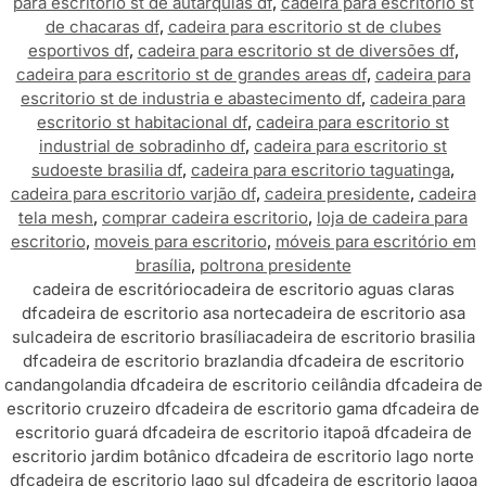
para escritorio st de autarquias df
,
cadeira para escritorio st
de chacaras df
,
cadeira para escritorio st de clubes
esportivos df
,
cadeira para escritorio st de diversões df
,
cadeira para escritorio st de grandes areas df
,
cadeira para
escritorio st de industria e abastecimento df
,
cadeira para
escritorio st habitacional df
,
cadeira para escritorio st
industrial de sobradinho df
,
cadeira para escritorio st
sudoeste brasilia df
,
cadeira para escritorio taguatinga
,
cadeira para escritorio varjão df
,
cadeira presidente
,
cadeira
tela mesh
,
comprar cadeira escritorio
,
loja de cadeira para
escritorio
,
moveis para escritorio
,
móveis para escritório em
brasília
,
poltrona presidente
cadeira de escritório
cadeira de escritorio aguas claras
df
cadeira de escritorio asa norte
cadeira de escritorio asa
sul
cadeira de escritorio brasília
cadeira de escritorio brasilia
df
cadeira de escritorio brazlandia df
cadeira de escritorio
candangolandia df
cadeira de escritorio ceilândia df
cadeira de
escritorio cruzeiro df
cadeira de escritorio gama df
cadeira de
escritorio guará df
cadeira de escritorio itapoã df
cadeira de
escritorio jardim botânico df
cadeira de escritorio lago norte
df
cadeira de escritorio lago sul df
cadeira de escritorio lagoa