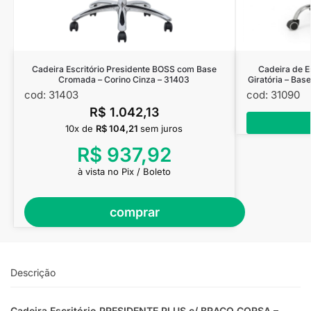
Cadeira Escritório Presidente BOSS com Base
Cadeira de 
Cromada – Corino Cinza – 31403
Giratória – Bas
cod: 31403
cod: 31090
R$
1.042,13
10x de
R$
104,21
sem juros
R$
937,92
à vista no Pix / Boleto
comprar
Descrição
Cadeira Escritório PRESIDENTE PLUS c/ BRAÇO CORSA –