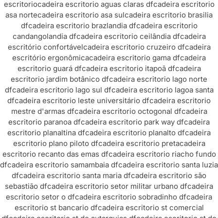
escritorio
cadeira escritorio aguas claras df
cadeira escritorio
asa norte
cadeira escritorio asa sul
cadeira escritorio brasilia
df
cadeira escritorio brazlandia df
cadeira escritorio
candangolandia df
cadeira escritorio ceilândia df
cadeira
escritório confortável
cadeira escritorio cruzeiro df
cadeira
escritório ergonômica
cadeira escritorio gama df
cadeira
escritorio guará df
cadeira escritorio itapoã df
cadeira
escritorio jardim botânico df
cadeira escritorio lago norte
df
cadeira escritorio lago sul df
cadeira escritorio lagoa santa
df
cadeira escritorio leste universitário df
cadeira escritorio
mestre d'armas df
cadeira escritorio octogonal df
cadeira
escritorio paranoa df
cadeira escritorio park way df
cadeira
escritorio planaltina df
cadeira escritorio planalto df
cadeira
escritorio plano piloto df
cadeira escritorio preta
cadeira
escritorio recanto das emas df
cadeira escritorio riacho fundo
df
cadeira escritorio samambaia df
cadeira escritorio santa luzia
df
cadeira escritorio santa maria df
cadeira escritorio são
sebastião df
cadeira escritorio setor militar urbano df
cadeira
escritorio setor o df
cadeira escritorio sobradinho df
cadeira
escritorio st bancario df
cadeira escritorio st comercial