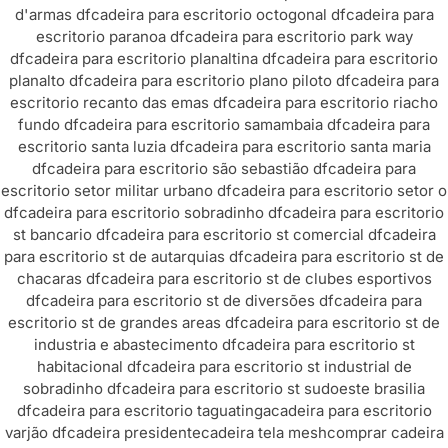
d'armas df
cadeira para escritorio octogonal df
cadeira para
escritorio paranoa df
cadeira para escritorio park way
df
cadeira para escritorio planaltina df
cadeira para escritorio
planalto df
cadeira para escritorio plano piloto df
cadeira para
escritorio recanto das emas df
cadeira para escritorio riacho
fundo df
cadeira para escritorio samambaia df
cadeira para
escritorio santa luzia df
cadeira para escritorio santa maria
df
cadeira para escritorio são sebastião df
cadeira para
escritorio setor militar urbano df
cadeira para escritorio setor o
df
cadeira para escritorio sobradinho df
cadeira para escritorio
st bancario df
cadeira para escritorio st comercial df
cadeira
para escritorio st de autarquias df
cadeira para escritorio st de
chacaras df
cadeira para escritorio st de clubes esportivos
df
cadeira para escritorio st de diversões df
cadeira para
escritorio st de grandes areas df
cadeira para escritorio st de
industria e abastecimento df
cadeira para escritorio st
habitacional df
cadeira para escritorio st industrial de
sobradinho df
cadeira para escritorio st sudoeste brasilia
df
cadeira para escritorio taguatinga
cadeira para escritorio
varjão df
cadeira presidente
cadeira tela mesh
comprar cadeira