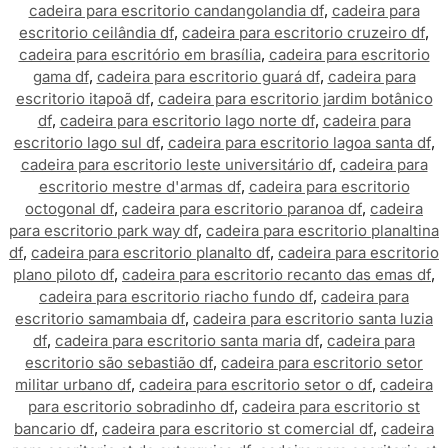
cadeira para escritorio candangolandia df
,
cadeira para
escritorio ceilândia df
,
cadeira para escritorio cruzeiro df
,
cadeira para escritório em brasília
,
cadeira para escritorio
gama df
,
cadeira para escritorio guará df
,
cadeira para
escritorio itapoã df
,
cadeira para escritorio jardim botânico
df
,
cadeira para escritorio lago norte df
,
cadeira para
escritorio lago sul df
,
cadeira para escritorio lagoa santa df
,
cadeira para escritorio leste universitário df
,
cadeira para
escritorio mestre d'armas df
,
cadeira para escritorio
octogonal df
,
cadeira para escritorio paranoa df
,
cadeira
para escritorio park way df
,
cadeira para escritorio planaltina
df
,
cadeira para escritorio planalto df
,
cadeira para escritorio
plano piloto df
,
cadeira para escritorio recanto das emas df
,
cadeira para escritorio riacho fundo df
,
cadeira para
escritorio samambaia df
,
cadeira para escritorio santa luzia
df
,
cadeira para escritorio santa maria df
,
cadeira para
escritorio são sebastião df
,
cadeira para escritorio setor
militar urbano df
,
cadeira para escritorio setor o df
,
cadeira
para escritorio sobradinho df
,
cadeira para escritorio st
bancario df
,
cadeira para escritorio st comercial df
,
cadeira