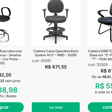
Executiva Lisa
Cadeira Caixa Operativa Back
Cadeira DIRE
rsa – (Aranha
System Nr17 – PMD – 35091
Base em “S” P
 Cor Preta –
“7” – Pollo M
cod: 35091
032
cod: 30305
R$
671,55
R$
6
32,20
10x de
R$
61
,22
sem juros
R$
5
8,98
à vista no 
Pix / Boleto
prar
com
Ler mais