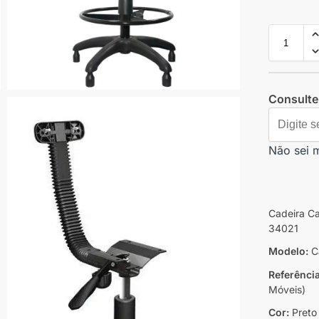
Consulte 
Não sei 
Cadeira Ca
34021
Modelo:
Ca
Referênci
Móveis)
Cor:
Preto