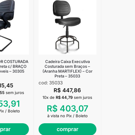
TOR COSTURADA
Cadeira Caixa Executiva
reta c/ BRAÇO
Costurada sem Braços –
óveis – 30305
(Aranha MARTIFLEX) – Cor
Preta – 35033
cod: 35033
15,45
R$
447,86
,55
sem juros
10x de
R$
44,79
sem juros
53,91
R$
403,07
Pix / Boleto
à vista no Pix / Boleto
prar
comprar