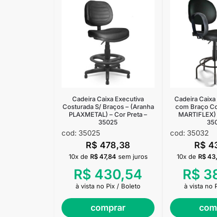
Cadeira Caixa Executiva
Cadeira Caixa 
Costurada S/ Braços – (Aranha
com Braço Co
PLAXMETAL) – Cor Preta –
MARTIFLEX) –
35025
35
cod: 35025
cod: 35032
R$
478,38
R$
4
10x de
R$
47,84
sem juros
10x de
R$
43
R$
430,54
R$
38
à vista no Pix / Boleto
à vista no 
comprar
com