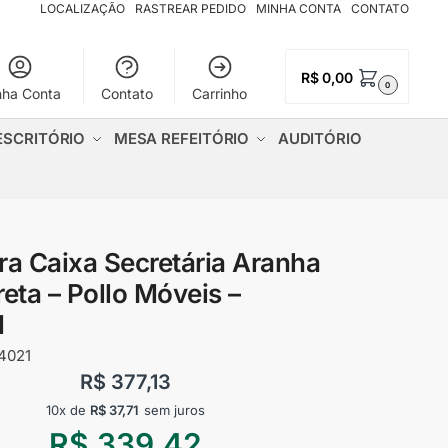
LOCALIZAÇÃO
RASTREAR PEDIDO
MINHA CONTA
CONTATO
R$
0,00
0
nha Conta
Contato
Carrinho
ESCRITÓRIO
MESA REFEITÓRIO
AUDITÓRIO
ra Caixa Secretária Aranha
reta – Pollo Móveis –
1
4021
R$
377,13
10x de
R$
37,71
sem juros
R$
339,42