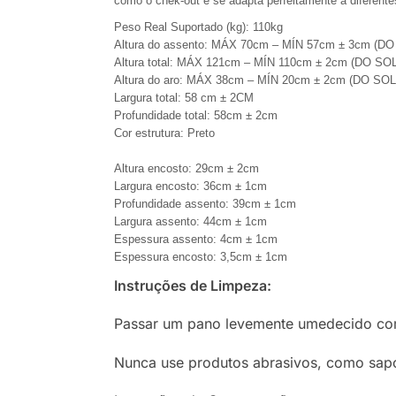
como o chek-out e se adapta perfeitamente à diferente
Peso Real Suportado (kg): 110kg
Altura do assento: MÁX 70cm – MÍN 57cm ± 3cm 
Altura total: MÁX 121cm – MÍN 110cm ± 2cm (DO
Altura do aro: MÁX 38cm – MÍN 20cm ± 2cm (DO 
Largura total: 58 cm ± 2CM
Profundidade total: 58cm ± 2cm
Cor estrutura: Preto
Altura encosto: 29cm ± 2cm
Largura encosto: 36cm ± 1cm
Profundidade assento: 39cm ± 1cm
Largura assento: 44cm ± 1cm
Espessura assento: 4cm ± 1cm
Espessura encosto: 3,5cm ± 1cm
Instruções de Limpeza:
Passar um pano levemente umedecido com 
Nunca use produtos abrasivos, como sapo