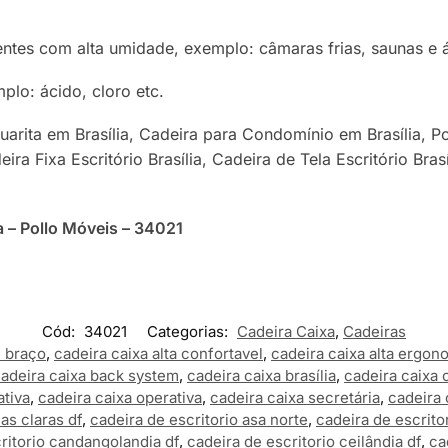
ientes com alta umidade, exemplo: câmaras frias, saunas e
lo: ácido, cloro etc.
uarita em Brasília, Cadeira para Condomínio em Brasília, Po
deira Fixa Escritório Brasília, Cadeira de Tela Escritório Br
a – Pollo Móveis – 34021
Cód:
34021
Categorias:
Cadeira Caixa
,
Cadeiras
m braço
,
cadeira caixa alta confortavel
,
cadeira caixa alta ergon
adeira caixa back system
,
cadeira caixa brasília
,
cadeira caixa
ativa
,
cadeira caixa operativa
,
cadeira caixa secretária
,
cadeira 
as claras df
,
cadeira de escritorio asa norte
,
cadeira de escritor
ritorio candangolandia df
,
cadeira de escritorio ceilândia df
,
ca