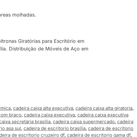
 áreas molhadas.
ltronas Giratórias para Escritório em
asília. Distribuição de Móveis de Aço em
omica
,
cadeira caixa alta executiva
,
cadeira caixa alta giratoria
,
 com braço
,
cadeira caixa executiva
,
cadeira caixa executiva
caixa secretária brasília
,
cadeira caixa supermercado
,
cadeira
io asa sul
,
cadeira de escritorio brasília
,
cadeira de escritorio
deira de escritorio cruzeiro df
,
cadeira de escritorio gama df
,