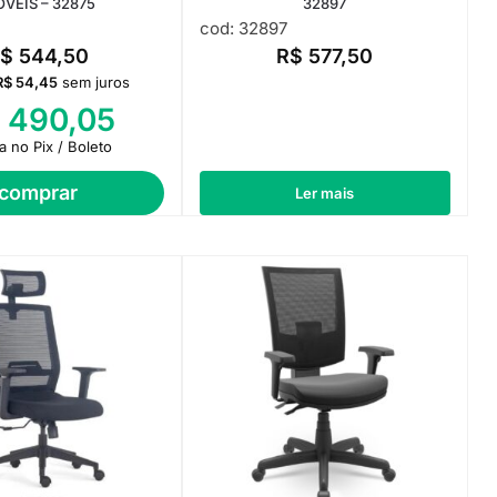
VEIS – 32875
32897
cod: 32897
R$
544,50
R$
577,50
R$
54,45
sem juros
$
490,05
ta no Pix / Boleto
comprar
Ler mais