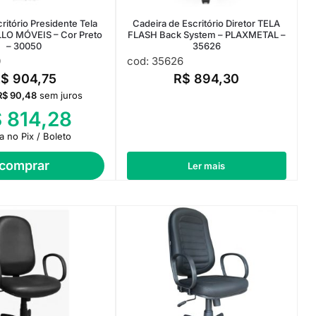
ritório Presidente Tela
Cadeira de Escritório Diretor TELA
LLO MÓVEIS – Cor Preto
FLASH Back System – PLAXMETAL –
– 30050
35626
0
cod: 35626
R$
904,75
R$
894,30
R$
90,48
sem juros
$
814,28
ta no Pix / Boleto
comprar
Ler mais