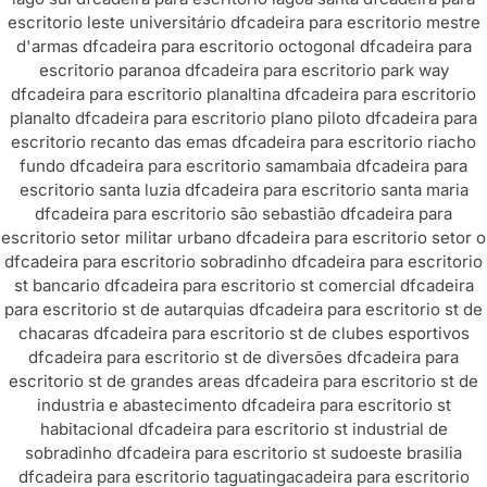
escritorio leste universitário df
cadeira para escritorio mestre
d'armas df
cadeira para escritorio octogonal df
cadeira para
escritorio paranoa df
cadeira para escritorio park way
df
cadeira para escritorio planaltina df
cadeira para escritorio
planalto df
cadeira para escritorio plano piloto df
cadeira para
escritorio recanto das emas df
cadeira para escritorio riacho
fundo df
cadeira para escritorio samambaia df
cadeira para
escritorio santa luzia df
cadeira para escritorio santa maria
df
cadeira para escritorio são sebastião df
cadeira para
escritorio setor militar urbano df
cadeira para escritorio setor o
df
cadeira para escritorio sobradinho df
cadeira para escritorio
st bancario df
cadeira para escritorio st comercial df
cadeira
para escritorio st de autarquias df
cadeira para escritorio st de
chacaras df
cadeira para escritorio st de clubes esportivos
df
cadeira para escritorio st de diversões df
cadeira para
escritorio st de grandes areas df
cadeira para escritorio st de
industria e abastecimento df
cadeira para escritorio st
habitacional df
cadeira para escritorio st industrial de
sobradinho df
cadeira para escritorio st sudoeste brasilia
df
cadeira para escritorio taguatinga
cadeira para escritorio