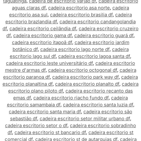
taguatinga
,
cadeira de escritorio varjão df
,
cadeira escritorio
aguas claras df
,
cadeira escritorio asa norte
,
cadeira
escritorio asa sul
,
cadeira escritorio brasilia df
,
cadeira
escritorio brazlandia df
,
cadeira escritorio candangolandia
df
,
cadeira escritorio ceilândia df
,
cadeira escritorio cruzeiro
df
,
cadeira escritorio gama df
,
cadeira escritorio guará df
,
cadeira escritorio itapoã df
,
cadeira escritorio jardim
botânico df
,
cadeira escritorio lago norte df
,
cadeira
escritorio lago sul df
,
cadeira escritorio lagoa santa df
,
cadeira escritorio leste universitário df
,
cadeira escritorio
mestre d'armas df
,
cadeira escritorio octogonal df
,
cadeira
escritorio paranoa df
,
cadeira escritorio park way df
,
cadeira
escritorio planaltina df
,
cadeira escritorio planalto df
,
cadeira
escritorio plano piloto df
,
cadeira escritorio recanto das
emas df
,
cadeira escritorio riacho fundo df
,
cadeira
escritorio samambaia df
,
cadeira escritorio santa luzia df
,
cadeira escritorio santa maria df
,
cadeira escritorio são
sebastião df
,
cadeira escritorio setor militar urbano df
,
cadeira escritorio setor o df
,
cadeira escritorio sobradinho
df
,
cadeira escritorio st bancario df
,
cadeira escritorio st
comercial df
,
cadeira escritorio st de autarquias df
,
cadeira