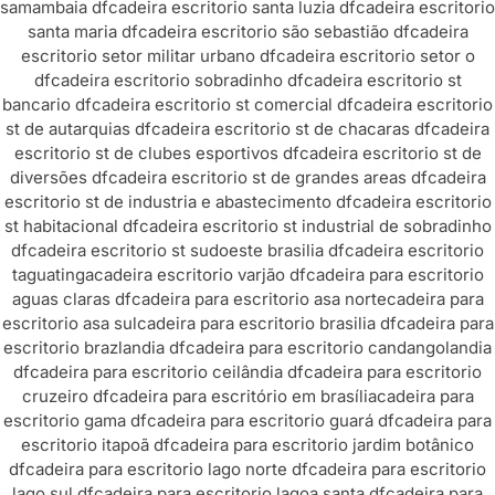
samambaia df
cadeira escritorio santa luzia df
cadeira escritorio
santa maria df
cadeira escritorio são sebastião df
cadeira
escritorio setor militar urbano df
cadeira escritorio setor o
df
cadeira escritorio sobradinho df
cadeira escritorio st
bancario df
cadeira escritorio st comercial df
cadeira escritorio
st de autarquias df
cadeira escritorio st de chacaras df
cadeira
escritorio st de clubes esportivos df
cadeira escritorio st de
diversões df
cadeira escritorio st de grandes areas df
cadeira
escritorio st de industria e abastecimento df
cadeira escritorio
st habitacional df
cadeira escritorio st industrial de sobradinho
df
cadeira escritorio st sudoeste brasilia df
cadeira escritorio
taguatinga
cadeira escritorio varjão df
cadeira para escritorio
aguas claras df
cadeira para escritorio asa norte
cadeira para
escritorio asa sul
cadeira para escritorio brasilia df
cadeira para
escritorio brazlandia df
cadeira para escritorio candangolandia
df
cadeira para escritorio ceilândia df
cadeira para escritorio
cruzeiro df
cadeira para escritório em brasília
cadeira para
escritorio gama df
cadeira para escritorio guará df
cadeira para
escritorio itapoã df
cadeira para escritorio jardim botânico
df
cadeira para escritorio lago norte df
cadeira para escritorio
lago sul df
cadeira para escritorio lagoa santa df
cadeira para