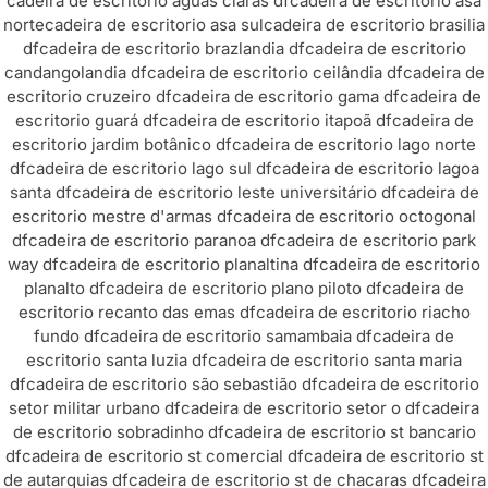
cadeira de escritorio aguas claras df
cadeira de escritorio asa
norte
cadeira de escritorio asa sul
cadeira de escritorio brasilia
df
cadeira de escritorio brazlandia df
cadeira de escritorio
candangolandia df
cadeira de escritorio ceilândia df
cadeira de
escritorio cruzeiro df
cadeira de escritorio gama df
cadeira de
escritorio guará df
cadeira de escritorio itapoã df
cadeira de
escritorio jardim botânico df
cadeira de escritorio lago norte
df
cadeira de escritorio lago sul df
cadeira de escritorio lagoa
santa df
cadeira de escritorio leste universitário df
cadeira de
escritorio mestre d'armas df
cadeira de escritorio octogonal
df
cadeira de escritorio paranoa df
cadeira de escritorio park
way df
cadeira de escritorio planaltina df
cadeira de escritorio
planalto df
cadeira de escritorio plano piloto df
cadeira de
escritorio recanto das emas df
cadeira de escritorio riacho
fundo df
cadeira de escritorio samambaia df
cadeira de
escritorio santa luzia df
cadeira de escritorio santa maria
df
cadeira de escritorio são sebastião df
cadeira de escritorio
setor militar urbano df
cadeira de escritorio setor o df
cadeira
de escritorio sobradinho df
cadeira de escritorio st bancario
df
cadeira de escritorio st comercial df
cadeira de escritorio st
de autarquias df
cadeira de escritorio st de chacaras df
cadeira