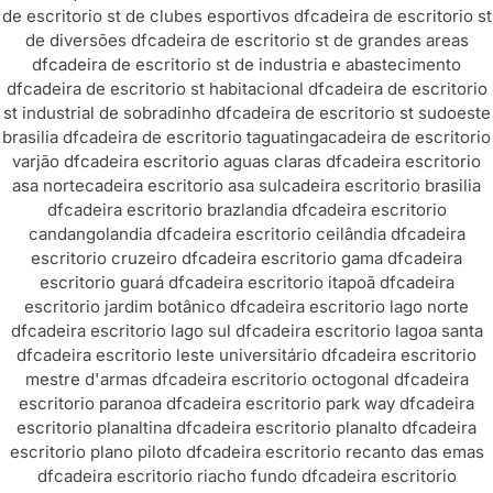
de escritorio st de clubes esportivos df
cadeira de escritorio st
de diversões df
cadeira de escritorio st de grandes areas
df
cadeira de escritorio st de industria e abastecimento
df
cadeira de escritorio st habitacional df
cadeira de escritorio
st industrial de sobradinho df
cadeira de escritorio st sudoeste
brasilia df
cadeira de escritorio taguatinga
cadeira de escritorio
varjão df
cadeira escritorio aguas claras df
cadeira escritorio
asa norte
cadeira escritorio asa sul
cadeira escritorio brasilia
df
cadeira escritorio brazlandia df
cadeira escritorio
candangolandia df
cadeira escritorio ceilândia df
cadeira
escritorio cruzeiro df
cadeira escritorio gama df
cadeira
escritorio guará df
cadeira escritorio itapoã df
cadeira
escritorio jardim botânico df
cadeira escritorio lago norte
df
cadeira escritorio lago sul df
cadeira escritorio lagoa santa
df
cadeira escritorio leste universitário df
cadeira escritorio
mestre d'armas df
cadeira escritorio octogonal df
cadeira
escritorio paranoa df
cadeira escritorio park way df
cadeira
escritorio planaltina df
cadeira escritorio planalto df
cadeira
escritorio plano piloto df
cadeira escritorio recanto das emas
df
cadeira escritorio riacho fundo df
cadeira escritorio