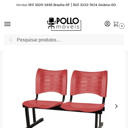
Vendas
(61) 3020-3485 Brasília-DF | (62) 3233-7424 Goiânia-GO
0
Pesquisar
Início
Cadeira Escritório
Cadeiras Longarina para Recepção
Cadeira Longarina Plástica
/
/
/