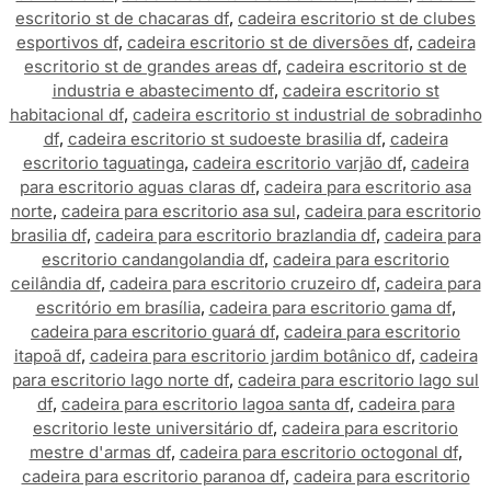
escritorio st de chacaras df
,
cadeira escritorio st de clubes
esportivos df
,
cadeira escritorio st de diversões df
,
cadeira
escritorio st de grandes areas df
,
cadeira escritorio st de
industria e abastecimento df
,
cadeira escritorio st
habitacional df
,
cadeira escritorio st industrial de sobradinho
df
,
cadeira escritorio st sudoeste brasilia df
,
cadeira
escritorio taguatinga
,
cadeira escritorio varjão df
,
cadeira
para escritorio aguas claras df
,
cadeira para escritorio asa
norte
,
cadeira para escritorio asa sul
,
cadeira para escritorio
brasilia df
,
cadeira para escritorio brazlandia df
,
cadeira para
escritorio candangolandia df
,
cadeira para escritorio
ceilândia df
,
cadeira para escritorio cruzeiro df
,
cadeira para
escritório em brasília
,
cadeira para escritorio gama df
,
cadeira para escritorio guará df
,
cadeira para escritorio
itapoã df
,
cadeira para escritorio jardim botânico df
,
cadeira
para escritorio lago norte df
,
cadeira para escritorio lago sul
df
,
cadeira para escritorio lagoa santa df
,
cadeira para
escritorio leste universitário df
,
cadeira para escritorio
mestre d'armas df
,
cadeira para escritorio octogonal df
,
cadeira para escritorio paranoa df
,
cadeira para escritorio