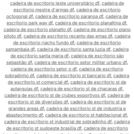
cadeira de escritorio leste universitário df
,
cadeira de
escritorio mestre d'armas df
,
cadeira de escritorio
octogonal df
,
cadeira de escritorio paranoa df
,
cadeira de
escritorio park way df
,
cadeira de escritorio planaltina df
,
cadeira de escritorio planalto df
,
cadeira de escritorio plano
piloto df
,
cadeira de escritorio recanto das emas df
,
cadeira
de escritorio riacho fundo df
,
cadeira de escritorio
samambaia df
,
cadeira de escritorio santa luzia df
,
cadeira
de escritorio santa maria df
,
cadeira de escritorio são
sebastião df
,
cadeira de escritorio setor militar urbano df
,
cadeira de escritorio setor o df
,
cadeira de escritorio
sobradinho df
,
cadeira de escritorio st bancario df
,
cadeira
de escritorio st comercial df
,
cadeira de escritorio st de
autarquias df
,
cadeira de escritorio st de chacaras df
,
cadeira de escritorio st de clubes esportivos df
,
cadeira de
escritorio st de diversões df
,
cadeira de escritorio st de
grandes areas df
,
cadeira de escritorio st de industria e
abastecimento df
,
cadeira de escritorio st habitacional df
,
cadeira de escritorio st industrial de sobradinho df
,
cadeira
de escritorio st sudoeste brasilia df
,
cadeira de escritorio