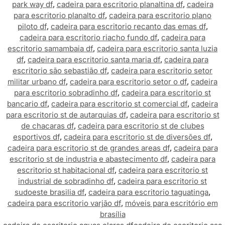
park way df
,
cadeira para escritorio planaltina df
,
cadeira
para escritorio planalto df
,
cadeira para escritorio plano
piloto df
,
cadeira para escritorio recanto das emas df
,
cadeira para escritorio riacho fundo df
,
cadeira para
escritorio samambaia df
,
cadeira para escritorio santa luzia
df
,
cadeira para escritorio santa maria df
,
cadeira para
escritorio são sebastião df
,
cadeira para escritorio setor
militar urbano df
,
cadeira para escritorio setor o df
,
cadeira
para escritorio sobradinho df
,
cadeira para escritorio st
bancario df
,
cadeira para escritorio st comercial df
,
cadeira
para escritorio st de autarquias df
,
cadeira para escritorio st
de chacaras df
,
cadeira para escritorio st de clubes
esportivos df
,
cadeira para escritorio st de diversões df
,
cadeira para escritorio st de grandes areas df
,
cadeira para
escritorio st de industria e abastecimento df
,
cadeira para
escritorio st habitacional df
,
cadeira para escritorio st
industrial de sobradinho df
,
cadeira para escritorio st
sudoeste brasilia df
,
cadeira para escritorio taguatinga
,
cadeira para escritorio varjão df
,
móveis para escritório em
brasília