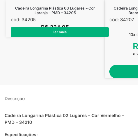
Cadeira Longarina Plástica 03 Lugares – Cor
Cadeira Longa
Laranja – PMD – 34205
Bran
cod: 34205
cod: 34207
R$
334,95
Ler mais
10x
à 
Descrição
Cadeira Longarina Plástica 02 Lugares – Cor Vermelho –
PMD – 34210
Especificações: