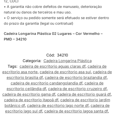
12, CDC)
• A garantia não cobre defeitos de manuseio, deterioração
natural ou danos de terceiros e mau uso.
• O serviço ou pedido somente será efetuado se estiver dentro
do prazo da garantia (legal ou contratual)
Cadeira Longarina Plástica 02 Lugares – Cor Vermelho –
PMD – 34210
Cód:
34210
Categoria:
Cadeira Longarina Plástica
Tags:
cadeira de escritorio aguas claras df
,
cadeira de
escritorio asa norte
,
cadeira de escritorio asa sul
,
cadeira de
escritorio brasilia df
,
cadeira de escritorio brazlandia df
,
cadeira de escritorio candangolandia df
,
cadeira de
escritorio ceilândia df
,
cadeira de escritorio cruzeiro df
,
cadeira de escritorio gama df
,
cadeira de escritorio guará df
,
cadeira de escritorio itapoã df
,
cadeira de escritorio jardim
botânico df
,
cadeira de escritorio lago norte df
,
cadeira de
escritorio lago sul df
,
cadeira de escritorio lagoa santa df
,