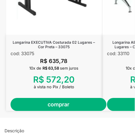
Longarina EXECUTIVA Costurada 02 Lugares –
Longarina 
Cor Preta – 33075
Lugares – 
cod: 33075
cod: 33110
R$
635,78
10x de
R$
63,58
sem juros
10x 
R$
572,20
à vista no Pix / Boleto
à 
comprar
Descrição