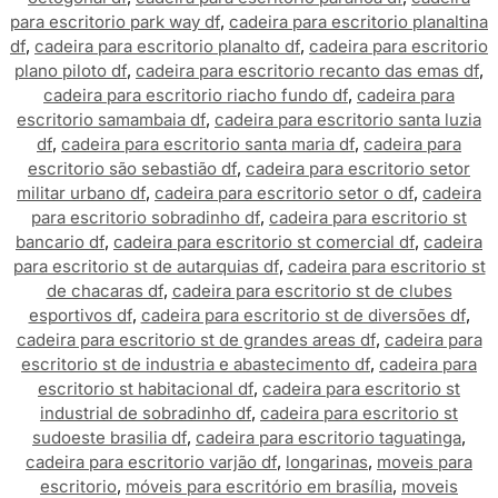
para escritorio park way df
,
cadeira para escritorio planaltina
df
,
cadeira para escritorio planalto df
,
cadeira para escritorio
plano piloto df
,
cadeira para escritorio recanto das emas df
,
cadeira para escritorio riacho fundo df
,
cadeira para
escritorio samambaia df
,
cadeira para escritorio santa luzia
df
,
cadeira para escritorio santa maria df
,
cadeira para
escritorio são sebastião df
,
cadeira para escritorio setor
militar urbano df
,
cadeira para escritorio setor o df
,
cadeira
para escritorio sobradinho df
,
cadeira para escritorio st
bancario df
,
cadeira para escritorio st comercial df
,
cadeira
para escritorio st de autarquias df
,
cadeira para escritorio st
de chacaras df
,
cadeira para escritorio st de clubes
esportivos df
,
cadeira para escritorio st de diversões df
,
cadeira para escritorio st de grandes areas df
,
cadeira para
escritorio st de industria e abastecimento df
,
cadeira para
escritorio st habitacional df
,
cadeira para escritorio st
industrial de sobradinho df
,
cadeira para escritorio st
sudoeste brasilia df
,
cadeira para escritorio taguatinga
,
cadeira para escritorio varjão df
,
longarinas
,
moveis para
escritorio
,
móveis para escritório em brasília
,
moveis