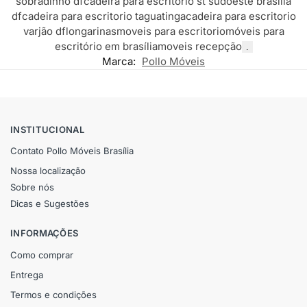
sobradinho df
cadeira para escritorio st sudoeste brasilia
df
cadeira para escritorio taguatinga
cadeira para escritorio
varjão df
longarinas
moveis para escritorio
móveis para
escritório em brasília
moveis recepção
.
Marca:
Pollo Móveis
INSTITUCIONAL
Contato Pollo Móveis Brasília
Nossa localização
Sobre nós
Dicas e Sugestões
INFORMAÇÕES
Como comprar
Entrega
Termos e condições