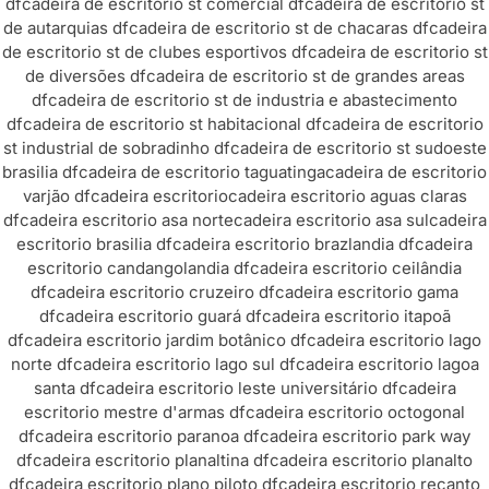
df
cadeira de escritorio st comercial df
cadeira de escritorio st
de autarquias df
cadeira de escritorio st de chacaras df
cadeira
de escritorio st de clubes esportivos df
cadeira de escritorio st
de diversões df
cadeira de escritorio st de grandes areas
df
cadeira de escritorio st de industria e abastecimento
df
cadeira de escritorio st habitacional df
cadeira de escritorio
st industrial de sobradinho df
cadeira de escritorio st sudoeste
brasilia df
cadeira de escritorio taguatinga
cadeira de escritorio
varjão df
cadeira escritorio
cadeira escritorio aguas claras
df
cadeira escritorio asa norte
cadeira escritorio asa sul
cadeira
escritorio brasilia df
cadeira escritorio brazlandia df
cadeira
escritorio candangolandia df
cadeira escritorio ceilândia
df
cadeira escritorio cruzeiro df
cadeira escritorio gama
df
cadeira escritorio guará df
cadeira escritorio itapoã
df
cadeira escritorio jardim botânico df
cadeira escritorio lago
norte df
cadeira escritorio lago sul df
cadeira escritorio lagoa
santa df
cadeira escritorio leste universitário df
cadeira
escritorio mestre d'armas df
cadeira escritorio octogonal
df
cadeira escritorio paranoa df
cadeira escritorio park way
df
cadeira escritorio planaltina df
cadeira escritorio planalto
df
cadeira escritorio plano piloto df
cadeira escritorio recanto