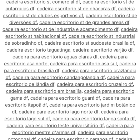
cadeira escritorio st comercial df
,
cadeira escritorio st de
autarquias df
,
cadeira escritorio st de chacaras df
,
cadeira
escritorio st de clubes esportivos df
,
cadeira escritorio st de
diversões df
,
cadeira escritorio st de grandes areas df
,
cadeira escritorio st de industria e abastecimento df
,
cadeira
escritorio st habitacional df
,
cadeira escritorio st industrial
de sobradinho df
,
cadeira escritorio st sudoeste brasilia df
,
cadeira escritorio taguatinga
,
cadeira escritorio varjão df
,
cadeira para escritorio aguas claras df
,
cadeira para
escritorio asa norte
,
cadeira para escritorio asa sul
,
cadeira
para escritorio brasilia df
,
cadeira para escritorio brazlandia
df
,
cadeira para escritorio candangolandia df
,
cadeira para
escritorio ceilândia df
,
cadeira para escritorio cruzeiro df
,
cadeira para escritório em brasília
,
cadeira para escritorio
gama df
,
cadeira para escritorio guará df
,
cadeira para
escritorio itapoã df
,
cadeira para escritorio jardim botânico
df
,
cadeira para escritorio lago norte df
,
cadeira para
escritorio lago sul df
,
cadeira para escritorio lagoa santa df
,
cadeira para escritorio leste universitário df
,
cadeira para
escritorio mestre d'armas df
,
cadeira para escritorio
octogonal df
,
cadeira para escritorio paranoa df
,
cadeira