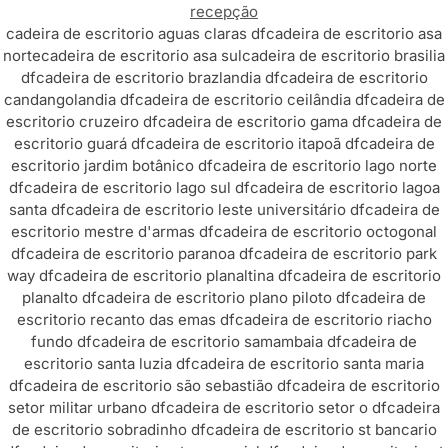
recepção
cadeira de escritorio aguas claras df
cadeira de escritorio asa
norte
cadeira de escritorio asa sul
cadeira de escritorio brasilia
df
cadeira de escritorio brazlandia df
cadeira de escritorio
candangolandia df
cadeira de escritorio ceilândia df
cadeira de
escritorio cruzeiro df
cadeira de escritorio gama df
cadeira de
escritorio guará df
cadeira de escritorio itapoã df
cadeira de
escritorio jardim botânico df
cadeira de escritorio lago norte
df
cadeira de escritorio lago sul df
cadeira de escritorio lagoa
santa df
cadeira de escritorio leste universitário df
cadeira de
escritorio mestre d'armas df
cadeira de escritorio octogonal
df
cadeira de escritorio paranoa df
cadeira de escritorio park
way df
cadeira de escritorio planaltina df
cadeira de escritorio
planalto df
cadeira de escritorio plano piloto df
cadeira de
escritorio recanto das emas df
cadeira de escritorio riacho
fundo df
cadeira de escritorio samambaia df
cadeira de
escritorio santa luzia df
cadeira de escritorio santa maria
df
cadeira de escritorio são sebastião df
cadeira de escritorio
setor militar urbano df
cadeira de escritorio setor o df
cadeira
de escritorio sobradinho df
cadeira de escritorio st bancario