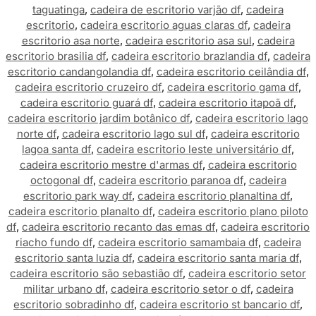
taguatinga
,
cadeira de escritorio varjão df
,
cadeira
escritorio
,
cadeira escritorio aguas claras df
,
cadeira
escritorio asa norte
,
cadeira escritorio asa sul
,
cadeira
escritorio brasilia df
,
cadeira escritorio brazlandia df
,
cadeira
escritorio candangolandia df
,
cadeira escritorio ceilândia df
,
cadeira escritorio cruzeiro df
,
cadeira escritorio gama df
,
cadeira escritorio guará df
,
cadeira escritorio itapoã df
,
cadeira escritorio jardim botânico df
,
cadeira escritorio lago
norte df
,
cadeira escritorio lago sul df
,
cadeira escritorio
lagoa santa df
,
cadeira escritorio leste universitário df
,
cadeira escritorio mestre d'armas df
,
cadeira escritorio
octogonal df
,
cadeira escritorio paranoa df
,
cadeira
escritorio park way df
,
cadeira escritorio planaltina df
,
cadeira escritorio planalto df
,
cadeira escritorio plano piloto
df
,
cadeira escritorio recanto das emas df
,
cadeira escritorio
riacho fundo df
,
cadeira escritorio samambaia df
,
cadeira
escritorio santa luzia df
,
cadeira escritorio santa maria df
,
cadeira escritorio são sebastião df
,
cadeira escritorio setor
militar urbano df
,
cadeira escritorio setor o df
,
cadeira
escritorio sobradinho df
,
cadeira escritorio st bancario df
,