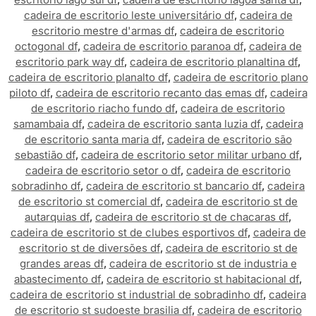
cadeira de escritorio leste universitário df
,
cadeira de
escritorio mestre d'armas df
,
cadeira de escritorio
octogonal df
,
cadeira de escritorio paranoa df
,
cadeira de
escritorio park way df
,
cadeira de escritorio planaltina df
,
cadeira de escritorio planalto df
,
cadeira de escritorio plano
piloto df
,
cadeira de escritorio recanto das emas df
,
cadeira
de escritorio riacho fundo df
,
cadeira de escritorio
samambaia df
,
cadeira de escritorio santa luzia df
,
cadeira
de escritorio santa maria df
,
cadeira de escritorio são
sebastião df
,
cadeira de escritorio setor militar urbano df
,
cadeira de escritorio setor o df
,
cadeira de escritorio
sobradinho df
,
cadeira de escritorio st bancario df
,
cadeira
de escritorio st comercial df
,
cadeira de escritorio st de
autarquias df
,
cadeira de escritorio st de chacaras df
,
cadeira de escritorio st de clubes esportivos df
,
cadeira de
escritorio st de diversões df
,
cadeira de escritorio st de
grandes areas df
,
cadeira de escritorio st de industria e
abastecimento df
,
cadeira de escritorio st habitacional df
,
cadeira de escritorio st industrial de sobradinho df
,
cadeira
de escritorio st sudoeste brasilia df
,
cadeira de escritorio