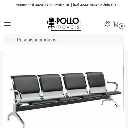
Vendas
(61) 3020-3485 Brasília-DF | (62) 3233-7424 Goiânia-GO
0
Pesquisar
Início
Cadeira Escritório
Cadeiras Longarina para Recepção
Cadeira Longarina Aeroporto
/
/
/