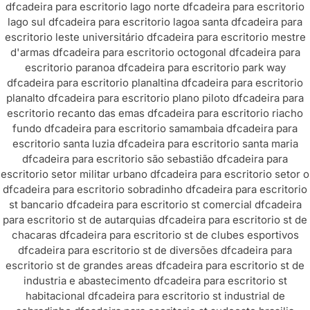
df
cadeira para escritorio lago norte df
cadeira para escritorio
lago sul df
cadeira para escritorio lagoa santa df
cadeira para
escritorio leste universitário df
cadeira para escritorio mestre
d'armas df
cadeira para escritorio octogonal df
cadeira para
escritorio paranoa df
cadeira para escritorio park way
df
cadeira para escritorio planaltina df
cadeira para escritorio
planalto df
cadeira para escritorio plano piloto df
cadeira para
escritorio recanto das emas df
cadeira para escritorio riacho
fundo df
cadeira para escritorio samambaia df
cadeira para
escritorio santa luzia df
cadeira para escritorio santa maria
df
cadeira para escritorio são sebastião df
cadeira para
escritorio setor militar urbano df
cadeira para escritorio setor o
df
cadeira para escritorio sobradinho df
cadeira para escritorio
st bancario df
cadeira para escritorio st comercial df
cadeira
para escritorio st de autarquias df
cadeira para escritorio st de
chacaras df
cadeira para escritorio st de clubes esportivos
df
cadeira para escritorio st de diversões df
cadeira para
escritorio st de grandes areas df
cadeira para escritorio st de
industria e abastecimento df
cadeira para escritorio st
habitacional df
cadeira para escritorio st industrial de