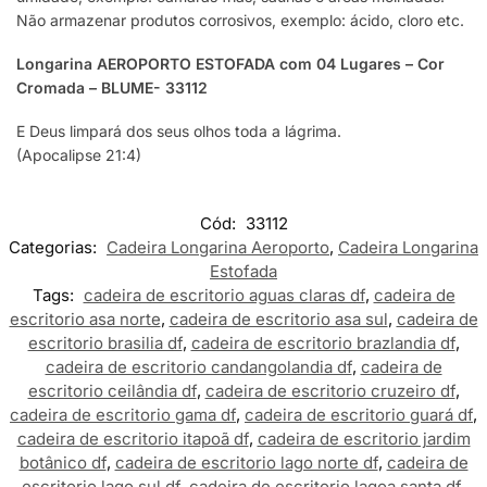
Não armazenar produtos corrosivos, exemplo: ácido, cloro etc.
Longarina AEROPORTO ESTOFADA com 04 Lugares – Cor
Cromada – BLUME- 33112
E Deus limpará dos seus olhos toda a lágrima.
(Apocalipse 21:4)
Cód:
33112
Categorias:
Cadeira Longarina Aeroporto
,
Cadeira Longarina
Estofada
Tags:
cadeira de escritorio aguas claras df
,
cadeira de
escritorio asa norte
,
cadeira de escritorio asa sul
,
cadeira de
escritorio brasilia df
,
cadeira de escritorio brazlandia df
,
cadeira de escritorio candangolandia df
,
cadeira de
escritorio ceilândia df
,
cadeira de escritorio cruzeiro df
,
cadeira de escritorio gama df
,
cadeira de escritorio guará df
,
cadeira de escritorio itapoã df
,
cadeira de escritorio jardim
botânico df
,
cadeira de escritorio lago norte df
,
cadeira de
escritorio lago sul df
,
cadeira de escritorio lagoa santa df
,