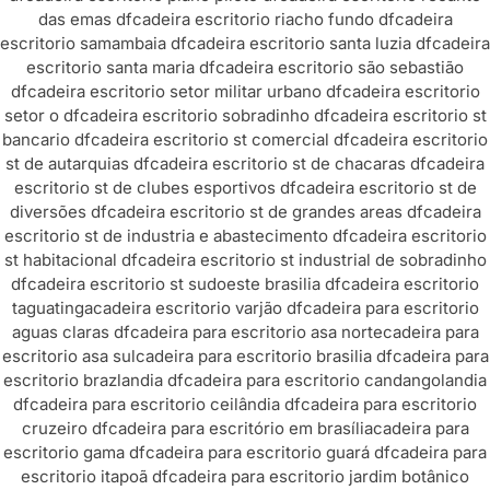
das emas df
cadeira escritorio riacho fundo df
cadeira
escritorio samambaia df
cadeira escritorio santa luzia df
cadeira
escritorio santa maria df
cadeira escritorio são sebastião
df
cadeira escritorio setor militar urbano df
cadeira escritorio
setor o df
cadeira escritorio sobradinho df
cadeira escritorio st
bancario df
cadeira escritorio st comercial df
cadeira escritorio
st de autarquias df
cadeira escritorio st de chacaras df
cadeira
escritorio st de clubes esportivos df
cadeira escritorio st de
diversões df
cadeira escritorio st de grandes areas df
cadeira
escritorio st de industria e abastecimento df
cadeira escritorio
st habitacional df
cadeira escritorio st industrial de sobradinho
df
cadeira escritorio st sudoeste brasilia df
cadeira escritorio
taguatinga
cadeira escritorio varjão df
cadeira para escritorio
aguas claras df
cadeira para escritorio asa norte
cadeira para
escritorio asa sul
cadeira para escritorio brasilia df
cadeira para
escritorio brazlandia df
cadeira para escritorio candangolandia
df
cadeira para escritorio ceilândia df
cadeira para escritorio
cruzeiro df
cadeira para escritório em brasília
cadeira para
escritorio gama df
cadeira para escritorio guará df
cadeira para
escritorio itapoã df
cadeira para escritorio jardim botânico