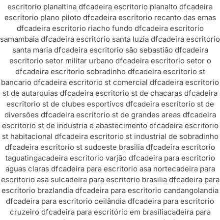
escritorio planaltina df
cadeira escritorio planalto df
cadeira
escritorio plano piloto df
cadeira escritorio recanto das emas
df
cadeira escritorio riacho fundo df
cadeira escritorio
samambaia df
cadeira escritorio santa luzia df
cadeira escritorio
santa maria df
cadeira escritorio são sebastião df
cadeira
escritorio setor militar urbano df
cadeira escritorio setor o
df
cadeira escritorio sobradinho df
cadeira escritorio st
bancario df
cadeira escritorio st comercial df
cadeira escritorio
st de autarquias df
cadeira escritorio st de chacaras df
cadeira
escritorio st de clubes esportivos df
cadeira escritorio st de
diversões df
cadeira escritorio st de grandes areas df
cadeira
escritorio st de industria e abastecimento df
cadeira escritorio
st habitacional df
cadeira escritorio st industrial de sobradinho
df
cadeira escritorio st sudoeste brasilia df
cadeira escritorio
taguatinga
cadeira escritorio varjão df
cadeira para escritorio
aguas claras df
cadeira para escritorio asa norte
cadeira para
escritorio asa sul
cadeira para escritorio brasilia df
cadeira para
escritorio brazlandia df
cadeira para escritorio candangolandia
df
cadeira para escritorio ceilândia df
cadeira para escritorio
cruzeiro df
cadeira para escritório em brasília
cadeira para