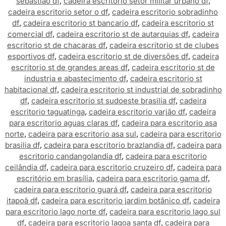
sebastião df
,
cadeira escritorio setor militar urbano df
,
cadeira escritorio setor o df
,
cadeira escritorio sobradinho
df
,
cadeira escritorio st bancario df
,
cadeira escritorio st
comercial df
,
cadeira escritorio st de autarquias df
,
cadeira
escritorio st de chacaras df
,
cadeira escritorio st de clubes
esportivos df
,
cadeira escritorio st de diversões df
,
cadeira
escritorio st de grandes areas df
,
cadeira escritorio st de
industria e abastecimento df
,
cadeira escritorio st
habitacional df
,
cadeira escritorio st industrial de sobradinho
df
,
cadeira escritorio st sudoeste brasilia df
,
cadeira
escritorio taguatinga
,
cadeira escritorio varjão df
,
cadeira
para escritorio aguas claras df
,
cadeira para escritorio asa
norte
,
cadeira para escritorio asa sul
,
cadeira para escritorio
brasilia df
,
cadeira para escritorio brazlandia df
,
cadeira para
escritorio candangolandia df
,
cadeira para escritorio
ceilândia df
,
cadeira para escritorio cruzeiro df
,
cadeira para
escritório em brasília
,
cadeira para escritorio gama df
,
cadeira para escritorio guará df
,
cadeira para escritorio
itapoã df
,
cadeira para escritorio jardim botânico df
,
cadeira
para escritorio lago norte df
,
cadeira para escritorio lago sul
df
,
cadeira para escritorio lagoa santa df
,
cadeira para