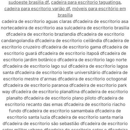
sudoeste brasilia df
,
cadeira para escritorio taguatinga
,
cadeira para escritorio varjão df
,
móveis para escritório em
brasília
cadeira de escritorio aguas claras df
cadeira de escritorio asa
norte
cadeira de escritorio asa sul
cadeira de escritorio brasilia
df
cadeira de escritorio brazlandia df
cadeira de escritorio
candangolandia df
cadeira de escritorio ceilândia df
cadeira de
escritorio cruzeiro df
cadeira de escritorio gama df
cadeira de
escritorio guará df
cadeira de escritorio itapoã df
cadeira de
escritorio jardim botânico df
cadeira de escritorio lago norte
df
cadeira de escritorio lago sul df
cadeira de escritorio lagoa
santa df
cadeira de escritorio leste universitário df
cadeira de
escritorio mestre d'armas df
cadeira de escritorio octogonal
df
cadeira de escritorio paranoa df
cadeira de escritorio park
way df
cadeira de escritorio planaltina df
cadeira de escritorio
planalto df
cadeira de escritorio plano piloto df
cadeira de
escritorio recanto das emas df
cadeira de escritorio riacho
fundo df
cadeira de escritorio samambaia df
cadeira de
escritorio santa luzia df
cadeira de escritorio santa maria
df
cadeira de escritorio são sebastião df
cadeira de escritorio
setor militar urbano df
cadeira de escritorio setor o df
cadeira