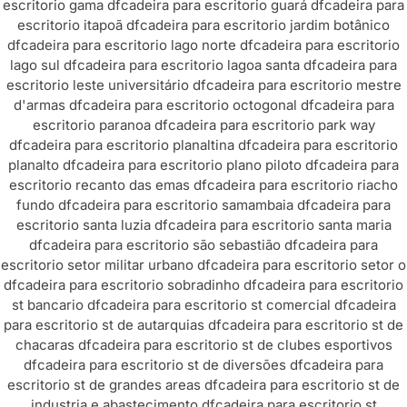
escritorio gama df
cadeira para escritorio guará df
cadeira para
escritorio itapoã df
cadeira para escritorio jardim botânico
df
cadeira para escritorio lago norte df
cadeira para escritorio
lago sul df
cadeira para escritorio lagoa santa df
cadeira para
escritorio leste universitário df
cadeira para escritorio mestre
d'armas df
cadeira para escritorio octogonal df
cadeira para
escritorio paranoa df
cadeira para escritorio park way
df
cadeira para escritorio planaltina df
cadeira para escritorio
planalto df
cadeira para escritorio plano piloto df
cadeira para
escritorio recanto das emas df
cadeira para escritorio riacho
fundo df
cadeira para escritorio samambaia df
cadeira para
escritorio santa luzia df
cadeira para escritorio santa maria
df
cadeira para escritorio são sebastião df
cadeira para
escritorio setor militar urbano df
cadeira para escritorio setor o
df
cadeira para escritorio sobradinho df
cadeira para escritorio
st bancario df
cadeira para escritorio st comercial df
cadeira
para escritorio st de autarquias df
cadeira para escritorio st de
chacaras df
cadeira para escritorio st de clubes esportivos
df
cadeira para escritorio st de diversões df
cadeira para
escritorio st de grandes areas df
cadeira para escritorio st de
industria e abastecimento df
cadeira para escritorio st