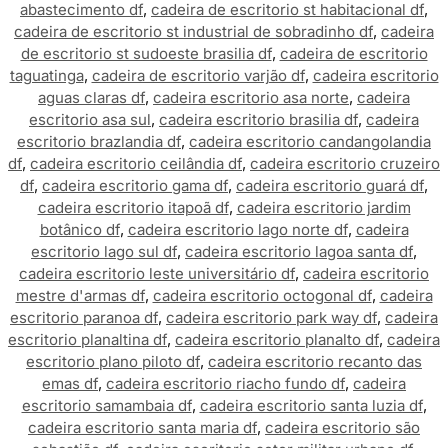
abastecimento df
,
cadeira de escritorio st habitacional df
,
cadeira de escritorio st industrial de sobradinho df
,
cadeira
de escritorio st sudoeste brasilia df
,
cadeira de escritorio
taguatinga
,
cadeira de escritorio varjão df
,
cadeira escritorio
aguas claras df
,
cadeira escritorio asa norte
,
cadeira
escritorio asa sul
,
cadeira escritorio brasilia df
,
cadeira
escritorio brazlandia df
,
cadeira escritorio candangolandia
df
,
cadeira escritorio ceilândia df
,
cadeira escritorio cruzeiro
df
,
cadeira escritorio gama df
,
cadeira escritorio guará df
,
cadeira escritorio itapoã df
,
cadeira escritorio jardim
botânico df
,
cadeira escritorio lago norte df
,
cadeira
escritorio lago sul df
,
cadeira escritorio lagoa santa df
,
cadeira escritorio leste universitário df
,
cadeira escritorio
mestre d'armas df
,
cadeira escritorio octogonal df
,
cadeira
escritorio paranoa df
,
cadeira escritorio park way df
,
cadeira
escritorio planaltina df
,
cadeira escritorio planalto df
,
cadeira
escritorio plano piloto df
,
cadeira escritorio recanto das
emas df
,
cadeira escritorio riacho fundo df
,
cadeira
escritorio samambaia df
,
cadeira escritorio santa luzia df
,
cadeira escritorio santa maria df
,
cadeira escritorio são