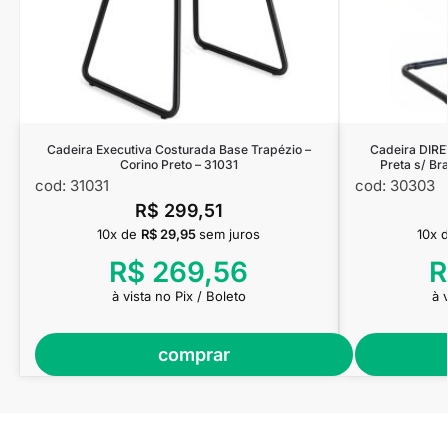
Cadeira Executiva Costurada Base Trapézio –
Cadeira DIR
Corino Preto – 31031
Preta s/ B
cod: 31031
cod: 30303
R$
299,51
10x de
R$
29,95
sem juros
10x 
R$
269,56
R
à vista no Pix / Boleto
à 
comprar