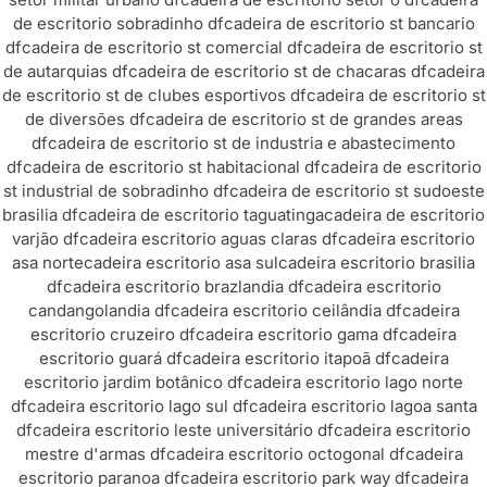
de escritorio sobradinho df
cadeira de escritorio st bancario
df
cadeira de escritorio st comercial df
cadeira de escritorio st
de autarquias df
cadeira de escritorio st de chacaras df
cadeira
de escritorio st de clubes esportivos df
cadeira de escritorio st
de diversões df
cadeira de escritorio st de grandes areas
df
cadeira de escritorio st de industria e abastecimento
df
cadeira de escritorio st habitacional df
cadeira de escritorio
st industrial de sobradinho df
cadeira de escritorio st sudoeste
brasilia df
cadeira de escritorio taguatinga
cadeira de escritorio
varjão df
cadeira escritorio aguas claras df
cadeira escritorio
asa norte
cadeira escritorio asa sul
cadeira escritorio brasilia
df
cadeira escritorio brazlandia df
cadeira escritorio
candangolandia df
cadeira escritorio ceilândia df
cadeira
escritorio cruzeiro df
cadeira escritorio gama df
cadeira
escritorio guará df
cadeira escritorio itapoã df
cadeira
escritorio jardim botânico df
cadeira escritorio lago norte
df
cadeira escritorio lago sul df
cadeira escritorio lagoa santa
df
cadeira escritorio leste universitário df
cadeira escritorio
mestre d'armas df
cadeira escritorio octogonal df
cadeira
escritorio paranoa df
cadeira escritorio park way df
cadeira