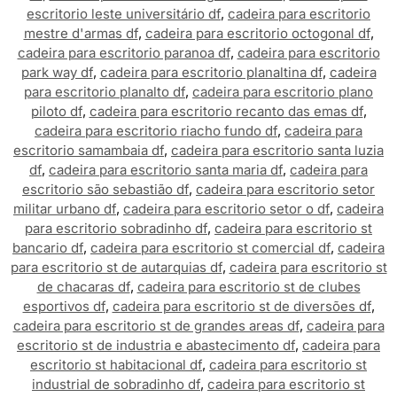
escritorio leste universitário df
,
cadeira para escritorio
mestre d'armas df
,
cadeira para escritorio octogonal df
,
cadeira para escritorio paranoa df
,
cadeira para escritorio
park way df
,
cadeira para escritorio planaltina df
,
cadeira
para escritorio planalto df
,
cadeira para escritorio plano
piloto df
,
cadeira para escritorio recanto das emas df
,
cadeira para escritorio riacho fundo df
,
cadeira para
escritorio samambaia df
,
cadeira para escritorio santa luzia
df
,
cadeira para escritorio santa maria df
,
cadeira para
escritorio são sebastião df
,
cadeira para escritorio setor
militar urbano df
,
cadeira para escritorio setor o df
,
cadeira
para escritorio sobradinho df
,
cadeira para escritorio st
bancario df
,
cadeira para escritorio st comercial df
,
cadeira
para escritorio st de autarquias df
,
cadeira para escritorio st
de chacaras df
,
cadeira para escritorio st de clubes
esportivos df
,
cadeira para escritorio st de diversões df
,
cadeira para escritorio st de grandes areas df
,
cadeira para
escritorio st de industria e abastecimento df
,
cadeira para
escritorio st habitacional df
,
cadeira para escritorio st
industrial de sobradinho df
,
cadeira para escritorio st