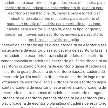
cadeira para escritorio st de grandes areas df
,
cadeira para
escritorio st de industria e abastecimento df
,
cadeira para
escritorio st habitacional df
,
cadeira para escritorio st
industrial de sobradinho df
,
cadeira para escritorio st
sudoeste brasilia df
,
cadeira para escritorio taguatinga
,
cadeira para escritorio varjão df
,
cadeira tipo longarina
,
longarinas
,
moveis para escritorio
,
móveis para escritório
em brasília
,
moveis recepção
cadeira de escritorio aguas claras df
cadeira de escritorio asa
norte
cadeira de escritorio asa sul
cadeira de escritorio brasilia
df
cadeira de escritorio brazlandia df
cadeira de escritorio
candangolandia df
cadeira de escritorio ceilândia df
cadeira de
escritorio cruzeiro df
cadeira de escritorio gama df
cadeira de
escritorio guará df
cadeira de escritorio itapoã df
cadeira de
escritorio jardim botânico df
cadeira de escritorio lago norte
df
cadeira de escritorio lago sul df
cadeira de escritorio lagoa
santa df
cadeira de escritorio leste universitário df
cadeira de
escritorio mestre d'armas df
cadeira de escritorio octogonal
df
cadeira de escritorio paranoa df
cadeira de escritorio park
way df
cadeira de escritorio planaltina df
cadeira de escritorio