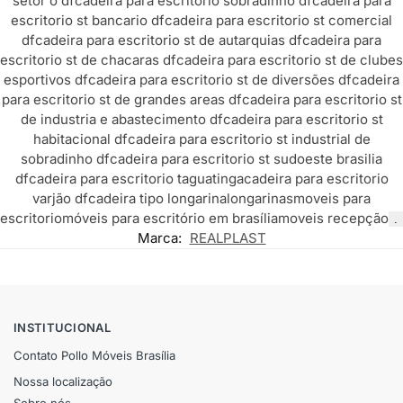
setor o df
cadeira para escritorio sobradinho df
cadeira para
escritorio st bancario df
cadeira para escritorio st comercial
df
cadeira para escritorio st de autarquias df
cadeira para
escritorio st de chacaras df
cadeira para escritorio st de clubes
esportivos df
cadeira para escritorio st de diversões df
cadeira
para escritorio st de grandes areas df
cadeira para escritorio st
de industria e abastecimento df
cadeira para escritorio st
habitacional df
cadeira para escritorio st industrial de
sobradinho df
cadeira para escritorio st sudoeste brasilia
df
cadeira para escritorio taguatinga
cadeira para escritorio
varjão df
cadeira tipo longarina
longarinas
moveis para
escritorio
móveis para escritório em brasília
moveis recepção
.
Marca:
REALPLAST
INSTITUCIONAL
Contato Pollo Móveis Brasília
Nossa localização