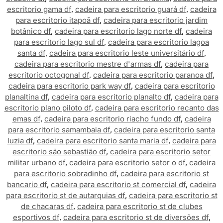
escritorio gama df
,
cadeira para escritorio guará df
,
cadeira
para escritorio itapoã df
,
cadeira para escritorio jardim
botânico df
,
cadeira para escritorio lago norte df
,
cadeira
para escritorio lago sul df
,
cadeira para escritorio lagoa
santa df
,
cadeira para escritorio leste universitário df
,
cadeira para escritorio mestre d'armas df
,
cadeira para
escritorio octogonal df
,
cadeira para escritorio paranoa df
,
cadeira para escritorio park way df
,
cadeira para escritorio
planaltina df
,
cadeira para escritorio planalto df
,
cadeira para
escritorio plano piloto df
,
cadeira para escritorio recanto das
emas df
,
cadeira para escritorio riacho fundo df
,
cadeira
para escritorio samambaia df
,
cadeira para escritorio santa
luzia df
,
cadeira para escritorio santa maria df
,
cadeira para
escritorio são sebastião df
,
cadeira para escritorio setor
militar urbano df
,
cadeira para escritorio setor o df
,
cadeira
para escritorio sobradinho df
,
cadeira para escritorio st
bancario df
,
cadeira para escritorio st comercial df
,
cadeira
para escritorio st de autarquias df
,
cadeira para escritorio st
de chacaras df
,
cadeira para escritorio st de clubes
esportivos df
,
cadeira para escritorio st de diversões df
,