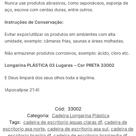
Nunca use produtos abrasivos, como saponáceos, esponja de
aço, escova com cerdas duras, entre outros.
Instruções de Conservação:
Evitar expor/utilizar os produtos em ambientes com alta
umidade, exemplo: câmaras frias, saunas e áreas molhadas.
Não armazenar produtos corrosivos, exemplo: ácido, cloro etc.
Longarina PLÁSTICA 03 Lugares – Cor PRETA 33002
E Deus limpará dos seus olhos toda a lágrima.
(Apocalipse 21:4)
Cód:
33002
Categoria:
Cadeira Longarina Plástica
Tags:
cadeira de escritorio aguas claras df
,
cadeira de
escritorio asa norte
,
cadeira de escritorio asa sul
,
cadeira de
escritorio brasilia df
,
cadeira de escritorio brazlandia df
,