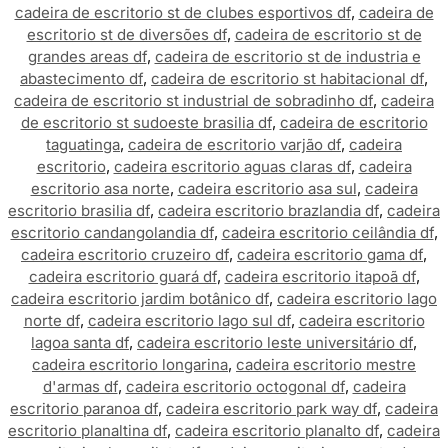
cadeira de escritorio st de clubes esportivos df
,
cadeira de
escritorio st de diversões df
,
cadeira de escritorio st de
grandes areas df
,
cadeira de escritorio st de industria e
abastecimento df
,
cadeira de escritorio st habitacional df
,
cadeira de escritorio st industrial de sobradinho df
,
cadeira
de escritorio st sudoeste brasilia df
,
cadeira de escritorio
taguatinga
,
cadeira de escritorio varjão df
,
cadeira
escritorio
,
cadeira escritorio aguas claras df
,
cadeira
escritorio asa norte
,
cadeira escritorio asa sul
,
cadeira
escritorio brasilia df
,
cadeira escritorio brazlandia df
,
cadeira
escritorio candangolandia df
,
cadeira escritorio ceilândia df
,
cadeira escritorio cruzeiro df
,
cadeira escritorio gama df
,
cadeira escritorio guará df
,
cadeira escritorio itapoã df
,
cadeira escritorio jardim botânico df
,
cadeira escritorio lago
norte df
,
cadeira escritorio lago sul df
,
cadeira escritorio
lagoa santa df
,
cadeira escritorio leste universitário df
,
cadeira escritorio longarina
,
cadeira escritorio mestre
d'armas df
,
cadeira escritorio octogonal df
,
cadeira
escritorio paranoa df
,
cadeira escritorio park way df
,
cadeira
escritorio planaltina df
,
cadeira escritorio planalto df
,
cadeira