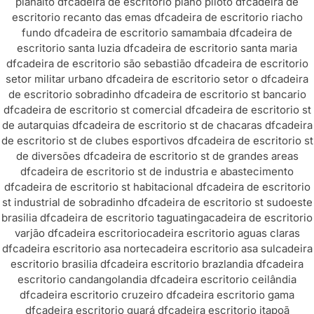
planalto df
cadeira de escritorio plano piloto df
cadeira de
escritorio recanto das emas df
cadeira de escritorio riacho
fundo df
cadeira de escritorio samambaia df
cadeira de
escritorio santa luzia df
cadeira de escritorio santa maria
df
cadeira de escritorio são sebastião df
cadeira de escritorio
setor militar urbano df
cadeira de escritorio setor o df
cadeira
de escritorio sobradinho df
cadeira de escritorio st bancario
df
cadeira de escritorio st comercial df
cadeira de escritorio st
de autarquias df
cadeira de escritorio st de chacaras df
cadeira
de escritorio st de clubes esportivos df
cadeira de escritorio st
de diversões df
cadeira de escritorio st de grandes areas
df
cadeira de escritorio st de industria e abastecimento
df
cadeira de escritorio st habitacional df
cadeira de escritorio
st industrial de sobradinho df
cadeira de escritorio st sudoeste
brasilia df
cadeira de escritorio taguatinga
cadeira de escritorio
varjão df
cadeira escritorio
cadeira escritorio aguas claras
df
cadeira escritorio asa norte
cadeira escritorio asa sul
cadeira
escritorio brasilia df
cadeira escritorio brazlandia df
cadeira
escritorio candangolandia df
cadeira escritorio ceilândia
df
cadeira escritorio cruzeiro df
cadeira escritorio gama
df
cadeira escritorio guará df
cadeira escritorio itapoã