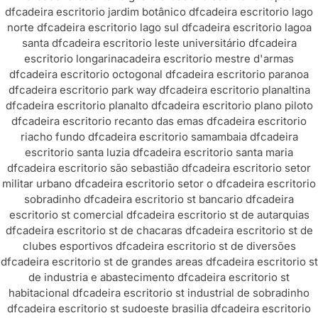
df
cadeira escritorio jardim botânico df
cadeira escritorio lago
norte df
cadeira escritorio lago sul df
cadeira escritorio lagoa
santa df
cadeira escritorio leste universitário df
cadeira
escritorio longarina
cadeira escritorio mestre d'armas
df
cadeira escritorio octogonal df
cadeira escritorio paranoa
df
cadeira escritorio park way df
cadeira escritorio planaltina
df
cadeira escritorio planalto df
cadeira escritorio plano piloto
df
cadeira escritorio recanto das emas df
cadeira escritorio
riacho fundo df
cadeira escritorio samambaia df
cadeira
escritorio santa luzia df
cadeira escritorio santa maria
df
cadeira escritorio são sebastião df
cadeira escritorio setor
militar urbano df
cadeira escritorio setor o df
cadeira escritorio
sobradinho df
cadeira escritorio st bancario df
cadeira
escritorio st comercial df
cadeira escritorio st de autarquias
df
cadeira escritorio st de chacaras df
cadeira escritorio st de
clubes esportivos df
cadeira escritorio st de diversões
df
cadeira escritorio st de grandes areas df
cadeira escritorio st
de industria e abastecimento df
cadeira escritorio st
habitacional df
cadeira escritorio st industrial de sobradinho
df
cadeira escritorio st sudoeste brasilia df
cadeira escritorio