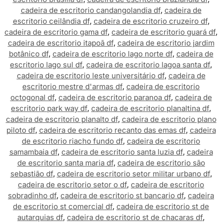
cadeira de escritorio candangolandia df
,
cadeira de
escritorio ceilândia df
,
cadeira de escritorio cruzeiro df
,
cadeira de escritorio gama df
,
cadeira de escritorio guará df
,
cadeira de escritorio itapoã df
,
cadeira de escritorio jardim
botânico df
,
cadeira de escritorio lago norte df
,
cadeira de
escritorio lago sul df
,
cadeira de escritorio lagoa santa df
,
cadeira de escritorio leste universitário df
,
cadeira de
escritorio mestre d'armas df
,
cadeira de escritorio
octogonal df
,
cadeira de escritorio paranoa df
,
cadeira de
escritorio park way df
,
cadeira de escritorio planaltina df
,
cadeira de escritorio planalto df
,
cadeira de escritorio plano
piloto df
,
cadeira de escritorio recanto das emas df
,
cadeira
de escritorio riacho fundo df
,
cadeira de escritorio
samambaia df
,
cadeira de escritorio santa luzia df
,
cadeira
de escritorio santa maria df
,
cadeira de escritorio são
sebastião df
,
cadeira de escritorio setor militar urbano df
,
cadeira de escritorio setor o df
,
cadeira de escritorio
sobradinho df
,
cadeira de escritorio st bancario df
,
cadeira
de escritorio st comercial df
,
cadeira de escritorio st de
autarquias df
,
cadeira de escritorio st de chacaras df
,