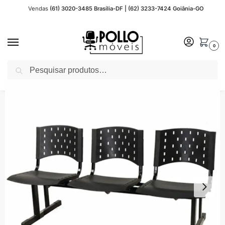
Vendas
(61) 3020-3485 Brasília-DF | (62) 3233-7424 Goiânia-GO
0
Pesquisar
Início
Cadeira Escritório
Cadeiras Longarina para Recepção
Cadeira Longarina Plástica
/
/
/