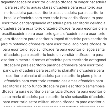
taguatinga
cadeira escritorio varjão df
cadeira longarina
cadeira
para escritorio aguas claras df
cadeira para escritorio asa
norte
cadeira para escritorio asa sul
cadeira para escritorio
brasilia df
cadeira para escritorio brazlandia df
cadeira para
escritorio candangolandia df
cadeira para escritorio ceilândia
df
cadeira para escritorio cruzeiro df
cadeira para escritório em
brasília
cadeira para escritorio gama df
cadeira para escritorio
guará df
cadeira para escritorio itapoã df
cadeira para escritorio
jardim botânico df
cadeira para escritorio lago norte df
cadeira
para escritorio lago sul df
cadeira para escritorio lagoa santa
df
cadeira para escritorio leste universitário df
cadeira para
escritorio mestre d'armas df
cadeira para escritorio octogonal
df
cadeira para escritorio paranoa df
cadeira para escritorio
park way df
cadeira para escritorio planaltina df
cadeira para
escritorio planalto df
cadeira para escritorio plano piloto
df
cadeira para escritorio recanto das emas df
cadeira para
escritorio riacho fundo df
cadeira para escritorio samambaia
df
cadeira para escritorio santa luzia df
cadeira para escritorio
santa maria df
cadeira para escritorio são sebastião df
cadeira
para escritorio setor militar urbano df
cadeira para escritorio