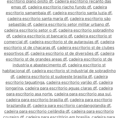
escritorio plano piloto df
,
cadeira escritorio recanto das
emas df
,
cadeira escritorio riacho fundo df
,
cadeira
escritorio samambaia df
,
cadeira escritorio santa luzia df
,
cadeira escritorio santa maria df
,
cadeira escritorio são
sebastião df
,
cadeira escritorio setor militar urbano df
,
cadeira escritorio setor o df
,
cadeira escritorio sobradinho
df
,
cadeira escritorio st bancario df
,
cadeira escritorio st
comercial df
,
cadeira escritorio st de autarquias df
,
cadeira
escritorio st de chacaras df
,
cadeira escritorio st de clubes
esportivos df
,
cadeira escritorio st de diversões df
,
cadeira
escritorio st de grandes areas df
,
cadeira escritorio st de
industria e abastecimento df
,
cadeira escritorio st
habitacional df
,
cadeira escritorio st industrial de sobradinho
df
,
cadeira escritorio st sudoeste brasilia df
,
cadeira
escritorio taguatinga
,
cadeira escritorio varjão df
,
cadeira
longarina
,
cadeira para escritorio aguas claras df
,
cadeira
para escritorio asa norte
,
cadeira para escritorio asa sul
,
cadeira para escritorio brasilia df
,
cadeira para escritorio
brazlandia df
,
cadeira para escritorio candangolandia df
,
cadeira para escritorio ceilândia df
,
cadeira para escritorio
cruzeiro df
,
cadeira para escritório em brasília
,
cadeira para