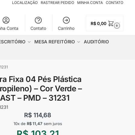
LOCALIZAÇÃO
RASTREAR PEDIDO
MINHA CONTA
CONTATO
R$
0,00
0
nha Conta
Contato
Carrinho
ESCRITÓRIO
MESA REFEITÓRIO
AUDITÓRIO
31231
ra Fixa 04 Pés Plástica
ropileno) – Cor Verde –
AST – PMD – 31231
1231
R$
114,68
10x de
R$
11,47
sem juros
R$
103,21