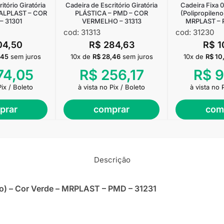
itório Giratória
Cadeira de Escritório Giratória
Cadeira Fixa 0
ALPLAST – COR
PLÁSTICA – PMD – COR
(Polipropileno
– 31301
VERMELHO – 31313
MRPLAST – 
cod: 31313
cod: 31230
04,50
R$
284,63
R$
1
,45
sem juros
10x de
R$
28,46
sem juros
10x de
R$
10
74,05
R$
256,17
R$
9
Pix / Boleto
à vista no Pix / Boleto
à vista no 
prar
comprar
com
Descrição
eno) – Cor Verde – MRPLAST – PMD – 31231