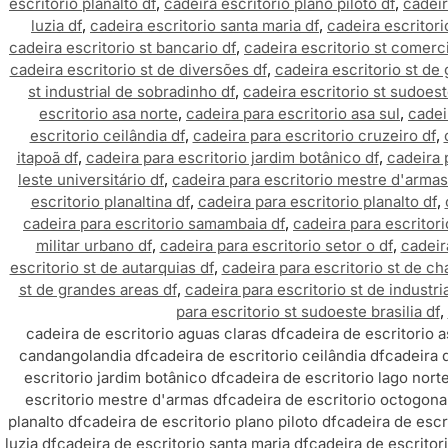
escritorio planalto df
,
cadeira escritorio plano piloto df
,
cadeir
luzia df
,
cadeira escritorio santa maria df
,
cadeira escritori
cadeira escritorio st bancario df
,
cadeira escritorio st comerci
cadeira escritorio st de diversões df
,
cadeira escritorio st de
st industrial de sobradinho df
,
cadeira escritorio st sudoeste
escritorio asa norte
,
cadeira para escritorio asa sul
,
cadei
escritorio ceilândia df
,
cadeira para escritorio cruzeiro df
,
itapoã df
,
cadeira para escritorio jardim botânico df
,
cadeira 
leste universitário df
,
cadeira para escritorio mestre d'armas
escritorio planaltina df
,
cadeira para escritorio planalto df
,
cadeira para escritorio samambaia df
,
cadeira para escritori
militar urbano df
,
cadeira para escritorio setor o df
,
cadeir
escritorio st de autarquias df
,
cadeira para escritorio st de ch
st de grandes areas df
,
cadeira para escritorio st de industr
para escritorio st sudoeste brasilia df
,
cadeira de escritorio aguas claras df
cadeira de escritorio a
candangolandia df
cadeira de escritorio ceilândia df
cadeira d
escritorio jardim botânico df
cadeira de escritorio lago nort
escritorio mestre d'armas df
cadeira de escritorio octogona
planalto df
cadeira de escritorio plano piloto df
cadeira de escr
luzia df
cadeira de escritorio santa maria df
cadeira de escritor