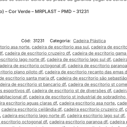
eno) – Cor Verde – MRPLAST – PMD – 31231
Cód:
31231
Categoria:
Cadeira Plástica
torio asa norte
,
cadeira de escritorio asa sul
,
cadeira de escrito
df
,
cadeira de escritorio cruzeiro df
,
cadeira de escritorio gama
scritorio lago norte df
,
cadeira de escritorio lago sul df
,
cadeira
adeira de escritorio octogonal df
,
cadeira de escritorio paranoa
itorio plano piloto df
,
cadeira de escritorio recanto das emas d
de escritorio santa maria df
,
cadeira de escritorio são sebastião
deira de escritorio st bancario df
,
cadeira de escritorio st come
s esportivos df
,
cadeira de escritorio st de diversões df
,
cadeir
abitacional df
,
cadeira de escritorio st industrial de sobradinho 
ra escritorio aguas claras df
,
cadeira escritorio asa norte
,
cadei
,
cadeira escritorio ceilândia df
,
cadeira escritorio cruzeiro df
,
c
,
cadeira escritorio lago norte df
,
cadeira escritorio lago sul df
,
 escritorio octogonal df
,
cadeira escritorio paranoa df
,
cadeira 