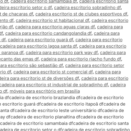
o df
,
cadeira escritorio samambaia df
,
cadeira escritorio santa
eira escritorio setor o df
,
cadeira escritorio sobradinho df
,
st de chacaras df
,
cadeira escritorio st de clubes esportivos df
,
ento df
,
cadeira escritorio st habitacional df
,
cadeira escritorio
rjão df
,
cadeira para escritorio aguas claras df
,
cadeira para
df
,
cadeira para escritorio candangolandia df
,
cadeira para
 df
,
cadeira para escritorio guará df
,
cadeira para escritorio
cadeira para escritorio lagoa santa df
,
cadeira para escritorio
o paranoa df
,
cadeira para escritorio park way df
,
cadeira para
recanto das emas df
,
cadeira para escritorio riacho fundo df
,
ara escritorio são sebastião df
,
cadeira para escritorio setor
rio df
,
cadeira para escritorio st comercial df
,
cadeira para
eira para escritorio st de diversões df
,
cadeira para escritorio
cadeira para escritorio st industrial de sobradinho df
,
cadeira
o df
,
móveis para escritório em brasília
ia df
cadeira de escritorio brazlandia df
cadeira de escritorio
 escritorio guará df
cadeira de escritorio itapoã df
cadeira de
santa df
cadeira de escritorio leste universitário df
cadeira de
way df
cadeira de escritorio planaltina df
cadeira de escritorio
cadeira de escritorio samambaia df
cadeira de escritorio santa
adeira de escritorio setor o df
cadeira de escritorio sobradinho