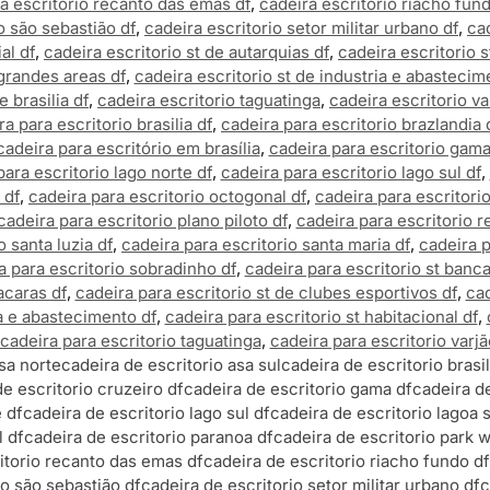
a escritorio recanto das emas df
,
cadeira escritorio riacho fund
o são sebastião df
,
cadeira escritorio setor militar urbano df
,
cad
al df
,
cadeira escritorio st de autarquias df
,
cadeira escritorio 
 grandes areas df
,
cadeira escritorio st de industria e abastecim
 brasilia df
,
cadeira escritorio taguatinga
,
cadeira escritorio va
ra para escritorio brasilia df
,
cadeira para escritorio brazlandia 
cadeira para escritório em brasília
,
cadeira para escritorio gama
para escritorio lago norte df
,
cadeira para escritorio lago sul df
,
 df
,
cadeira para escritorio octogonal df
,
cadeira para escritori
cadeira para escritorio plano piloto df
,
cadeira para escritorio 
o santa luzia df
,
cadeira para escritorio santa maria df
,
cadeira p
a para escritorio sobradinho df
,
cadeira para escritorio st banca
acaras df
,
cadeira para escritorio st de clubes esportivos df
,
cad
ia e abastecimento df
,
cadeira para escritorio st habitacional df
,
cadeira para escritorio taguatinga
,
cadeira para escritorio varjã
sa norte
cadeira de escritorio asa sul
cadeira de escritorio brasil
e escritorio cruzeiro df
cadeira de escritorio gama df
cadeira de
e df
cadeira de escritorio lago sul df
cadeira de escritorio lagoa 
l df
cadeira de escritorio paranoa df
cadeira de escritorio park 
itorio recanto das emas df
cadeira de escritorio riacho fundo df
io são sebastião df
cadeira de escritorio setor militar urbano df
c