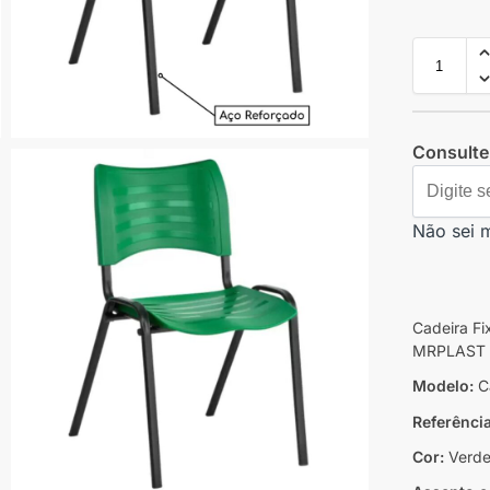
Consulte 
Não sei 
Cadeira Fi
MRPLAST 
Modelo:
Ca
Referênci
Cor:
Verd