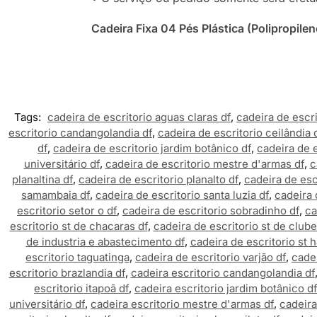
Cadeira Fixa 04 Pés Plástica (Polipropil
Tags:
cadeira de escritorio aguas claras df
,
cadeira de escri
escritorio candangolandia df
,
cadeira de escritorio ceilândia 
df
,
cadeira de escritorio jardim botânico df
,
cadeira de e
universitário df
,
cadeira de escritorio mestre d'armas df
,
c
planaltina df
,
cadeira de escritorio planalto df
,
cadeira de escr
samambaia df
,
cadeira de escritorio santa luzia df
,
cadeira 
escritorio setor o df
,
cadeira de escritorio sobradinho df
,
ca
escritorio st de chacaras df
,
cadeira de escritorio st de clube
de industria e abastecimento df
,
cadeira de escritorio st h
escritorio taguatinga
,
cadeira de escritorio varjão df
,
cadei
escritorio brazlandia df
,
cadeira escritorio candangolandia df
escritorio itapoã df
,
cadeira escritorio jardim botânico df
universitário df
,
cadeira escritorio mestre d'armas df
,
cadeira