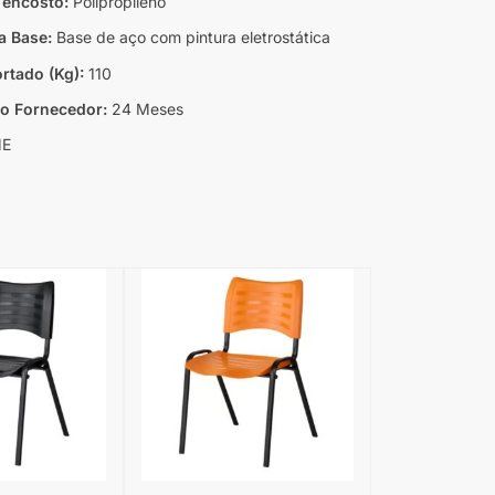
 encosto:
Polipropileno
a Base:
Base de aço com pintura eletrostática
rtado (Kg):
110
do Fornecedor:
24 Meses
E