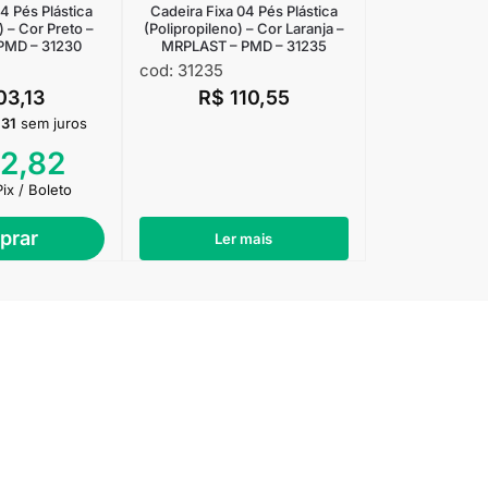
4 Pés Plástica
Cadeira Fixa 04 Pés Plástica
) – Cor Preto –
(Polipropileno) – Cor Laranja –
PMD – 31230
MRPLAST – PMD – 31235
cod: 31235
03,13
R$
110,55
,31
sem juros
2,82
Pix / Boleto
prar
Ler mais