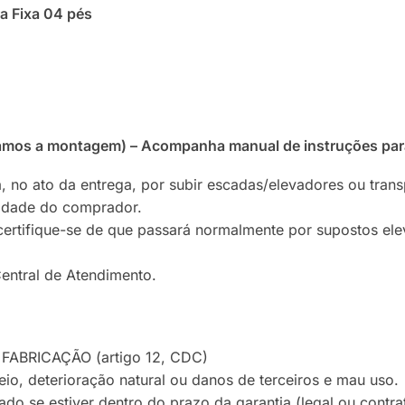
a Fixa 04 pés
zamos a montagem) – Acompanha manual de instruções pa
, no ato da entrega, por subir escadas/elevadores ou tran
lidade do comprador.
certifique-se de que passará normalmente por supostos ele
entral de Atendimento.
FABRICAÇÃO (artigo 12, CDC)
io, deterioração natural ou danos de terceiros e mau uso.
do se estiver dentro do prazo da garantia (legal ou contra