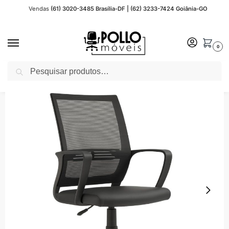
Vendas
(61) 3020-3485 Brasília-DF | (62) 3233-7424 Goiânia-GO
0
Pesquisar
Início
Cadeira Escritório
Cadeira Tela
Cadeira de Escritório Diretor Tela MAYA c/ braço – Cor Preto – 34029
/
/
/