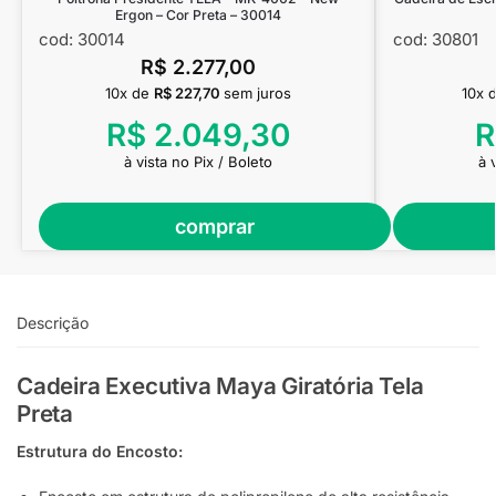
Ergon – Cor Preta – 30014
cod: 30014
cod: 30801
R$
2.277,00
10x de
R$
227,70
sem juros
10x 
R$
2.049,30
R
à vista no Pix / Boleto
à 
comprar
Descrição
Cadeira Executiva Maya Giratória Tela
Preta
Estrutura do Encosto: