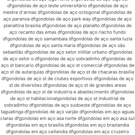
df
gondolas de aço leste universitário df
gondolas de aço
mestre d'armas df
gondolas de aço octogonal df
gondolas de
aço paranoa df
gondolas de aço park way df
gondolas de aço
planaltina brasilia df
gondolas de aço planalto df
gondolas de
aço recanto das emas df
gondolas de aço riacho fundo
df
gondolas de aço samambaia df
gondolas de aço santa luzia
df
gondolas de aço santa maria df
gondolas de aço são
sebastião df
gondolas de aço setor militar urbano df
gondolas
de aço setor o df
gondolas de aço sobradinho df
gondolas de
aço st bancario df
gondolas de aço st comercial df
gondolas de
aço st de autarquias df
gondolas de aço st de chacaras brasilia
df
gondolas de aço st de clubes esportivos df
gondolas de aço
st de diversões df
gondolas de aço st de grandes areas
df
gondolas de aço st de industria e abastecimento df
gondolas
de aço st habitacional
gondolas de aço st industrial de
sobradinho df
gondolas de aço sudoeste df
gondolas de aço
taguatinga df
gondolas de aço varjão df
gondolas em aço aguas
claras df
gondolas em aço asa norte df
gondolas em aço asa sul
df
gondolas em aço brasília df
gondolas em aço brazlandia
df
gondolas em aço ceilandia df
gondolas em aço cruzeiro