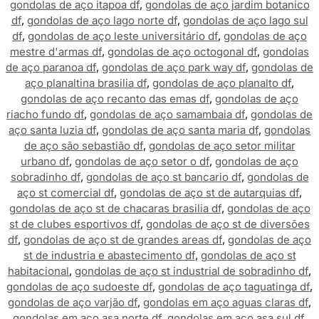
gondolas de aço itapoa df
,
gondolas de aço jardim botanico
df
,
gondolas de aço lago norte df
,
gondolas de aço lago sul
df
,
gondolas de aço leste universitário df
,
gondolas de aço
mestre d'armas df
,
gondolas de aço octogonal df
,
gondolas
de aço paranoa df
,
gondolas de aço park way df
,
gondolas de
aço planaltina brasilia df
,
gondolas de aço planalto df
,
gondolas de aço recanto das emas df
,
gondolas de aço
riacho fundo df
,
gondolas de aço samambaia df
,
gondolas de
aço santa luzia df
,
gondolas de aço santa maria df
,
gondolas
de aço são sebastião df
,
gondolas de aço setor militar
urbano df
,
gondolas de aço setor o df
,
gondolas de aço
sobradinho df
,
gondolas de aço st bancario df
,
gondolas de
aço st comercial df
,
gondolas de aço st de autarquias df
,
gondolas de aço st de chacaras brasilia df
,
gondolas de aço
st de clubes esportivos df
,
gondolas de aço st de diversões
df
,
gondolas de aço st de grandes areas df
,
gondolas de aço
st de industria e abastecimento df
,
gondolas de aço st
habitacional
,
gondolas de aço st industrial de sobradinho df
,
gondolas de aço sudoeste df
,
gondolas de aço taguatinga df
,
gondolas de aço varjão df
,
gondolas em aço aguas claras df
,
gondolas em aço asa norte df
,
gondolas em aço asa sul df
,