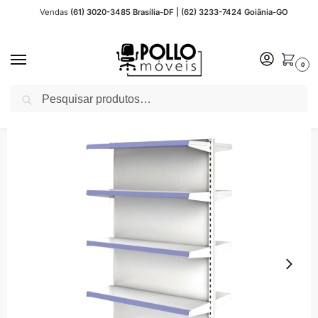
Vendas
(61) 3020-3485 Brasília-DF | (62) 3233-7424 Goiânia-GO
0
Pesquisar
Início
Gôndolas de Aço
Central
Gôndola Fácil CONTINUAÇÃO de Centro 1,62×0,90m 15002
/
/
/