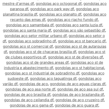
mestre d'armas df
,
gondolas aço octogonal df
,
gondolas aço
paranoa df
,
gondolas aço park way df
,
gondolas aço
planaltina brasilia df
,
gondolas aço planalto df
,
gondolas aço
recanto das emas df
,
gondolas aço riacho fundo df
,
gondolas aço samambaia df
,
gondolas aço santa luzia df
,
gondolas aço santa maria df
,
gondolas aço são sebastião df
,
gondolas aço setor militar urbano df
,
gondolas aço setor o
df
,
gondolas aço sobradinho df
,
gondolas aço st bancario df
,
gondolas aço st comercial df
,
gondolas aço st de autarquias
df
,
gondolas aço st de chacaras brasilia df
,
gondolas aço st
de clubes esportivos df
,
gondolas aço st de diversões df
,
gondolas aço st de grandes areas df
,
gondolas aço st de
industria e abastecimento df
,
gondolas aço st habitacional
,
gondolas aço st industrial de sobradinho df
,
gondolas aço
sudoeste df
,
gondolas aço taguatinga df
,
gondolas aço
varjão df
,
gondolas de aço
,
gondolas de aço aguas claras df
,
gondolas de aço asa norte df
,
gondolas de aço asa sul df
,
gondolas de aço brasília df
,
gondolas de aço brazlandia df
,
gondolas de aço ceilandia df
,
gondolas de aço cruzeiro df
,
gondolas de aço gama df
,
gondolas de aço guara df
,