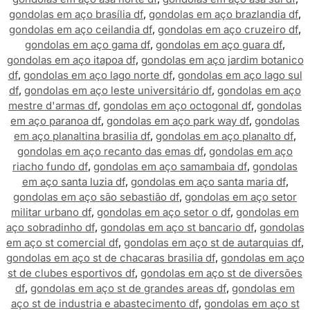
gondolas em aço brasília df
,
gondolas em aço brazlandia df
,
gondolas em aço ceilandia df
,
gondolas em aço cruzeiro df
,
gondolas em aço gama df
,
gondolas em aço guara df
,
gondolas em aço itapoa df
,
gondolas em aço jardim botanico
df
,
gondolas em aço lago norte df
,
gondolas em aço lago sul
df
,
gondolas em aço leste universitário df
,
gondolas em aço
mestre d'armas df
,
gondolas em aço octogonal df
,
gondolas
em aço paranoa df
,
gondolas em aço park way df
,
gondolas
em aço planaltina brasilia df
,
gondolas em aço planalto df
,
gondolas em aço recanto das emas df
,
gondolas em aço
riacho fundo df
,
gondolas em aço samambaia df
,
gondolas
em aço santa luzia df
,
gondolas em aço santa maria df
,
gondolas em aço são sebastião df
,
gondolas em aço setor
militar urbano df
,
gondolas em aço setor o df
,
gondolas em
aço sobradinho df
,
gondolas em aço st bancario df
,
gondolas
em aço st comercial df
,
gondolas em aço st de autarquias df
,
gondolas em aço st de chacaras brasilia df
,
gondolas em aço
st de clubes esportivos df
,
gondolas em aço st de diversões
df
,
gondolas em aço st de grandes areas df
,
gondolas em
aço st de industria e abastecimento df
,
gondolas em aço st