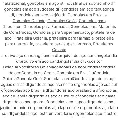
habitacional
,
gondolas em aço st industrial de sobradinho df
,
gondolas em aço sudoeste df
,
gondolas em aço taguatinga
df
,
gondolas em aço varjão df
,
Gondolas em Brasília
,
Gondolas Goiania
,
Gondolas Goiás
,
Gondolas para
Depositos
,
Gondolas para Farmacia
,
Gondolas para Materiais
de Construcao
,
Gondolas para Supermercado
,
prateleira de
aço
,
Prateleira Goiania
,
prateleira para farmacia
,
prateleira
para mercearia
,
prateleira para supermercado
,
Prateleiras
Goiania
arquivo aço candangolandia df
arquivo de aço candangolandia
df
arquivo em aço candangolandia df
Expositor
Goiania
Expositores Goiania
gondoals de aco
Gondola
gondola
de aço
Gondola de Centro
Gondola em Brasília
Gondola
Goiania
Gondola Goiás
Gondola Lateral
Gondolas
gondolas aço
aguas claras df
gondolas aço asa norte df
gondolas aço asa sul
df
gondolas aço brasília df
gondolas aço brazlandia df
gondolas
aço ceilandia df
gondolas aço cruzeiro df
gondolas aço gama
df
gondolas aço guara df
gondolas aço itapoa df
gondolas aço
jardim botanico df
gondolas aço lago norte df
gondolas aço lago
sul df
gondolas aço leste universitário df
gondolas aço mestre