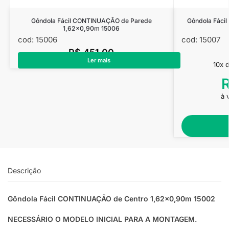
Gôndola Fácil CONTINUAÇÃO de Parede
Gôndola Fáci
1,62×0,90m 15006
cod: 15006
cod: 15007
R$
451,00
Ler mais
10x 
à 
Descrição
Gôndola Fácil CONTINUAÇÃO de Centro 1,62×0,90m 15002
NECESSÁRIO O MODELO INICIAL PARA A MONTAGEM.