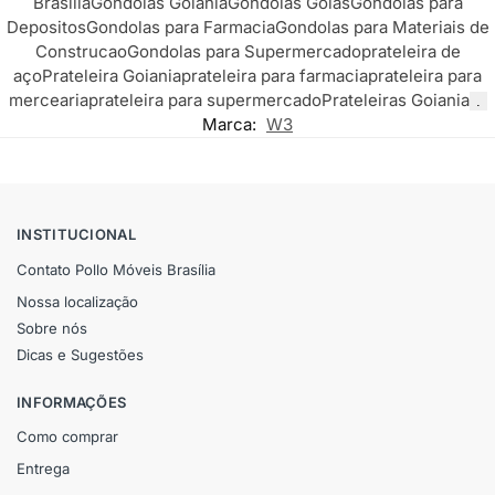
Brasília
Gondolas Goiania
Gondolas Goiás
Gondolas para
Depositos
Gondolas para Farmacia
Gondolas para Materiais de
Construcao
Gondolas para Supermercado
prateleira de
aço
Prateleira Goiania
prateleira para farmacia
prateleira para
mercearia
prateleira para supermercado
Prateleiras Goiania
.
Marca:
W3
INSTITUCIONAL
Contato Pollo Móveis Brasília
Nossa localização
Sobre nós
Dicas e Sugestões
INFORMAÇÕES
Como comprar
Entrega