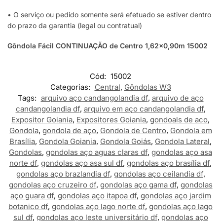
• O serviço ou pedido somente será efetuado se estiver dentro
do prazo da garantia (legal ou contratual)
Gôndola Fácil CONTINUAÇÃO de Centro 1,62×0,90m 15002
Cód:
15002
Categorias:
Central
,
Gôndolas W3
Tags:
arquivo aço candangolandia df
,
arquivo de aço
candangolandia df
,
arquivo em aço candangolandia df
,
Expositor Goiania
,
Expositores Goiania
,
gondoals de aco
,
Gondola
,
gondola de aço
,
Gondola de Centro
,
Gondola em
Brasília
,
Gondola Goiania
,
Gondola Goiás
,
Gondola Lateral
,
Gondolas
,
gondolas aço aguas claras df
,
gondolas aço asa
norte df
,
gondolas aço asa sul df
,
gondolas aço brasília df
,
gondolas aço brazlandia df
,
gondolas aço ceilandia df
,
gondolas aço cruzeiro df
,
gondolas aço gama df
,
gondolas
aço guara df
,
gondolas aço itapoa df
,
gondolas aço jardim
botanico df
,
gondolas aço lago norte df
,
gondolas aço lago
sul df
,
gondolas aço leste universitário df
,
gondolas aço