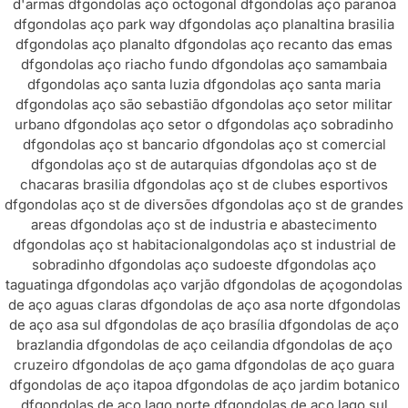
d'armas df
gondolas aço octogonal df
gondolas aço paranoa
df
gondolas aço park way df
gondolas aço planaltina brasilia
df
gondolas aço planalto df
gondolas aço recanto das emas
df
gondolas aço riacho fundo df
gondolas aço samambaia
df
gondolas aço santa luzia df
gondolas aço santa maria
df
gondolas aço são sebastião df
gondolas aço setor militar
urbano df
gondolas aço setor o df
gondolas aço sobradinho
df
gondolas aço st bancario df
gondolas aço st comercial
df
gondolas aço st de autarquias df
gondolas aço st de
chacaras brasilia df
gondolas aço st de clubes esportivos
df
gondolas aço st de diversões df
gondolas aço st de grandes
areas df
gondolas aço st de industria e abastecimento
df
gondolas aço st habitacional
gondolas aço st industrial de
sobradinho df
gondolas aço sudoeste df
gondolas aço
taguatinga df
gondolas aço varjão df
gondolas de aço
gondolas
de aço aguas claras df
gondolas de aço asa norte df
gondolas
de aço asa sul df
gondolas de aço brasília df
gondolas de aço
brazlandia df
gondolas de aço ceilandia df
gondolas de aço
cruzeiro df
gondolas de aço gama df
gondolas de aço guara
df
gondolas de aço itapoa df
gondolas de aço jardim botanico
df
gondolas de aço lago norte df
gondolas de aço lago sul