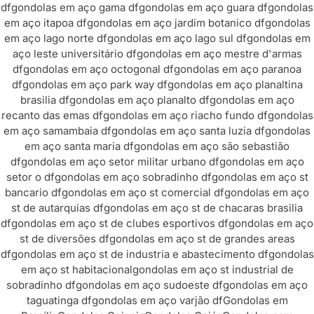
df
gondolas em aço gama df
gondolas em aço guara df
gondolas
em aço itapoa df
gondolas em aço jardim botanico df
gondolas
em aço lago norte df
gondolas em aço lago sul df
gondolas em
aço leste universitário df
gondolas em aço mestre d'armas
df
gondolas em aço octogonal df
gondolas em aço paranoa
df
gondolas em aço park way df
gondolas em aço planaltina
brasilia df
gondolas em aço planalto df
gondolas em aço
recanto das emas df
gondolas em aço riacho fundo df
gondolas
em aço samambaia df
gondolas em aço santa luzia df
gondolas
em aço santa maria df
gondolas em aço são sebastião
df
gondolas em aço setor militar urbano df
gondolas em aço
setor o df
gondolas em aço sobradinho df
gondolas em aço st
bancario df
gondolas em aço st comercial df
gondolas em aço
st de autarquias df
gondolas em aço st de chacaras brasilia
df
gondolas em aço st de clubes esportivos df
gondolas em aço
st de diversões df
gondolas em aço st de grandes areas
df
gondolas em aço st de industria e abastecimento df
gondolas
em aço st habitacional
gondolas em aço st industrial de
sobradinho df
gondolas em aço sudoeste df
gondolas em aço
taguatinga df
gondolas em aço varjão df
Gondolas em