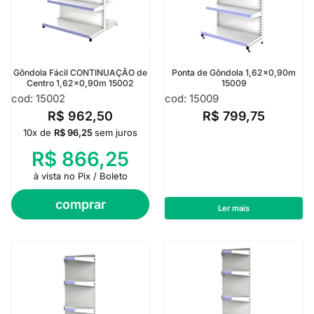
Gôndola Fácil CONTINUAÇÃO de
Ponta de Gôndola 1,62×0,90m
Centro 1,62×0,90m 15002
15009
cod: 15002
cod: 15009
R$
962,50
R$
799,75
10x de
R$
96,25
sem juros
R$
866,25
à vista no Pix / Boleto
comprar
Ler mais