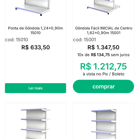
Ponta de Gôndola 1,24×0,90m
Gôndola Fácil INICIAL de Centro
15010
1,62×0,90m 15001
cod: 15010
cod: 15001
R$
633,50
R$
1.347,50
10x de
R$
134,75
sem juros
R$
1.212,75
à vista no Pix / Boleto
comprar
Ler mais