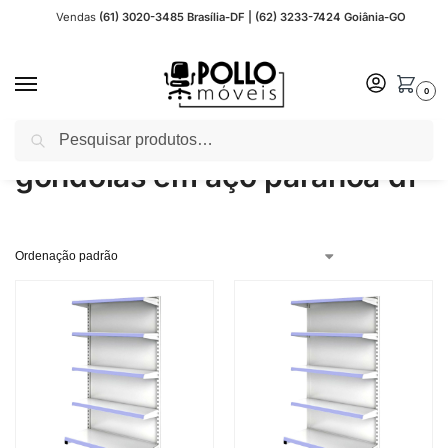
Vendas
(61) 3020-3485 Brasília-DF | (62) 3233-7424 Goiânia-GO
0
Pesquisar
Início
Produtos marcados com a tag “gondolas em aço paranoa df”
/
gondolas em aço paranoa df