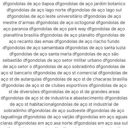
df
gondolas de aço itapoa df
gondolas de aço jardim botanico
df
gondolas de aço lago norte df
gondolas de aço lago sul
df
gondolas de aço leste universitário df
gondolas de aço
mestre d'armas df
gondolas de aço octogonal df
gondolas de
aço paranoa df
gondolas de aço park way df
gondolas de aço
planaltina brasilia df
gondolas de aço planalto df
gondolas de
aço recanto das emas df
gondolas de aço riacho fundo
df
gondolas de aço samambaia df
gondolas de aço santa luzia
df
gondolas de aço santa maria df
gondolas de aço são
sebastião df
gondolas de aço setor militar urbano df
gondolas
de aço setor o df
gondolas de aço sobradinho df
gondolas de
aço st bancario df
gondolas de aço st comercial df
gondolas de
aço st de autarquias df
gondolas de aço st de chacaras brasilia
df
gondolas de aço st de clubes esportivos df
gondolas de aço
st de diversões df
gondolas de aço st de grandes areas
df
gondolas de aço st de industria e abastecimento df
gondolas
de aço st habitacional
gondolas de aço st industrial de
sobradinho df
gondolas de aço sudoeste df
gondolas de aço
taguatinga df
gondolas de aço varjão df
gondolas em aço aguas
claras df
gondolas em aço asa norte df
gondolas em aço asa sul