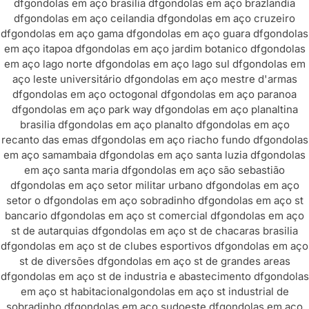
df
gondolas em aço brasília df
gondolas em aço brazlandia
df
gondolas em aço ceilandia df
gondolas em aço cruzeiro
df
gondolas em aço gama df
gondolas em aço guara df
gondolas
em aço itapoa df
gondolas em aço jardim botanico df
gondolas
em aço lago norte df
gondolas em aço lago sul df
gondolas em
aço leste universitário df
gondolas em aço mestre d'armas
df
gondolas em aço octogonal df
gondolas em aço paranoa
df
gondolas em aço park way df
gondolas em aço planaltina
brasilia df
gondolas em aço planalto df
gondolas em aço
recanto das emas df
gondolas em aço riacho fundo df
gondolas
em aço samambaia df
gondolas em aço santa luzia df
gondolas
em aço santa maria df
gondolas em aço são sebastião
df
gondolas em aço setor militar urbano df
gondolas em aço
setor o df
gondolas em aço sobradinho df
gondolas em aço st
bancario df
gondolas em aço st comercial df
gondolas em aço
st de autarquias df
gondolas em aço st de chacaras brasilia
df
gondolas em aço st de clubes esportivos df
gondolas em aço
st de diversões df
gondolas em aço st de grandes areas
df
gondolas em aço st de industria e abastecimento df
gondolas
em aço st habitacional
gondolas em aço st industrial de
sobradinho df
gondolas em aço sudoeste df
gondolas em aço