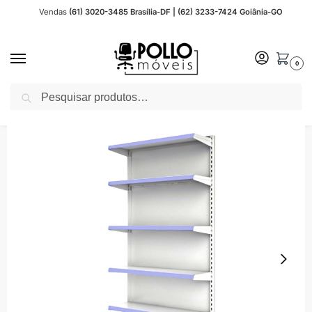
Vendas
(61) 3020-3485 Brasília-DF | (62) 3233-7424 Goiânia-GO
0
Pesquisar
Início
Gôndolas de Aço
Parede
Gôndola Fácil CONTINUAÇÃO de Parede 2,02×0,90m 15008
/
/
/