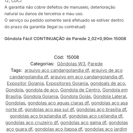
12, CDC)
A garantia não cobre defeitos de manuseio, deterioração
natural ou danos de terceiros e mau uso.
O serviço ou pedido somente será efetuado se estiver dentro
do prazo da garantia (legal ou contratual)
Gôndola Fácil CONTINUAÇÃO de Parede 2,02×0,90m 15008
Cód:
15008
Categorias:
Gôndolas W3
,
Parede
Tags:
arquivo aço candangolandia df
,
arquivo de aço
candangolandia df
,
arquivo em aço candangolandia df
,
Expositor Goiania
,
Expositores Goiania
,
gondoals de aco
,
Gondola
,
gondola de aço
,
Gondola de Centro
,
Gondola em
Brasília
,
Gondola Goiania
,
Gondola Goiás
,
Gondola Lateral
,
Gondolas
,
gondolas aço aguas claras df
,
gondolas aço asa
norte df
,
gondolas aço asa sul df
,
gondolas aço brasília df
,
gondolas aço brazlandia df
,
gondolas aço ceilandia df
,
gondolas aço cruzeiro df
,
gondolas aço gama df
,
gondolas
aço guara df
,
gondolas aço itapoa df
,
gondolas aço jardim