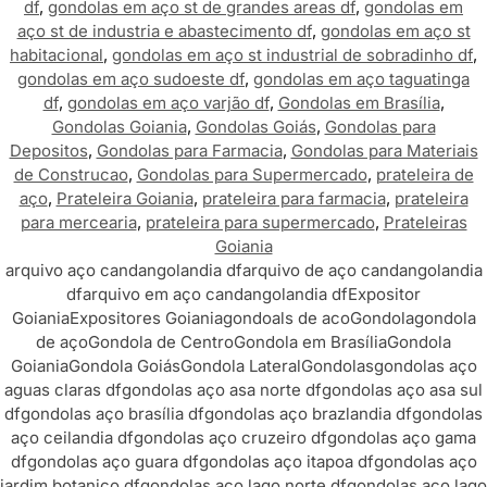
df
,
gondolas em aço st de grandes areas df
,
gondolas em
aço st de industria e abastecimento df
,
gondolas em aço st
habitacional
,
gondolas em aço st industrial de sobradinho df
,
gondolas em aço sudoeste df
,
gondolas em aço taguatinga
df
,
gondolas em aço varjão df
,
Gondolas em Brasília
,
Gondolas Goiania
,
Gondolas Goiás
,
Gondolas para
Depositos
,
Gondolas para Farmacia
,
Gondolas para Materiais
de Construcao
,
Gondolas para Supermercado
,
prateleira de
aço
,
Prateleira Goiania
,
prateleira para farmacia
,
prateleira
para mercearia
,
prateleira para supermercado
,
Prateleiras
Goiania
arquivo aço candangolandia df
arquivo de aço candangolandia
df
arquivo em aço candangolandia df
Expositor
Goiania
Expositores Goiania
gondoals de aco
Gondola
gondola
de aço
Gondola de Centro
Gondola em Brasília
Gondola
Goiania
Gondola Goiás
Gondola Lateral
Gondolas
gondolas aço
aguas claras df
gondolas aço asa norte df
gondolas aço asa sul
df
gondolas aço brasília df
gondolas aço brazlandia df
gondolas
aço ceilandia df
gondolas aço cruzeiro df
gondolas aço gama
df
gondolas aço guara df
gondolas aço itapoa df
gondolas aço
jardim botanico df
gondolas aço lago norte df
gondolas aço lago