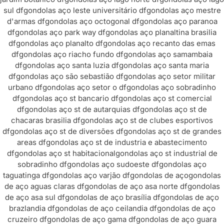
sul df
gondolas aço leste universitário df
gondolas aço mestre
d'armas df
gondolas aço octogonal df
gondolas aço paranoa
df
gondolas aço park way df
gondolas aço planaltina brasilia
df
gondolas aço planalto df
gondolas aço recanto das emas
df
gondolas aço riacho fundo df
gondolas aço samambaia
df
gondolas aço santa luzia df
gondolas aço santa maria
df
gondolas aço são sebastião df
gondolas aço setor militar
urbano df
gondolas aço setor o df
gondolas aço sobradinho
df
gondolas aço st bancario df
gondolas aço st comercial
df
gondolas aço st de autarquias df
gondolas aço st de
chacaras brasilia df
gondolas aço st de clubes esportivos
df
gondolas aço st de diversões df
gondolas aço st de grandes
areas df
gondolas aço st de industria e abastecimento
df
gondolas aço st habitacional
gondolas aço st industrial de
sobradinho df
gondolas aço sudoeste df
gondolas aço
taguatinga df
gondolas aço varjão df
gondolas de aço
gondolas
de aço aguas claras df
gondolas de aço asa norte df
gondolas
de aço asa sul df
gondolas de aço brasília df
gondolas de aço
brazlandia df
gondolas de aço ceilandia df
gondolas de aço
cruzeiro df
gondolas de aço gama df
gondolas de aço guara