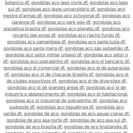
botanico df
,
gondolas aço lago norte df
,
gondolas aço lago
sul df
,
gondolas aço leste universitário df
,
gondolas aço
mestre d'armas df
,
gondolas aço octogonal df
,
gondolas aço
paranoa df
,
gondolas aço park way df
,
gondolas aço
planaltina brasilia df
,
gondolas aço planalto df
,
gondolas aço
recanto das emas df
,
gondolas aço riacho fundo df
,
gondolas aço samambaia df
,
gondolas aço santa luzia df
,
gondolas aço santa maria df
,
gondolas aço são sebastião df
,
gondolas aço setor militar urbano df
,
gondolas aço setor o
df
,
gondolas aço sobradinho df
,
gondolas aço st bancario df
,
gondolas aço st comercial df
,
gondolas aço st de autarquias
df
,
gondolas aço st de chacaras brasilia df
,
gondolas aço st
de clubes esportivos df
,
gondolas aço st de diversões df
,
gondolas aço st de grandes areas df
,
gondolas aço st de
industria e abastecimento df
,
gondolas aço st habitacional
,
gondolas aço st industrial de sobradinho df
,
gondolas aço
sudoeste df
,
gondolas aço taguatinga df
,
gondolas aço
varjão df
,
gondolas de aço
,
gondolas de aço aguas claras df
,
gondolas de aço asa norte df
,
gondolas de aço asa sul df
,
gondolas de aço brasília df
,
gondolas de aço brazlandia df
,