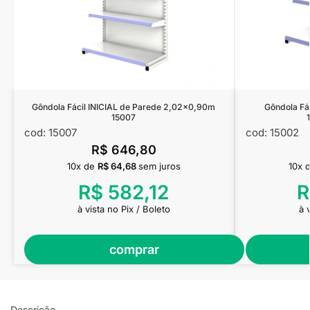
Gôndola Fácil INICIAL de Parede 2,02×0,90m
Gôndola F
15007
cod: 15007
cod: 15002
R$
646,80
10x de
R$
64,68
sem juros
10x 
R$
582,12
R
à vista no Pix / Boleto
à 
comprar
Descrição