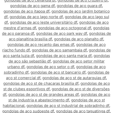
gondolas de aço ceilandia df
,
gondolas de aço cruzeiro df
,
gondolas de aço gama df
,
gondolas de aço guara df
,
gondolas de aço itapoa df
,
gondolas de aço jardim botanico
df
,
gondolas de aço lago norte df
,
gondolas de aço lago sul
df
,
gondolas de aço leste universitário df
,
gondolas de aço
mestre d'armas df
,
gondolas de aço octogonal df
,
gondolas
de aço paranoa df
,
gondolas de aço park way df
,
gondolas de
aço planaltina brasilia df
,
gondolas de aço planalto df
,
gondolas de aço recanto das emas df
,
gondolas de aço
riacho fundo df
,
gondolas de aço samambaia df
,
gondolas de
aço santa luzia df
,
gondolas de aço santa maria df
,
gondolas
de aço são sebastião df
,
gondolas de aço setor militar
urbano df
,
gondolas de aço setor o df
,
gondolas de aço
sobradinho df
,
gondolas de aço st bancario df
,
gondolas de
aço st comercial df
,
gondolas de aço st de autarquias df
,
gondolas de aço st de chacaras brasilia df
,
gondolas de aço
st de clubes esportivos df
,
gondolas de aço st de diversões
df
,
gondolas de aço st de grandes areas df
,
gondolas de aço
st de industria e abastecimento df
,
gondolas de aço st
habitacional
,
gondolas de aço st industrial de sobradinho df
,
gondolas de aço sudoeste df
,
gondolas de aço taguatinga df
,