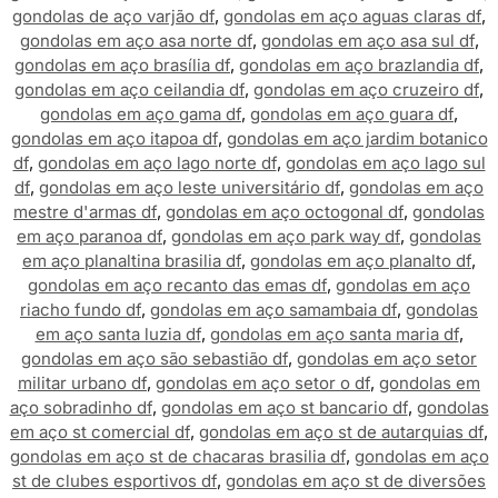
gondolas de aço varjão df
,
gondolas em aço aguas claras df
,
gondolas em aço asa norte df
,
gondolas em aço asa sul df
,
gondolas em aço brasília df
,
gondolas em aço brazlandia df
,
gondolas em aço ceilandia df
,
gondolas em aço cruzeiro df
,
gondolas em aço gama df
,
gondolas em aço guara df
,
gondolas em aço itapoa df
,
gondolas em aço jardim botanico
df
,
gondolas em aço lago norte df
,
gondolas em aço lago sul
df
,
gondolas em aço leste universitário df
,
gondolas em aço
mestre d'armas df
,
gondolas em aço octogonal df
,
gondolas
em aço paranoa df
,
gondolas em aço park way df
,
gondolas
em aço planaltina brasilia df
,
gondolas em aço planalto df
,
gondolas em aço recanto das emas df
,
gondolas em aço
riacho fundo df
,
gondolas em aço samambaia df
,
gondolas
em aço santa luzia df
,
gondolas em aço santa maria df
,
gondolas em aço são sebastião df
,
gondolas em aço setor
militar urbano df
,
gondolas em aço setor o df
,
gondolas em
aço sobradinho df
,
gondolas em aço st bancario df
,
gondolas
em aço st comercial df
,
gondolas em aço st de autarquias df
,
gondolas em aço st de chacaras brasilia df
,
gondolas em aço
st de clubes esportivos df
,
gondolas em aço st de diversões