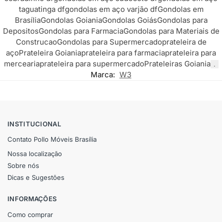
taguatinga df
gondolas em aço varjão df
Gondolas em
Brasília
Gondolas Goiania
Gondolas Goiás
Gondolas para
Depositos
Gondolas para Farmacia
Gondolas para Materiais de
Construcao
Gondolas para Supermercado
prateleira de
aço
Prateleira Goiania
prateleira para farmacia
prateleira para
mercearia
prateleira para supermercado
Prateleiras Goiania
.
Marca:
W3
INSTITUCIONAL
Contato Pollo Móveis Brasília
Nossa localização
Sobre nós
Dicas e Sugestões
INFORMAÇÕES
Como comprar