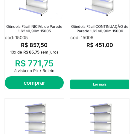
Gôndola Fácil INICIAL de Parede
Gôndola Fácil CONTINUAÇÃO de
1,62×0,90m 15005
Parede 1,62×0,90m 15006
cod: 15005
cod: 15006
R$
857,50
R$
451,00
10x de
R$
85,75
sem juros
R$
771,75
à vista no Pix / Boleto
comprar
Ler mais