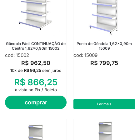
Gôndola Fácil CONTINUAÇÃO de
Ponta de Gôndola 1,62×0,90m
Centro 1,62×0,90m 15002
15009
cod: 15002
cod: 15009
R$
962,50
R$
799,75
10x de
R$
96,25
sem juros
R$
866,25
à vista no Pix / Boleto
comprar
Ler mais