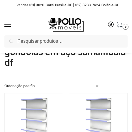
Vendas
(61) 3020-3485 Brasília-DF | (62) 3233-7424 Goiânia-GO
0
Pesquisar
Início
Produtos marcados com a tag “gondolas em aço samambaia df”
/
gondolas em aço samambaia
df