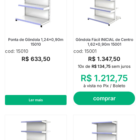
Ponta de Gôndola 1,24×0,90m
Gôndola Fácil INICIAL de Centro
15010
1,62×0,90m 15001
cod: 15010
cod: 15001
R$
633,50
R$
1.347,50
10x de
R$
134,75
sem juros
R$
1.212,75
à vista no Pix / Boleto
comprar
Ler mais