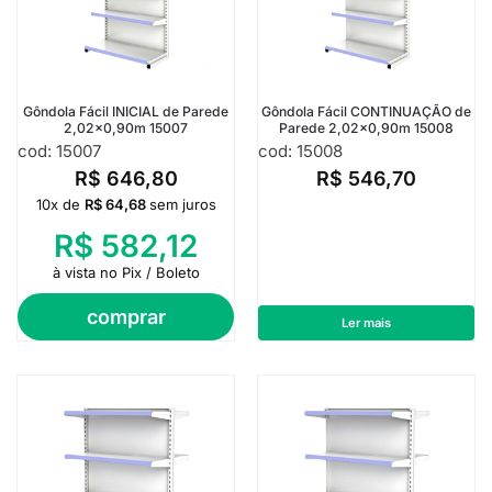
Gôndola Fácil INICIAL de Parede
Gôndola Fácil CONTINUAÇÃO de
2,02×0,90m 15007
Parede 2,02×0,90m 15008
cod: 15007
cod: 15008
R$
646,80
R$
546,70
10x de
R$
64,68
sem juros
R$
582,12
à vista no Pix / Boleto
comprar
Ler mais