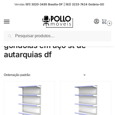
Vendas
(61) 3020-3485 Brasília-DF | (62) 3233-7424 Goiânia-GO
0
Pesquisar
Início
Produtos marcados com a tag “gondolas em aço st de autarquias df”
/
gondolas em aço st de
autarquias df