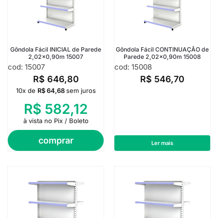
Gôndola Fácil INICIAL de Parede
Gôndola Fácil CONTINUAÇÃO de
2,02×0,90m 15007
Parede 2,02×0,90m 15008
cod: 15007
cod: 15008
R$
646,80
R$
546,70
10x de
R$
64,68
sem juros
R$
582,12
à vista no Pix / Boleto
comprar
Ler mais