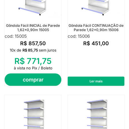
Gôndola Fácil INICIAL de Parede
Gôndola Fácil CONTINUAÇÃO de
1,62×0,90m 15005
Parede 1,62×0,90m 15006
cod: 15005
cod: 15006
R$
857,50
R$
451,00
10x de
R$
85,75
sem juros
R$
771,75
à vista no Pix / Boleto
comprar
Ler mais