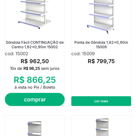
Gôndola Fácil CONTINUAÇÃO de
Ponta de Gôndola 1,62×0,90m
Centro 1,62×0,90m 15002
15009
cod: 15002
cod: 15009
R$
962,50
R$
799,75
10x de
R$
96,25
sem juros
R$
866,25
à vista no Pix / Boleto
comprar
Ler mais