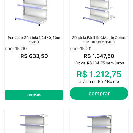
Ponta de Gôndola 1,24×0,90m
Gôndola Fácil INICIAL de Centro
15010
1,62×0,90m 15001
cod: 15010
cod: 15001
R$
633,50
R$
1.347,50
10x de
R$
134,75
sem juros
R$
1.212,75
à vista no Pix / Boleto
comprar
Ler mais