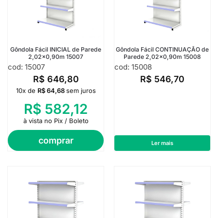
Gôndola Fácil INICIAL de Parede
Gôndola Fácil CONTINUAÇÃO de
2,02×0,90m 15007
Parede 2,02×0,90m 15008
cod: 15007
cod: 15008
R$
646,80
R$
546,70
10x de
R$
64,68
sem juros
R$
582,12
à vista no Pix / Boleto
comprar
Ler mais