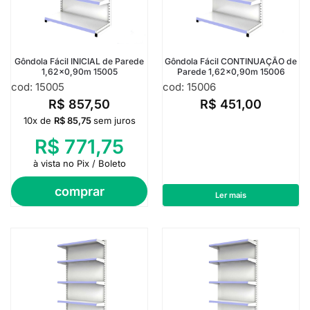
Gôndola Fácil INICIAL de Parede
Gôndola Fácil CONTINUAÇÃO de
1,62×0,90m 15005
Parede 1,62×0,90m 15006
cod: 15005
cod: 15006
R$
857,50
R$
451,00
10x de
R$
85,75
sem juros
R$
771,75
à vista no Pix / Boleto
comprar
Ler mais