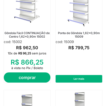
Gôndola Fácil CONTINUAÇÃO de
Ponta de Gôndola 1,62×0,90m
Centro 1,62×0,90m 15002
15009
cod: 15002
cod: 15009
R$
962,50
R$
799,75
10x de
R$
96,25
sem juros
R$
866,25
à vista no Pix / Boleto
comprar
Ler mais