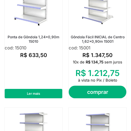
Ponta de Gôndola 1,24×0,90m
Gôndola Fácil INICIAL de Centro
15010
1,62×0,90m 15001
cod: 15010
cod: 15001
R$
633,50
R$
1.347,50
10x de
R$
134,75
sem juros
R$
1.212,75
à vista no Pix / Boleto
comprar
Ler mais