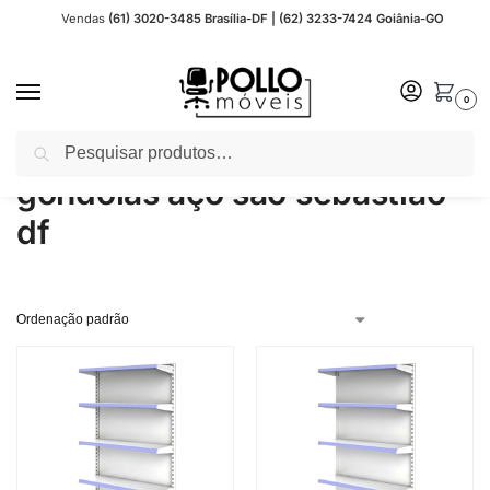
Vendas
(61) 3020-3485 Brasília-DF | (62) 3233-7424 Goiânia-GO
0
Pesquisar
Início
Produtos marcados com a tag “gondolas aço são sebastião df”
/
gondolas aço são sebastião
df