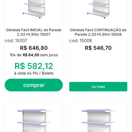
Gôndola Fácil INICIAL de Parede
Gôndola Fácil CONTINUAÇÃO de
2,02×0,90m 15007
Parede 2,02×0,90m 15008
cod: 15007
cod: 15008
R$
646,80
R$
546,70
10x de
R$
64,68
sem juros
R$
582,12
à vista no Pix / Boleto
comprar
Ler mais