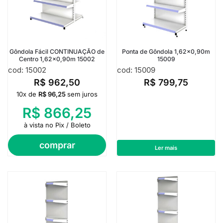
Gôndola Fácil CONTINUAÇÃO de
Ponta de Gôndola 1,62×0,90m
Centro 1,62×0,90m 15002
15009
cod: 15002
cod: 15009
R$
962,50
R$
799,75
10x de
R$
96,25
sem juros
R$
866,25
à vista no Pix / Boleto
comprar
Ler mais