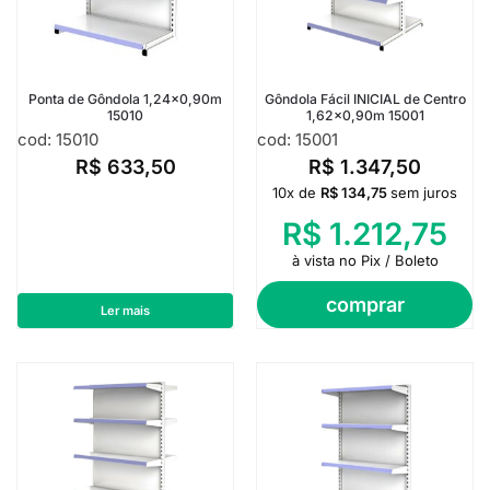
Ponta de Gôndola 1,24×0,90m
Gôndola Fácil INICIAL de Centro
15010
1,62×0,90m 15001
cod: 15010
cod: 15001
R$
633,50
R$
1.347,50
10x de
R$
134,75
sem juros
R$
1.212,75
à vista no Pix / Boleto
comprar
Ler mais