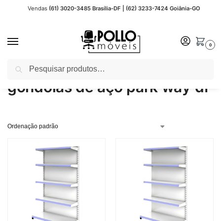
Vendas
(61) 3020-3485 Brasília-DF | (62) 3233-7424 Goiânia-GO
0
Pesquisar
Início
Produtos marcados com a tag “gondolas de aço park way df”
/
gondolas de aço park way df