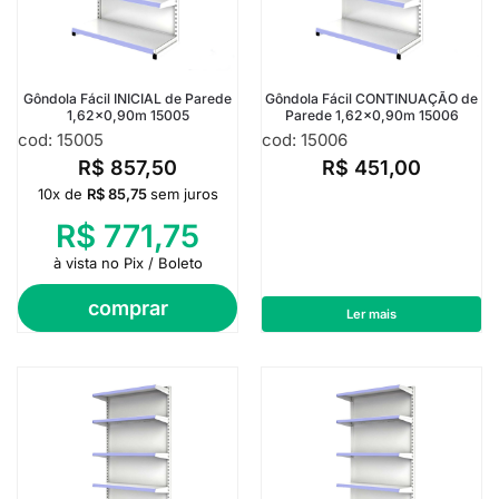
Gôndola Fácil INICIAL de Parede
Gôndola Fácil CONTINUAÇÃO de
1,62×0,90m 15005
Parede 1,62×0,90m 15006
cod: 15005
cod: 15006
R$
857,50
R$
451,00
10x de
R$
85,75
sem juros
R$
771,75
à vista no Pix / Boleto
comprar
Ler mais