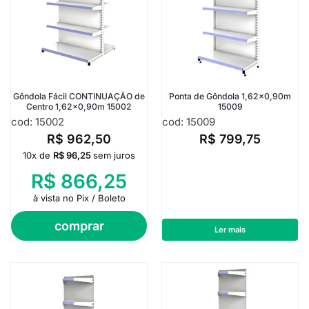
Gôndola Fácil CONTINUAÇÃO de
Ponta de Gôndola 1,62×0,90m
Centro 1,62×0,90m 15002
15009
cod: 15002
cod: 15009
R$
962,50
R$
799,75
10x de
R$
96,25
sem juros
R$
866,25
à vista no Pix / Boleto
comprar
Ler mais