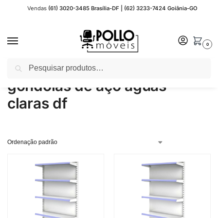
Vendas
(61) 3020-3485 Brasília-DF | (62) 3233-7424 Goiânia-GO
0
Pesquisar
Início
Produtos marcados com a tag “gondolas de aço aguas claras df”
/
gondolas de aço aguas
claras df