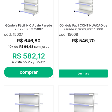
Gôndola Fácil INICIAL de Parede
Gôndola Fácil CONTINUAÇÃO de
2,02×0,90m 15007
Parede 2,02×0,90m 15008
cod: 15007
cod: 15008
R$
646,80
R$
546,70
10x de
R$
64,68
sem juros
R$
582,12
à vista no Pix / Boleto
comprar
Ler mais