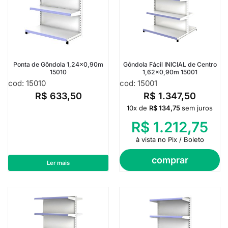
Ponta de Gôndola 1,24×0,90m
Gôndola Fácil INICIAL de Centro
15010
1,62×0,90m 15001
cod: 15010
cod: 15001
R$
633,50
R$
1.347,50
10x de
R$
134,75
sem juros
R$
1.212,75
à vista no Pix / Boleto
comprar
Ler mais