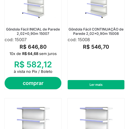
Gôndola Fácil INICIAL de Parede
Gôndola Fácil CONTINUAÇÃO de
2,02×0,90m 15007
Parede 2,02×0,90m 15008
cod: 15007
cod: 15008
R$
646,80
R$
546,70
10x de
R$
64,68
sem juros
R$
582,12
à vista no Pix / Boleto
comprar
Ler mais