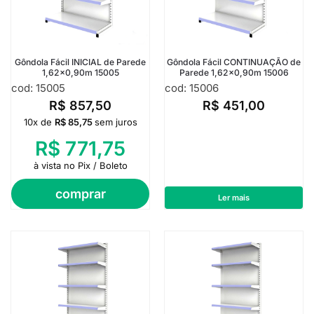
Gôndola Fácil INICIAL de Parede
Gôndola Fácil CONTINUAÇÃO de
1,62×0,90m 15005
Parede 1,62×0,90m 15006
cod: 15005
cod: 15006
R$
857,50
R$
451,00
10x de
R$
85,75
sem juros
R$
771,75
à vista no Pix / Boleto
comprar
Ler mais