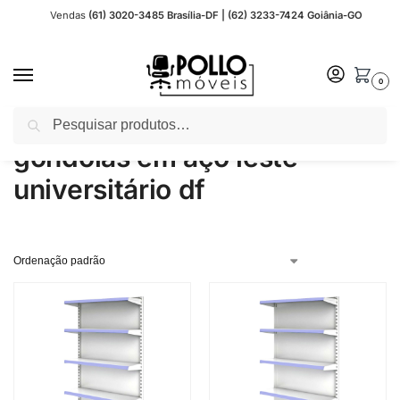
Vendas
(61) 3020-3485 Brasília-DF | (62) 3233-7424 Goiânia-GO
0
Pesquisar
Início
Produtos marcados com a tag “gondolas em aço leste universitário df”
/
gondolas em aço leste
universitário df