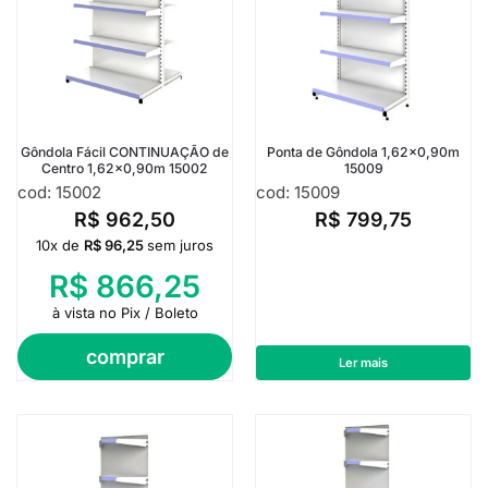
Gôndola Fácil CONTINUAÇÃO de
Ponta de Gôndola 1,62×0,90m
Centro 1,62×0,90m 15002
15009
cod: 15002
cod: 15009
R$
962,50
R$
799,75
10x de
R$
96,25
sem juros
R$
866,25
à vista no Pix / Boleto
comprar
Ler mais