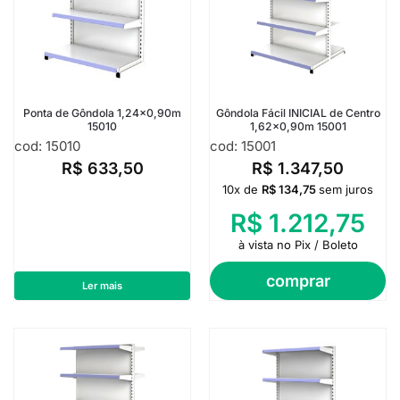
Ponta de Gôndola 1,24×0,90m
Gôndola Fácil INICIAL de Centro
15010
1,62×0,90m 15001
cod: 15010
cod: 15001
R$
633,50
R$
1.347,50
10x de
R$
134,75
sem juros
R$
1.212,75
à vista no Pix / Boleto
comprar
Ler mais