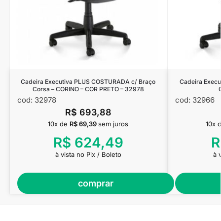
Cadeira Executiva PLUS COSTURADA c/ Braço
Cadeira Execu
Corsa – CORINO – COR PRETO – 32978
cod: 32978
cod: 32966
R$
693,88
10x de
R$
69,39
sem juros
10x 
R$
624,49
R
à vista no Pix / Boleto
à 
comprar