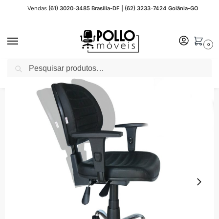
Vendas
(61) 3020-3485 Brasília-DF | (62) 3233-7424 Goiânia-GO
0
Pesquisar
Início
Cadeira Escritório
Cadeira Escritório Executiva
Cadeira Executiva Back System COSTURADA – ARANHA CROMADA – Braços Reguláveis – Cor Preta – Pollo Móveis – 31011
/
/
/