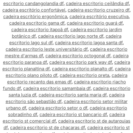
escritorio candangolandia df
,
cadeira escritorio ceilândia df
,
cadeira escritório confortável
,
cadeira escritorio cruzeiro df
,
cadeira escritório ergonômica
,
cadeira escritório executiva
,
cadeira escritorio gama df
,
cadeira escritorio guará df
,
cadeira escritorio itapoã df
,
cadeira escritorio jardim
botânico df
,
cadeira escritorio lago norte df
,
cadeira
escritorio lago sul df
,
cadeira escritorio lagoa santa df
,
cadeira escritorio leste universitário df
,
cadeira escritorio
mestre d'armas df
,
cadeira escritorio octogonal df
,
cadeira
escritorio paranoa df
,
cadeira escritorio park way df
,
cadeira
escritorio planaltina df
,
cadeira escritorio planalto df
,
cadeira
escritorio plano piloto df
,
cadeira escritorio preta
,
cadeira
escritorio recanto das emas df
,
cadeira escritorio riacho
fundo df
,
cadeira escritorio samambaia df
,
cadeira escritorio
santa luzia df
,
cadeira escritorio santa maria df
,
cadeira
escritorio são sebastião df
,
cadeira escritorio setor militar
urbano df
,
cadeira escritorio setor o df
,
cadeira escritorio
sobradinho df
,
cadeira escritorio st bancario df
,
cadeira
escritorio st comercial df
,
cadeira escritorio st de autarquias
df
,
cadeira escritorio st de chacaras df
,
cadeira escritorio st