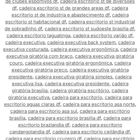
de clubes esportivos df
,
cadeira escritorio st de diversões
df
,
cadeira escritorio st de grandes areas df
,
cadeira
escritorio st de industria e abastecimento df
,
cadeira
escritorio st habitacional df
,
cadeira escritorio st industrial
de sobradinho df
,
cadeira escritorio st sudoeste brasilia df
,
cadeira escritorio taguatinga
,
cadeira escritorio varjão df
,
cadeira executiva
,
cadeira executiva back system
,
cadeira
executiva costurada
,
cadeira executiva ergonômica
,
cadeira
executiva giratória com braço
,
cadeira executiva giratória
couro
,
cadeira executiva giratória ergonômica
,
cadeira
executiva giratória preço
,
cadeira executiva giratória
presidente
,
cadeira executiva giratória simples
,
cadeira
executiva lisa
,
cadeira executiva presidente
,
cadeira
giratória brasília
,
cadeira giratória escritório
,
cadeira
giratória executiva
,
cadeira para escritorio
,
cadeira para
escritorio aguas claras df
,
cadeira para escritorio asa norte
,
cadeira para escritorio asa sul
,
cadeira para escritório
brasília
,
cadeira para escritorio brasilia df
,
cadeira para
escritorio brazlandia df
,
cadeira para escritorio
candangolandia df
,
cadeira para escritorio ceilândia df
,
cadeira para escritorio cruzeiro df
,
cadeira para escritório