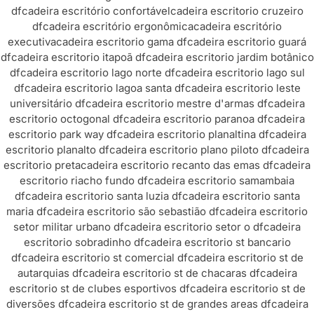
df
cadeira escritório confortável
cadeira escritorio cruzeiro
df
cadeira escritório ergonômica
cadeira escritório
executiva
cadeira escritorio gama df
cadeira escritorio guará
df
cadeira escritorio itapoã df
cadeira escritorio jardim botânico
df
cadeira escritorio lago norte df
cadeira escritorio lago sul
df
cadeira escritorio lagoa santa df
cadeira escritorio leste
universitário df
cadeira escritorio mestre d'armas df
cadeira
escritorio octogonal df
cadeira escritorio paranoa df
cadeira
escritorio park way df
cadeira escritorio planaltina df
cadeira
escritorio planalto df
cadeira escritorio plano piloto df
cadeira
escritorio preta
cadeira escritorio recanto das emas df
cadeira
escritorio riacho fundo df
cadeira escritorio samambaia
df
cadeira escritorio santa luzia df
cadeira escritorio santa
maria df
cadeira escritorio são sebastião df
cadeira escritorio
setor militar urbano df
cadeira escritorio setor o df
cadeira
escritorio sobradinho df
cadeira escritorio st bancario
df
cadeira escritorio st comercial df
cadeira escritorio st de
autarquias df
cadeira escritorio st de chacaras df
cadeira
escritorio st de clubes esportivos df
cadeira escritorio st de
diversões df
cadeira escritorio st de grandes areas df
cadeira