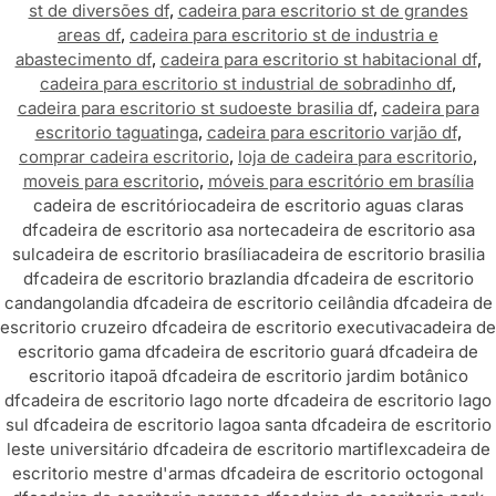
st de diversões df
,
cadeira para escritorio st de grandes
areas df
,
cadeira para escritorio st de industria e
abastecimento df
,
cadeira para escritorio st habitacional df
,
cadeira para escritorio st industrial de sobradinho df
,
cadeira para escritorio st sudoeste brasilia df
,
cadeira para
escritorio taguatinga
,
cadeira para escritorio varjão df
,
comprar cadeira escritorio
,
loja de cadeira para escritorio
,
moveis para escritorio
,
móveis para escritório em brasília
cadeira de escritório
cadeira de escritorio aguas claras
df
cadeira de escritorio asa norte
cadeira de escritorio asa
sul
cadeira de escritorio brasília
cadeira de escritorio brasilia
df
cadeira de escritorio brazlandia df
cadeira de escritorio
candangolandia df
cadeira de escritorio ceilândia df
cadeira de
escritorio cruzeiro df
cadeira de escritorio executiva
cadeira de
escritorio gama df
cadeira de escritorio guará df
cadeira de
escritorio itapoã df
cadeira de escritorio jardim botânico
df
cadeira de escritorio lago norte df
cadeira de escritorio lago
sul df
cadeira de escritorio lagoa santa df
cadeira de escritorio
leste universitário df
cadeira de escritorio martiflex
cadeira de
escritorio mestre d'armas df
cadeira de escritorio octogonal