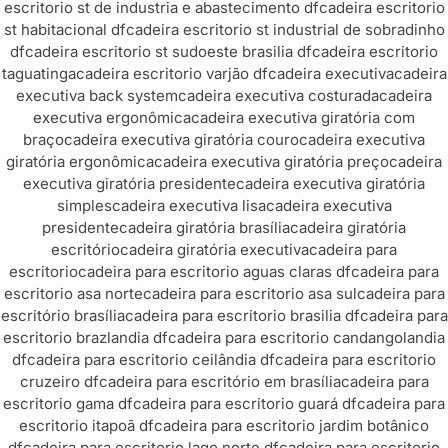
escritorio st de industria e abastecimento df
cadeira escritorio
st habitacional df
cadeira escritorio st industrial de sobradinho
df
cadeira escritorio st sudoeste brasilia df
cadeira escritorio
taguatinga
cadeira escritorio varjão df
cadeira executiva
cadeira
executiva back system
cadeira executiva costurada
cadeira
executiva ergonômica
cadeira executiva giratória com
braço
cadeira executiva giratória couro
cadeira executiva
giratória ergonômica
cadeira executiva giratória preço
cadeira
executiva giratória presidente
cadeira executiva giratória
simples
cadeira executiva lisa
cadeira executiva
presidente
cadeira giratória brasília
cadeira giratória
escritório
cadeira giratória executiva
cadeira para
escritorio
cadeira para escritorio aguas claras df
cadeira para
escritorio asa norte
cadeira para escritorio asa sul
cadeira para
escritório brasília
cadeira para escritorio brasilia df
cadeira para
escritorio brazlandia df
cadeira para escritorio candangolandia
df
cadeira para escritorio ceilândia df
cadeira para escritorio
cruzeiro df
cadeira para escritório em brasília
cadeira para
escritorio gama df
cadeira para escritorio guará df
cadeira para
escritorio itapoã df
cadeira para escritorio jardim botânico
df
cadeira para escritorio lago norte df
cadeira para escritorio