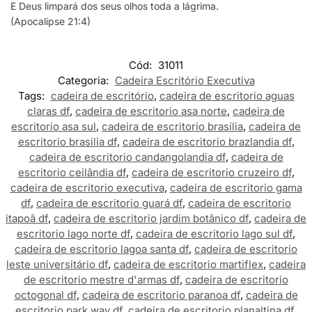
E Deus limpará dos seus olhos toda a lágrima.
(Apocalipse 21:4)
Cód:
31011
Categoria:
Cadeira Escritório Executiva
Tags:
cadeira de escritório
,
cadeira de escritorio aguas
claras df
,
cadeira de escritorio asa norte
,
cadeira de
escritorio asa sul
,
cadeira de escritorio brasília
,
cadeira de
escritorio brasilia df
,
cadeira de escritorio brazlandia df
,
cadeira de escritorio candangolandia df
,
cadeira de
escritorio ceilândia df
,
cadeira de escritorio cruzeiro df
,
cadeira de escritorio executiva
,
cadeira de escritorio gama
df
,
cadeira de escritorio guará df
,
cadeira de escritorio
itapoã df
,
cadeira de escritorio jardim botânico df
,
cadeira de
escritorio lago norte df
,
cadeira de escritorio lago sul df
,
cadeira de escritorio lagoa santa df
,
cadeira de escritorio
leste universitário df
,
cadeira de escritorio martiflex
,
cadeira
de escritorio mestre d'armas df
,
cadeira de escritorio
octogonal df
,
cadeira de escritorio paranoa df
,
cadeira de
escritorio park way df
,
cadeira de escritorio planaltina df
,