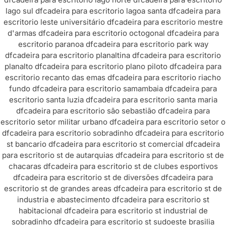
lago sul df
cadeira para escritorio lagoa santa df
cadeira para
escritorio leste universitário df
cadeira para escritorio mestre
d'armas df
cadeira para escritorio octogonal df
cadeira para
escritorio paranoa df
cadeira para escritorio park way
df
cadeira para escritorio planaltina df
cadeira para escritorio
planalto df
cadeira para escritorio plano piloto df
cadeira para
escritorio recanto das emas df
cadeira para escritorio riacho
fundo df
cadeira para escritorio samambaia df
cadeira para
escritorio santa luzia df
cadeira para escritorio santa maria
df
cadeira para escritorio são sebastião df
cadeira para
escritorio setor militar urbano df
cadeira para escritorio setor o
df
cadeira para escritorio sobradinho df
cadeira para escritorio
st bancario df
cadeira para escritorio st comercial df
cadeira
para escritorio st de autarquias df
cadeira para escritorio st de
chacaras df
cadeira para escritorio st de clubes esportivos
df
cadeira para escritorio st de diversões df
cadeira para
escritorio st de grandes areas df
cadeira para escritorio st de
industria e abastecimento df
cadeira para escritorio st
habitacional df
cadeira para escritorio st industrial de
sobradinho df
cadeira para escritorio st sudoeste brasilia