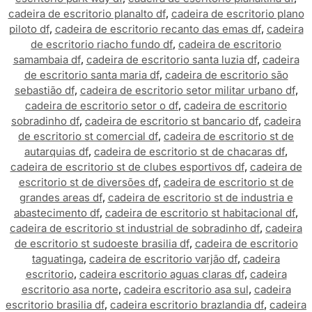
cadeira de escritorio planalto df
,
cadeira de escritorio plano
piloto df
,
cadeira de escritorio recanto das emas df
,
cadeira
de escritorio riacho fundo df
,
cadeira de escritorio
samambaia df
,
cadeira de escritorio santa luzia df
,
cadeira
de escritorio santa maria df
,
cadeira de escritorio são
sebastião df
,
cadeira de escritorio setor militar urbano df
,
cadeira de escritorio setor o df
,
cadeira de escritorio
sobradinho df
,
cadeira de escritorio st bancario df
,
cadeira
de escritorio st comercial df
,
cadeira de escritorio st de
autarquias df
,
cadeira de escritorio st de chacaras df
,
cadeira de escritorio st de clubes esportivos df
,
cadeira de
escritorio st de diversões df
,
cadeira de escritorio st de
grandes areas df
,
cadeira de escritorio st de industria e
abastecimento df
,
cadeira de escritorio st habitacional df
,
cadeira de escritorio st industrial de sobradinho df
,
cadeira
de escritorio st sudoeste brasilia df
,
cadeira de escritorio
taguatinga
,
cadeira de escritorio varjão df
,
cadeira
escritorio
,
cadeira escritorio aguas claras df
,
cadeira
escritorio asa norte
,
cadeira escritorio asa sul
,
cadeira
escritorio brasilia df
,
cadeira escritorio brazlandia df
,
cadeira