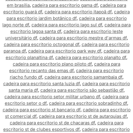
em brasília
,
cadeira para escritorio gama df
,
cadeira para
escritorio guará df
,
cadeira para escritorio itapoã df
,
cadeira
para escritorio jardim botânico df
,
cadeira para escritorio
lago norte df
,
cadeira para escritorio lago sul df
,
cadeira para
escritorio lagoa santa df
,
cadeira para escritorio leste
universitário df
,
cadeira para escritorio mestre d'armas df
,
cadeira para escritorio octogonal df
,
cadeira para escritorio
paranoa df
,
cadeira para escritorio park way df
,
cadeira para
escritorio planaltina df
,
cadeira para escritorio planalto df
,
cadeira para escritorio plano piloto df
,
cadeira para
escritorio recanto das emas df
,
cadeira para escritorio
riacho fundo df
,
cadeira para escritorio samambaia df
,
cadeira para escritorio santa luzia df
,
cadeira para escritorio
santa maria df
,
cadeira para escritorio são sebastião df
,
cadeira para escritorio setor militar urbano df
,
cadeira para
escritorio setor o df
,
cadeira para escritorio sobradinho df
,
cadeira para escritorio st bancario df
,
cadeira para escritorio
st comercial df
,
cadeira para escritorio st de autarquias df
,
cadeira para escritorio st de chacaras df
,
cadeira para
escritorio st de clubes esportivos df
,
cadeira para escritorio