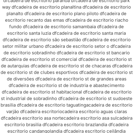
df
cadeira de escritorio paranoa df
cadeira de escritorio park
way df
cadeira de escritorio planaltina df
cadeira de escritorio
planalto df
cadeira de escritorio plano piloto df
cadeira de
escritorio recanto das emas df
cadeira de escritorio riacho
fundo df
cadeira de escritorio samambaia df
cadeira de
escritorio santa luzia df
cadeira de escritorio santa maria
df
cadeira de escritorio são sebastião df
cadeira de escritorio
setor militar urbano df
cadeira de escritorio setor o df
cadeira
de escritorio sobradinho df
cadeira de escritorio st bancario
df
cadeira de escritorio st comercial df
cadeira de escritorio st
de autarquias df
cadeira de escritorio st de chacaras df
cadeira
de escritorio st de clubes esportivos df
cadeira de escritorio st
de diversões df
cadeira de escritorio st de grandes areas
df
cadeira de escritorio st de industria e abastecimento
df
cadeira de escritorio st habitacional df
cadeira de escritorio
st industrial de sobradinho df
cadeira de escritorio st sudoeste
brasilia df
cadeira de escritorio taguatinga
cadeira de escritorio
varjão df
cadeira escritorio
cadeira escritorio aguas claras
df
cadeira escritorio asa norte
cadeira escritorio asa sul
cadeira
escritorio brasilia df
cadeira escritorio brazlandia df
cadeira
escritorio candangolandia df
cadeira escritorio ceilândia