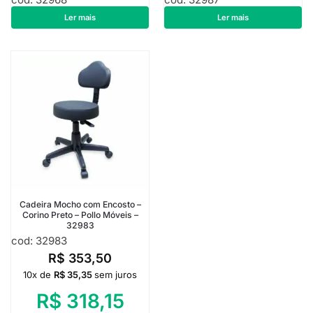
R$
707,00
R$
707,00
Ler mais
Ler mais
Cadeira Mocho com Encosto –
Corino Preto – Pollo Móveis –
32983
cod: 32983
R$
353,50
10x de
R$
35,35
sem juros
R$
318,15