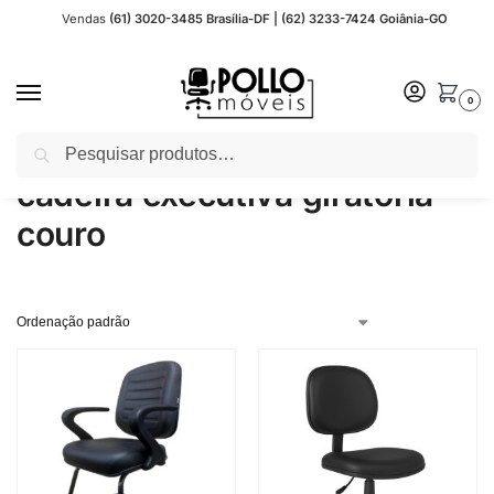
Vendas
(61) 3020-3485 Brasília-DF | (62) 3233-7424 Goiânia-GO
0
Pesquisar
Início
Produtos marcados com a tag “cadeira executiva giratória couro”
/
cadeira executiva giratória
couro