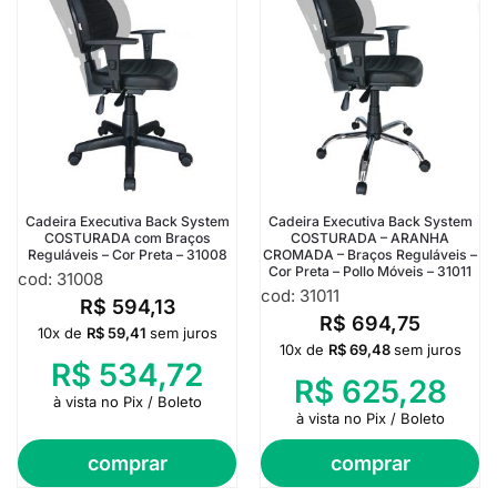
Cadeira Executiva Back System
Cadeira Executiva Back System
COSTURADA com Braços
COSTURADA – ARANHA
Reguláveis – Cor Preta – 31008
CROMADA – Braços Reguláveis –
Cor Preta – Pollo Móveis – 31011
cod: 31008
cod: 31011
R$
594,13
R$
694,75
10x de
R$
59,41
sem juros
10x de
R$
69,48
sem juros
R$
534,72
R$
625,28
à vista no Pix / Boleto
à vista no Pix / Boleto
comprar
comprar