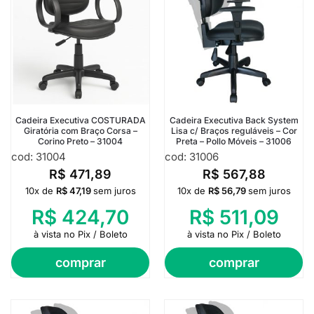
Cadeira Executiva COSTURADA
Cadeira Executiva Back System
Giratória com Braço Corsa –
Lisa c/ Braços reguláveis – Cor
Corino Preto – 31004
Preta – Pollo Móveis – 31006
cod: 31004
cod: 31006
R$
471,89
R$
567,88
10x de
R$
47,19
sem juros
10x de
R$
56,79
sem juros
R$
424,70
R$
511,09
à vista no Pix / Boleto
à vista no Pix / Boleto
comprar
comprar