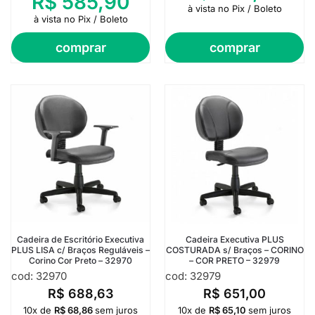
R$
585,90
à vista no Pix / Boleto
à vista no Pix / Boleto
comprar
comprar
Cadeira de Escritório Executiva
Cadeira Executiva PLUS
PLUS LISA c/ Braços Reguláveis –
COSTURADA s/ Braços – CORINO
Corino Cor Preto – 32970
– COR PRETO – 32979
cod: 32970
cod: 32979
R$
688,63
R$
651,00
10x de
R$
68,86
sem juros
10x de
R$
65,10
sem juros