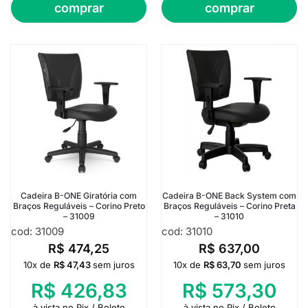
comprar
comprar
Cadeira B-ONE Giratória com
Cadeira B-ONE Back System com
Braços Reguláveis – Corino Preto
Braços Reguláveis – Corino Preta
– 31009
– 31010
cod: 31009
cod: 31010
R$
474,25
R$
637,00
10x de
R$
47,43
sem juros
10x de
R$
63,70
sem juros
R$
426,83
R$
573,30
à vista no Pix / Boleto
à vista no Pix / Boleto