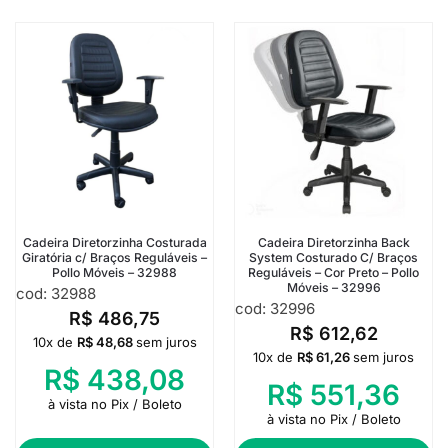
Cadeira Diretorzinha Costurada
Cadeira Diretorzinha Back
Giratória c/ Braços Reguláveis –
System Costurado C/ Braços
Pollo Móveis – 32988
Reguláveis – Cor Preto – Pollo
Móveis – 32996
cod: 32988
cod: 32996
R$
486,75
R$
612,62
10x de
R$
48,68
sem juros
10x de
R$
61,26
sem juros
R$
438,08
R$
551,36
à vista no Pix / Boleto
à vista no Pix / Boleto