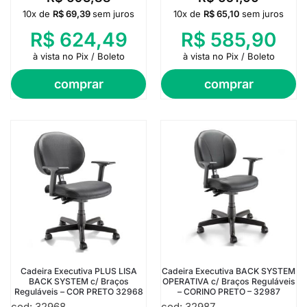
10x de
R$
69,39
sem juros
10x de
R$
65,10
sem juros
R$
624,49
R$
585,90
à vista no Pix / Boleto
à vista no Pix / Boleto
comprar
comprar
Cadeira Executiva PLUS LISA
Cadeira Executiva BACK SYSTEM
BACK SYSTEM c/ Braços
OPERATIVA c/ Braços Reguláveis
Reguláveis – COR PRETO 32968
– CORINO PRETO – 32987
cod: 32968
cod: 32987