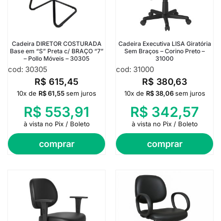
Cadeira DIRETOR COSTURADA
Cadeira Executiva LISA Giratória
Base em “S” Preta c/ BRAÇO “7”
Sem Braços – Corino Preto –
– Pollo Móveis – 30305
31000
cod: 30305
cod: 31000
R$
615,45
R$
380,63
10x de
R$
61,55
sem juros
10x de
R$
38,06
sem juros
R$
553,91
R$
342,57
à vista no Pix / Boleto
à vista no Pix / Boleto
comprar
comprar