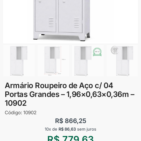
Armário Roupeiro de Aço c/ 04
Portas Grandes – 1,96×0,63×0,36m –
10902
Código:
10902
R$
866,25
10x de
R$
86,63
sem juros
R$
779,63