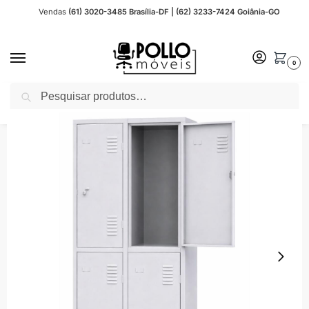
Vendas
(61) 3020-3485 Brasília-DF | (62) 3233-7424 Goiânia-GO
0
Pesquisar
Início
Móveis de Aço para Escritório
Roupeiro de Aço
Roupeiro de Aço AMAPA
/
/
/