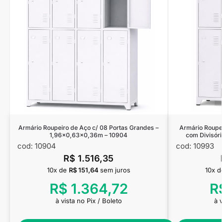
Armário Roupeiro de Aço c/ 08 Portas Grandes –
Armário Roupe
1,96×0,63×0,36m – 10904
com Divisór
cod: 10904
cod: 10993
R$
1.516,35
10x de
R$
151,64
sem juros
10x 
R$
1.364,72
R
à vista no Pix / Boleto
à 