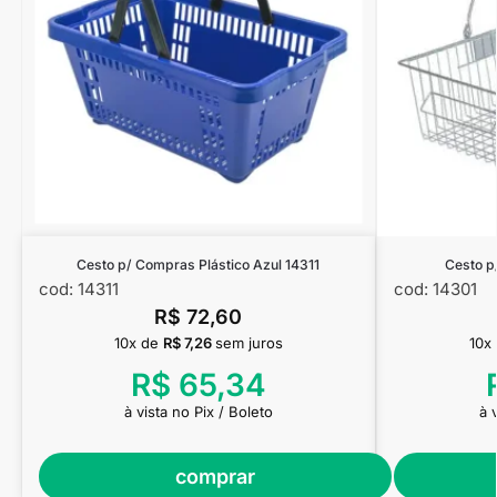
Cesto p/ Compras Plástico Azul 14311
Cesto p
cod: 14311
cod: 14301
R$
72,60
10x de
R$
7,26
sem juros
10x
R$
65,34
à vista no Pix / Boleto
à 
comprar