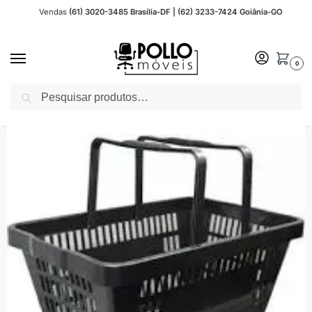
Vendas
(61) 3020-3485 Brasília-DF | (62) 3233-7424 Goiânia-GO
0
Pesquisar
Início
Acessórios e outros
Cesto p/ Compras Plástico Preto 14313
/
/