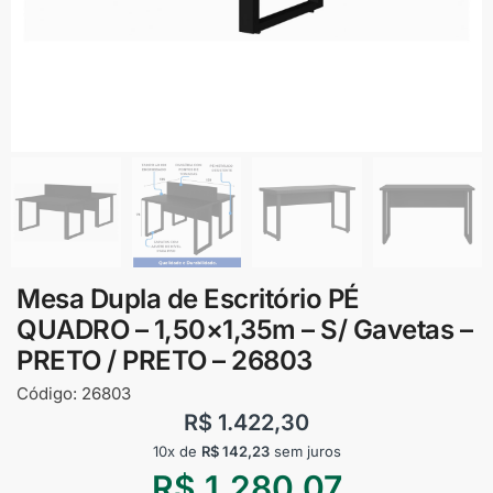
Mesa Dupla de Escritório PÉ
QUADRO – 1,50×1,35m – S/ Gavetas –
PRETO / PRETO – 26803
Código:
26803
R$
1.422,30
10x de
R$
142,23
sem juros
R$
1.280,07