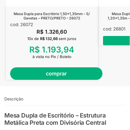
Mesa Dupla para Escritório 1,50×1,35mm – S/
Mesa Dupl
Gavetas – PRETO/PRETO – 26072
1,20×1,35m –
cod: 26072
cod: 26801
R$
1.326,60
10x de
R$
132,66
sem juros
R$
1.193,94
à vista no Pix / Boleto
comprar
Descrição
Mesa Dupla de Escritório – Estrutura
Metálica Preta com Divisória Central