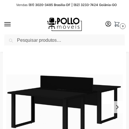
Vendas
(61) 3020-3485 Brasília-DF | (62) 3233-7424 Goiânia-GO
0
Pesquisar
Início
Móveis para Escritório
Móveis Preto / Preto
Mesa Dupla de Escritório PÉ QUADRO – 1,50×1,35m – S/ Gavetas – PRETO / PRETO – 26803
/
/
/