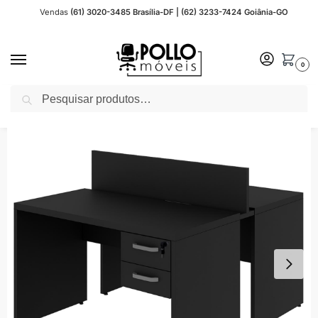
Vendas
(61) 3020-3485 Brasília-DF | (62) 3233-7424 Goiânia-GO
0
Pesquisar
Início
Móveis para Escritório
Móveis Preto / Preto
Mesa Dupla para Escritório 1,20×1,35mm – C/ Gavetas – PRETO/PRETO – 26071
/
/
/