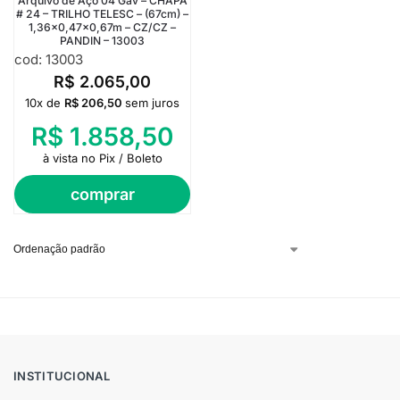
Arquivo de Aço 04 Gav – CHAPA
# 24 – TRILHO TELESC – (67cm) –
1,36×0,47×0,67m – CZ/CZ –
PANDIN – 13003
cod: 13003
R$
2.065,00
10x de
R$
206,50
sem juros
R$
1.858,50
à vista no Pix / Boleto
comprar
INSTITUCIONAL