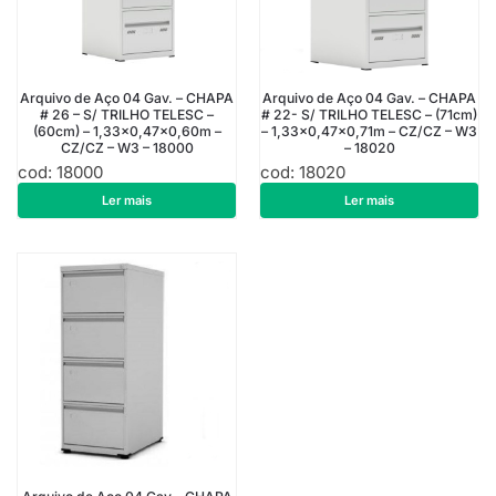
Arquivo de Aço 04 Gav. – CHAPA
Arquivo de Aço 04 Gav. – CHAPA
# 26 – S/ TRILHO TELESC –
# 22- S/ TRILHO TELESC – (71cm)
(60cm) – 1,33×0,47×0,60m –
– 1,33×0,47×0,71m – CZ/CZ – W3
CZ/CZ – W3 – 18000
– 18020
cod: 18000
cod: 18020
R$
913,50
R$
1.178,10
Ler mais
Ler mais