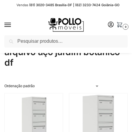
Vendas
(61) 3020-3485 Brasília-DF | (62) 3233-7424 Goiânia-GO
0
Pesquisar
Início
Produtos marcados com a tag “arquivo aço jardim botanico df”
/
arquivo aço jardim botanico
df