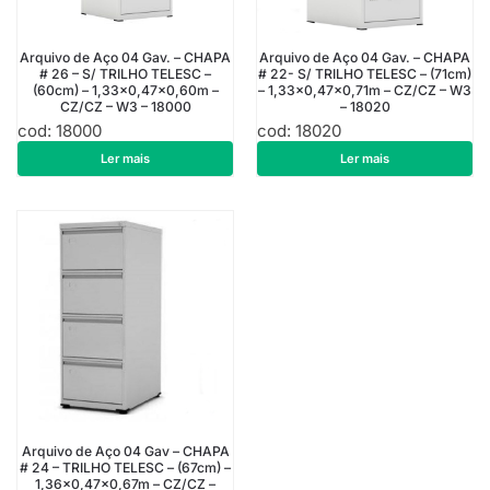
Arquivo de Aço 04 Gav. – CHAPA
Arquivo de Aço 04 Gav. – CHAPA
# 26 – S/ TRILHO TELESC –
# 22- S/ TRILHO TELESC – (71cm)
(60cm) – 1,33×0,47×0,60m –
– 1,33×0,47×0,71m – CZ/CZ – W3
CZ/CZ – W3 – 18000
– 18020
cod: 18000
cod: 18020
R$
913,50
R$
1.178,10
Ler mais
Ler mais
Arquivo de Aço 04 Gav – CHAPA
# 24 – TRILHO TELESC – (67cm) –
1,36×0,47×0,67m – CZ/CZ –