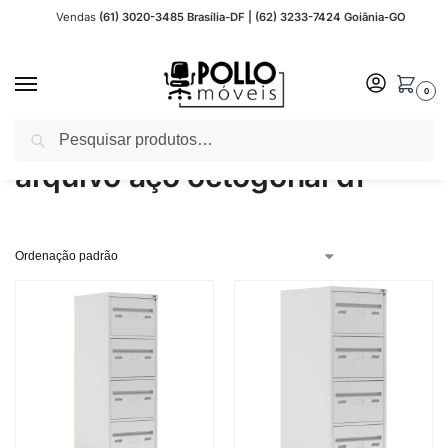
Vendas
(61) 3020-3485 Brasília-DF | (62) 3233-7424 Goiânia-GO
0
Pesquisar
Início
Produtos marcados com a tag “arquivo aço octogonal df”
/
arquivo aço octogonal df