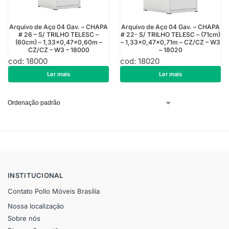
Arquivo de Aço 04 Gav. – CHAPA
Arquivo de Aço 04 Gav. – CHAPA
# 26 – S/ TRILHO TELESC –
# 22- S/ TRILHO TELESC – (71cm)
(60cm) – 1,33×0,47×0,60m –
– 1,33×0,47×0,71m – CZ/CZ – W3
CZ/CZ – W3 – 18000
– 18020
cod: 18000
cod: 18020
R$
913,50
R$
1.178,10
Ler mais
Ler mais
INSTITUCIONAL
Contato Pollo Móveis Brasília
Nossa localização
Sobre nós