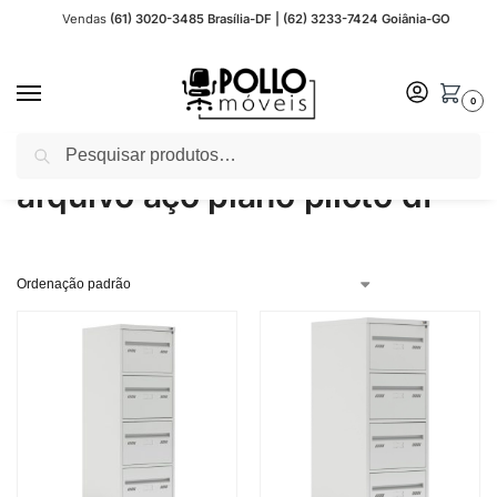
Vendas
(61) 3020-3485 Brasília-DF | (62) 3233-7424 Goiânia-GO
0
Pesquisar
Início
Produtos marcados com a tag “arquivo aço plano piloto df”
/
arquivo aço plano piloto df