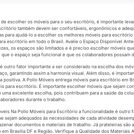
ta de escolher os móveis para o seu escritório, é importante le
escritório também devem ser confortáveis, ergonômicos e adeq
para ajudá-lo a escolher os melhores móveis para escritório e
ra escritório em todo o Brasil. Avalie o Espaço Disponível Ant
ezes, os espaços são limitados e é preciso escolher móveis qu
tir que o espaço seja funcional e que os colaboradores possa
é outro fator importante a ser considerado na escolha dos móve
ço, garantindo assim a harmonia visual. Além disso, é importa
positiva. A Pollo Móveis entrega móveis para escritório em B
s para escritório. É importante escolher móveis que sejam con
 uma excelente escolha, pois contribuem para a saúde da colun
aboradores durante o trabalho.
veis Na Pollo Móveis para Escritório a funcionalidade é outro 
 que sejam adequados às necessidades de cada atividade dese
zenar documentos e materiais de trabalho. Já prateleiras são
o em Brasília DF e Região. Verifique a Qualidade dos Materiais 