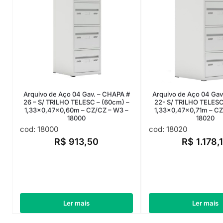
Arquivo de Aço 04 Gav. – CHAPA #
Arquivo de Aço 04 Gav
26 – S/ TRILHO TELESC – (60cm) –
22- S/ TRILHO TELESC
1,33×0,47×0,60m – CZ/CZ – W3 –
1,33×0,47×0,71m – CZ
18000
18020
cod: 18000
cod: 18020
R$
913,50
R$
1.178,
Ler mais
Ler mais