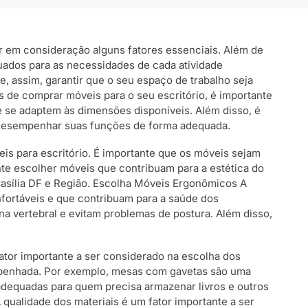
var em consideração alguns fatores essenciais. Além de
uados para as necessidades de cada atividade
, assim, garantir que o seu espaço de trabalho seja
es de comprar móveis para o seu escritório, é importante
e se adaptem às dimensões disponíveis. Além disso, é
m desempenhar suas funções de forma adequada.
is para escritório. É importante que os móveis sejam
nte escolher móveis que contribuam para a estética do
rasília DF e Região. Escolha Móveis Ergonômicos A
fortáveis e que contribuam para a saúde dos
a vertebral e evitam problemas de postura. Além disso,
fator importante a ser considerado na escolha dos
mpenhada. Por exemplo, mesas com gavetas são uma
 adequadas para quem precisa armazenar livros e outros
A qualidade dos materiais é um fator importante a ser