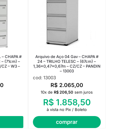
. – CHAPA #
Arquivo de Aço 04 Gav – CHAPA #
 – (71cm) –
24 – TRILHO TELESC – (67cm) –
/CZ – W3 –
1,36×0,47×0,67m – CZ/CZ – PANDIN
– 13003
cod: 13003
10
R$
2.065,00
10x de
R$
206,50
sem juros
R$
1.858,50
à vista no Pix / Boleto
comprar