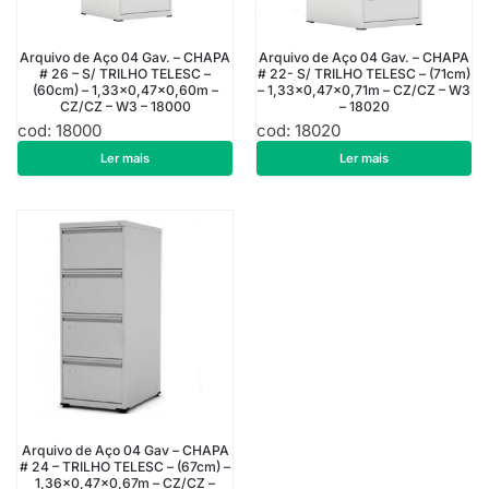
Arquivo de Aço 04 Gav. – CHAPA
Arquivo de Aço 04 Gav. – CHAPA
# 26 – S/ TRILHO TELESC –
# 22- S/ TRILHO TELESC – (71cm)
(60cm) – 1,33×0,47×0,60m –
– 1,33×0,47×0,71m – CZ/CZ – W3
CZ/CZ – W3 – 18000
– 18020
cod: 18000
cod: 18020
R$
913,50
R$
1.178,10
Ler mais
Ler mais
Arquivo de Aço 04 Gav – CHAPA
# 24 – TRILHO TELESC – (67cm) –
1,36×0,47×0,67m – CZ/CZ –