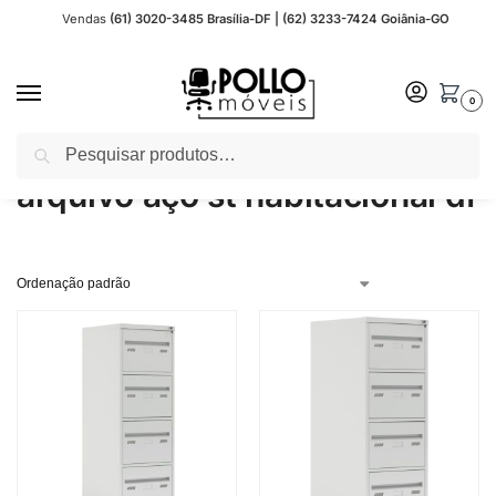
Vendas
(61) 3020-3485 Brasília-DF | (62) 3233-7424 Goiânia-GO
0
Pesquisar
Início
Produtos marcados com a tag “arquivo aço st habitacional df”
/
arquivo aço st habitacional df