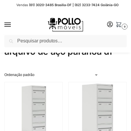
Vendas
(61) 3020-3485 Brasília-DF | (62) 3233-7424 Goiânia-GO
0
Pesquisar
Início
Produtos marcados com a tag “arquivo de aço paranoa df”
/
arquivo de aço paranoa df