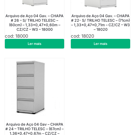
Arquivo de Aço 04 Gav. – CHAPA
Arquivo de Aço 04 Gav. – CHAPA
# 26 – S/ TRILHO TELESC –
# 22- S/ TRILHO TELESC – (71cm)
(60cm) – 1,33×0,47×0,60m –
– 1,33×0,47×0,71m – CZ/CZ – W3
CZ/CZ – W3 – 18000
– 18020
cod: 18000
cod: 18020
R$
913,50
R$
1.178,10
Ler mais
Ler mais
Arquivo de Aço 04 Gav – CHAPA
# 24 – TRILHO TELESC – (67cm) –
1,36×0,47×0,67m – CZ/CZ –