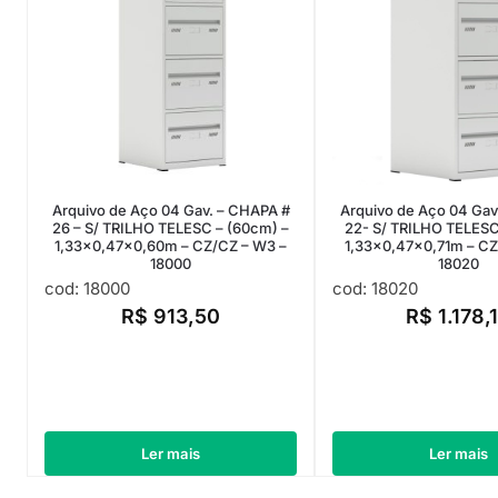
Arquivo de Aço 04 Gav. – CHAPA #
Arquivo de Aço 04 Gav
26 – S/ TRILHO TELESC – (60cm) –
22- S/ TRILHO TELESC
1,33×0,47×0,60m – CZ/CZ – W3 –
1,33×0,47×0,71m – CZ
18000
18020
cod: 18000
cod: 18020
R$
913,50
R$
1.178,
Ler mais
Ler mais