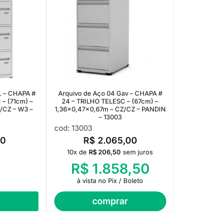
. – CHAPA #
Arquivo de Aço 04 Gav – CHAPA #
 – (71cm) –
24 – TRILHO TELESC – (67cm) –
/CZ – W3 –
1,36×0,47×0,67m – CZ/CZ – PANDIN
– 13003
cod: 13003
10
R$
2.065,00
10x de
R$
206,50
sem juros
R$
1.858,50
à vista no Pix / Boleto
comprar