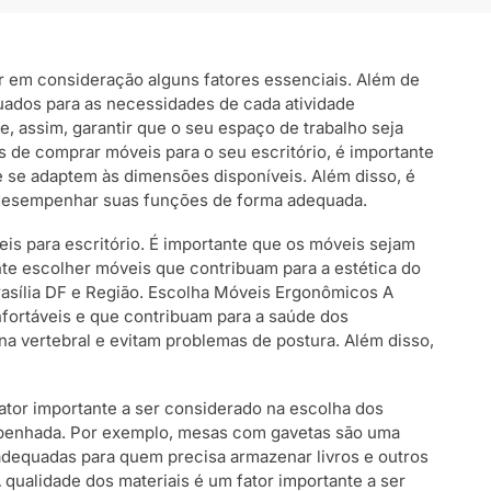
var em consideração alguns fatores essenciais. Além de
uados para as necessidades de cada atividade
, assim, garantir que o seu espaço de trabalho seja
es de comprar móveis para o seu escritório, é importante
e se adaptem às dimensões disponíveis. Além disso, é
m desempenhar suas funções de forma adequada.
is para escritório. É importante que os móveis sejam
nte escolher móveis que contribuam para a estética do
rasília DF e Região. Escolha Móveis Ergonômicos A
fortáveis e que contribuam para a saúde dos
a vertebral e evitam problemas de postura. Além disso,
fator importante a ser considerado na escolha dos
mpenhada. Por exemplo, mesas com gavetas são uma
 adequadas para quem precisa armazenar livros e outros
A qualidade dos materiais é um fator importante a ser