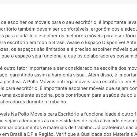
ta de escolher os móveis para o seu escritório, é importante le
escritório também devem ser confortáveis, ergonômicos e adeq
para ajudá-lo a escolher os melhores móveis para escritório e
ra escritório em todo o Brasil. Avalie o Espaço Disponível Ant
ezes, os espaços são limitados e é preciso escolher móveis qu
tir que o espaço seja funcional e que os colaboradores possa
é outro fator importante a ser considerado na escolha dos móve
ço, garantindo assim a harmonia visual. Além disso, é importa
positiva. A Pollo Móveis entrega móveis para escritório em B
s para escritório. É importante escolher móveis que sejam con
 uma excelente escolha, pois contribuem para a saúde da colun
aboradores durante o trabalho.
veis Na Pollo Móveis para Escritório a funcionalidade é outro 
 que sejam adequados às necessidades de cada atividade dese
zenar documentos e materiais de trabalho. Já prateleiras são
o em Brasília DF e Região. Verifique a Qualidade dos Materiais 