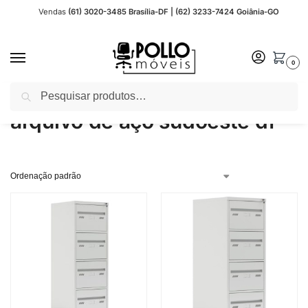
Vendas
(61) 3020-3485 Brasília-DF | (62) 3233-7424 Goiânia-GO
0
Pesquisar
Início
Produtos marcados com a tag “arquivo de aço sudoeste df”
/
arquivo de aço sudoeste df