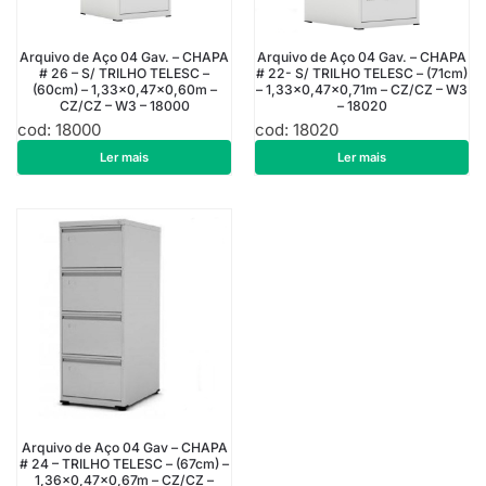
Arquivo de Aço 04 Gav. – CHAPA
Arquivo de Aço 04 Gav. – CHAPA
# 26 – S/ TRILHO TELESC –
# 22- S/ TRILHO TELESC – (71cm)
(60cm) – 1,33×0,47×0,60m –
– 1,33×0,47×0,71m – CZ/CZ – W3
CZ/CZ – W3 – 18000
– 18020
cod: 18000
cod: 18020
R$
913,50
R$
1.178,10
Ler mais
Ler mais
Arquivo de Aço 04 Gav – CHAPA
# 24 – TRILHO TELESC – (67cm) –
1,36×0,47×0,67m – CZ/CZ –