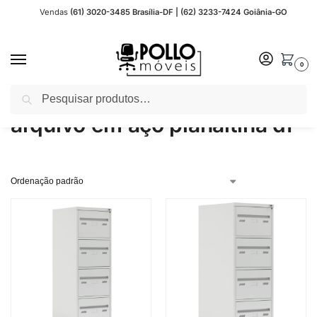
Vendas
(61) 3020-3485 Brasília-DF | (62) 3233-7424 Goiânia-GO
0
Pesquisar
Início
Produtos marcados com a tag “arquivo em aço planaltina df”
/
arquivo em aço planaltina df