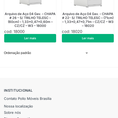
Arquivo de Aço 04 Gav. – CHAPA
Arquivo de Aço 04 Gav. – CHAPA
# 26 – S/ TRILHO TELESC –
# 22- S/ TRILHO TELESC – (71cm)
(60cm) – 1,33×0,47×0,60m –
– 1,33×0,47×0,71m – CZ/CZ – W3
CZ/CZ – W3 – 18000
– 18020
cod: 18000
cod: 18020
R$
913,50
R$
1.178,10
Ler mais
Ler mais
INSTITUCIONAL
Contato Pollo Móveis Brasília
Nossa localização
Sobre nós